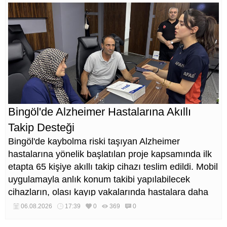
Bingöl'de Alzheimer Hastalarına Akıllı
Takip Desteği
Bingöl'de kaybolma riski taşıyan Alzheimer
hastalarına yönelik başlatılan proje kapsamında ilk
etapta 65 kişiye akıllı takip cihazı teslim edildi. Mobil
uygulamayla anlık konum takibi yapılabilecek
cihazların, olası kayıp vakalarında hastalara daha
kısa sürede ulaşılmasını sağlaması hedefleniyor.
06.08.2026
17:39
0
369
0