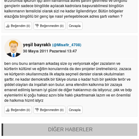
erzurumda İşkurun işçi alım ilanlarında adres şartını getirmesi ve bingöllü
gençlerin sadece bingölde açılacak kadrolara başvurabilmesi bingölün
kalkınmanın temsilcisi olarak sizi ne kadar ilgilendiriyor. Bütün bölgeler
elazığda bingöllü bir genç işe nasıl yerleşebilecek adres şartı varken ?
Beğendim (0)
Beğenmedim (0)
Cevapla
yeşil bayraklı
(@Misafir_4708)
30 Mayıs 2011 Pazartesi 13:47
ben onu bunu anlamam arkadaş size oy veriyorsak eğer zazaların ve
kürtlerin kültürel ve eğitim konularında da dev projeler üretmelisiniz. zazaca
ve kürtçenin okullarımızda ilk etapta seçmeli dersler olarak okutulmaları
şarttır. ne kadar demokratik bir tükiye olursa o kadar hızlı bir şekilde terör ve
şiddet olayları da inşallah son bulur. ama efendim kalkınma bir zazaya
emanet edilmiş tamam iyi güzel de diğer haklarımızı da istiyoruz. pkk ve bdp
eylemlerini ki çoğu haksız azını bile haklı çıkartmamak lazım ve en önemlisi
de halkımıa hizmt istyrz
Beğendim (0)
Beğenmedim (0)
Cevapla
DİĞER HABERLER