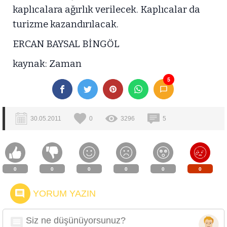
kaplıcalara ağırlık verilecek. Kaplıcalar da
turizme kazandırılacak.
ERCAN BAYSAL BİNGÖL
kaynak: Zaman
5
30.05.2011
0
3296
5
0
0
0
0
0
0
YORUM YAZIN