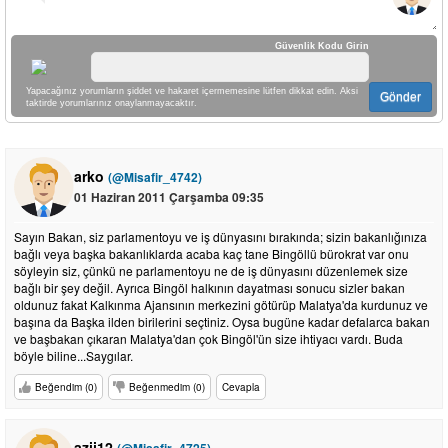
Güvenlik Kodu Girin
Yapacağınız yorumların şiddet ve hakaret içermemesine lütfen dikkat edin. Aksi
Gönder
taktirde yorumlarınız onaylanmayacaktır.
arko
(@Misafir_4742)
01 Haziran 2011 Çarşamba 09:35
Sayın Bakan, siz parlamentoyu ve iş dünyasını bırakında; sizin bakanlığınıza
bağlı veya başka bakanlıklarda acaba kaç tane Bingöllü bürokrat var onu
söyleyin siz, çünkü ne parlamentoyu ne de iş dünyasını düzenlemek size
bağlı bir şey değil. Ayrıca Bingöl halkının dayatması sonucu sizler bakan
oldunuz fakat Kalkınma Ajansının merkezini götürüp Malatya'da kurdunuz ve
başına da Başka ilden birilerini seçtiniz. Oysa bugüne kadar defalarca bakan
ve başbakan çıkaran Malatya'dan çok Bingöl'ün size ihtiyacı vardı. Buda
böyle biline...Saygılar.
Beğendim (0)
Beğenmedim (0)
Cevapla
azij12