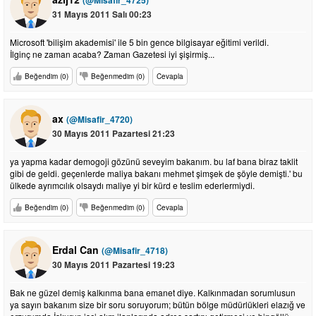
(@Misafir_4725)
31 Mayıs 2011 Salı 00:23
Microsoft 'bilişim akademisi' ile 5 bin gence bilgisayar eğitimi verildi.
İlginç ne zaman acaba? Zaman Gazetesi iyi şişirmiş...
Beğendim (0)
Beğenmedim (0)
Cevapla
ax
(@Misafir_4720)
30 Mayıs 2011 Pazartesi 21:23
ya yapma kadar demogoji gözünü seveyim bakanım. bu laf bana biraz taklit
gibi de geldi. geçenlerde maliya bakanı mehmet şimşek de şöyle demişti.' bu
ülkede ayrımcılık olsaydı maliye yi bir kürd e teslim ederlermiydi.
Beğendim (0)
Beğenmedim (0)
Cevapla
Erdal Can
(@Misafir_4718)
30 Mayıs 2011 Pazartesi 19:23
Bak ne güzel demiş kalkınma bana emanet diye. Kalkınmadan sorumlusun
ya sayın bakanım size bir soru soruyorum; bütün bölge müdürlükleri elazığ ve