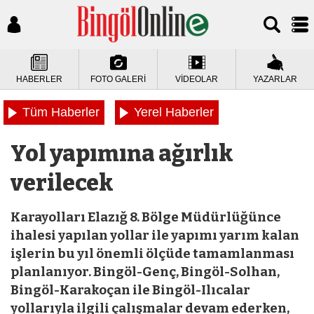
HABERLER
FOTO GALERİ
VİDEOLAR
YAZARLAR
Tüm Haberler
Yerel Haberler
Yol yapımına ağırlık
verilecek
Karayolları Elazığ 8. Bölge Müdürlüğünce
ihalesi yapılan yollar ile yapımı yarım kalan
işlerin bu yıl önemli ölçüde tamamlanması
planlanıyor. Bingöl-Genç, Bingöl-Solhan,
Bingöl-Karakoçan ile Bingöl-Ilıcalar
yollarıyla ilgili çalışmalar devam ederken,