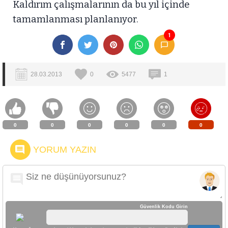
Kaldırım çalışmalarının da bu yıl içinde
tamamlanması planlanıyor.
1
28.03.2013
0
5477
1
0
0
0
0
0
0
YORUM YAZIN
Güvenlik Kodu Girin