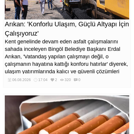
Arıkan: 'Konforlu Ulaşım, Güçlü Altyapı İçin
Çalışıyoruz'
Kent genelinde devam eden asfalt çalışmalarını
sahada inceleyen Bingöl Belediye Başkanı Erdal
Arıkan, 'Vatandaş yapılan çalışmayı değil, o
çalışmanın hayatına kattığı konforu hatırlar' diyerek,
ulaşım yatırımlarında kalıcı ve güvenli çözümleri
öncelediklerini söyledi. Arıkan, bu sezon yaklaşık 40
06.08.2026
17:04
2
320
0
bin ton asfalt serimi gerçekleştirileceğini belirtti.