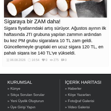
Sigaraya bir ZAM daha!
Sigara fiyatlarındaki artış sürüyor. Ağustos ayının ilk
haftasında JTI grubuna yapılan zammın ardından
bu kez PM grubu sigaralara 10 TL zam geldi.
Güncellemeyle gruptaki en ucuz sigara 120 TL, en
pahalı sigara ise 140 TL'ye yükseldi.
06.08.2026
16:54
0
275
0
KURUMSAL
İÇERİK HARİTASI
» Künye
» Haberler
» Sıkça Sorulan Sorular
» Köşe Yazarları
» Yeni Üyelik Oluşturun
» Fotoğraf Galerisi
» Üye Girişi Yapın
» Video Galerisi