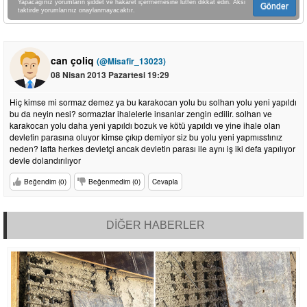
Yapacağınız yorumların şiddet ve hakaret içermemesine lütfen dikkat edin. Aksi
Gönder
taktirde yorumlarınız onaylanmayacaktır.
can çoliq
(@Misafir_13023)
08 Nisan 2013 Pazartesi 19:29
Hiç kimse mi sormaz demez ya bu karakocan yolu bu solhan yolu yeni yapıldı
bu da neyin nesi? sormazlar ihalelerle insanlar zengin edilir. solhan ve
karakocan yolu daha yeni yapıldı bozuk ve kötü yapıldı ve yine ihale olan
devletin parasına oluyor kimse çıkıp demiyor siz bu yolu yeni yapmısstınız
neden? lafta herkes devletçi ancak devletin parası ile aynı iş iki defa yapılıyor
devle dolandırılıyor
Beğendim (0)
Beğenmedim (0)
Cevapla
DİĞER HABERLER