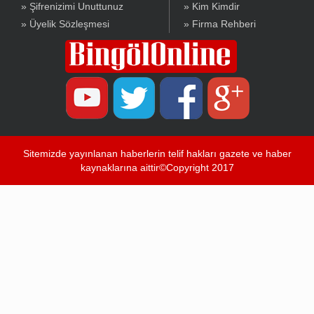
» Şifrenizimi Unuttunuz
» Kim Kimdir
» Üyelik Sözleşmesi
» Firma Rehberi
Sitemizde yayınlanan haberlerin telif hakları gazete ve haber
kaynaklarına aittir©Copyright 2017