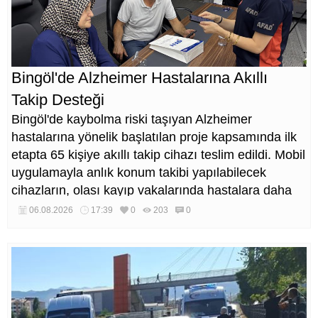
Bingöl'de Alzheimer Hastalarına Akıllı
Takip Desteği
Bingöl'de kaybolma riski taşıyan Alzheimer
hastalarına yönelik başlatılan proje kapsamında ilk
etapta 65 kişiye akıllı takip cihazı teslim edildi. Mobil
uygulamayla anlık konum takibi yapılabilecek
cihazların, olası kayıp vakalarında hastalara daha
kısa sürede ulaşılmasını sağlaması hedefleniyor.
06.08.2026
17:39
0
203
0