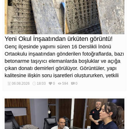
Yeni Okul İnşaatından ürküten görüntü!
Genç ilçesinde yapımı süren 16 Derslikli İnönü
Ortaokulu inşaatından gönderilen fotoğraflarda, bazı
betonarme taşıyıcı elemanlarda boşluklar ve açığa
çıkan donatı demirleri görülüyor. Görüntüler, yapı
kalitesine ilişkin soru işaretleri oluştururken, yetkili
kurumların teknik inceleme yapması çağrısı yapıldı.
06.08.2026
18:03
0
594
0