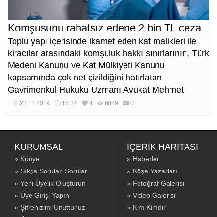
Komşusunu rahatsız edene 2 bin TL ceza
Toplu yapı içerisinde ikamet eden kat malikleri ile
kiracılar arasındaki komşuluk hakkı sınırlarının, Türk
Medeni Kanunu ve Kat Mülkiyeti Kanunu
kapsamında çok net çizildiğini hatırlatan
Gayrimenkul Hukuku Uzmanı Avukat Mehmet
Aslan, 'Taraflar arasında komşuluk hakkından dolayı
23.12.2019
15:34
4
6089
0
ortaya çıkan uyuşmazlıklar karşısında, her iki
taraftan biri 250 TL'den 2 bin TL'ye kadar para ve
Türk Ceza Kanunu'nun 123. maddesine göre 3
KURUMSAL
İÇERİK HARİTASI
aydan 1 yıla kadar hapis cezasına çarptırılabiliyor.
» Künye
» Haberler
Üstelik manevi tazminat ödemek zorunda da
» Sıkça Sorulan Sorular
» Köşe Yazarları
kalabiliyor. Avukat ve dosya masraflarıyla birlikte
» Yeni Üyelik Oluşturun
» Fotoğraf Galerisi
ciddi bir ceza külfeti ile karşılaşabiliyor' diye uyardı.
» Üye Girişi Yapın
» Video Galerisi
» Şifrenizimi Unuttunuz
» Kim Kimdir