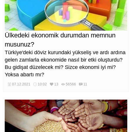
Ülkedeki ekonomik durumdan memnun
musunuz?
Türkiye'deki döviz kurundaki yükseliş ve ardı ardına
gelen zamlarla ekonomide nasıl bir etki oluşturdu?
Bu gidişat düzelecek mi? Sizce ekonomi iyi mi?
Yoksa abartı mı?
07.12.2021
10:02
13
56566
11