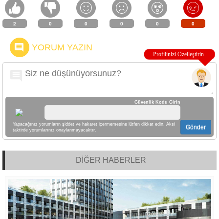
2
0
0
0
0
0
YORUM YAZIN
Güvenlik Kodu Girin
Yapacağınız yorumların şiddet ve hakaret içermemesine lütfen dikkat edin. Aksi
Gönder
taktirde yorumlarınız onaylanmayacaktır.
DİĞER HABERLER