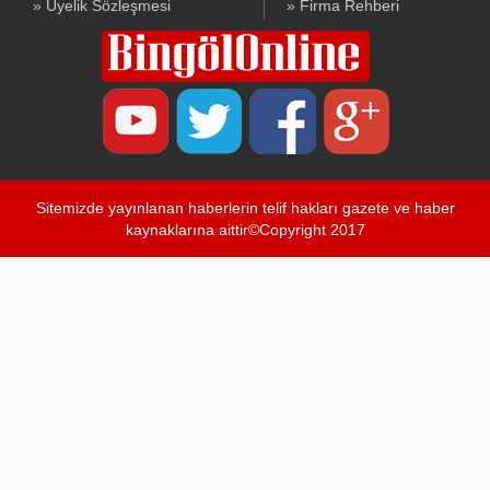
» Üyelik Sözleşmesi
» Firma Rehberi
Sitemizde yayınlanan haberlerin telif hakları gazete ve haber
kaynaklarına aittir©Copyright 2017