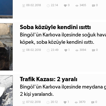
09.02.2018
22:14
0
3405
0
Soba közüyle kendini ısıttı
Bingöl'ün Karlıova ilçesinde soğuk ha
köpek, soba közüyle kendini ısıttı.
08.02.2018
23:49
1
3094
0
Trafik Kazası: 2 yaralı
Bingöl'ün Karlıova ilçesinde meydana g
2 kişi yaralandı.
07.02.2018
20:12
1
3870
0