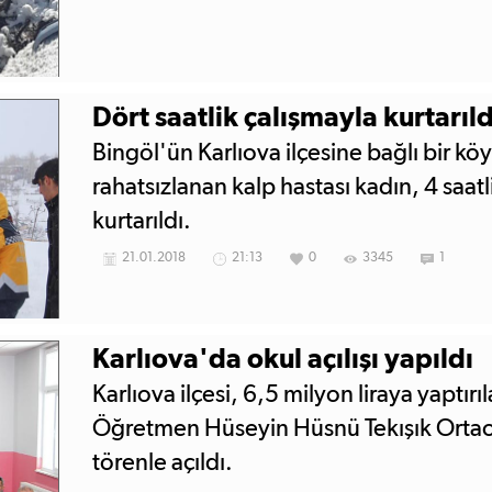
Dört saatlik çalışmayla kurtarıld
Bingöl'ün Karlıova ilçesine bağlı bir k
rahatsızlanan kalp hastası kadın, 4 saatl
kurtarıldı.
21.01.2018
21:13
0
3345
1
Karlıova'da okul açılışı yapıldı
Karlıova ilçesi, 6,5 milyon liraya yaptırıl
Öğretmen Hüseyin Hüsnü Tekışık Orta
törenle açıldı.