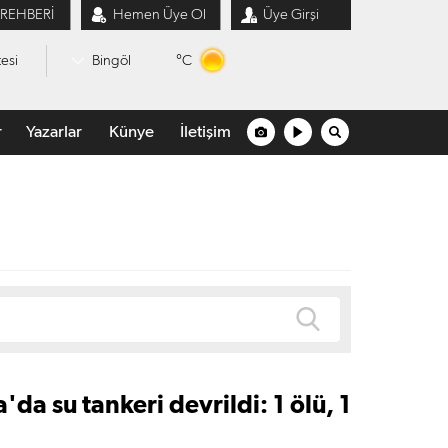
 REHBERİ
Hemen Üye Ol
Üye Girşi
°C
esi
Bingöl
r
Yazarlar
Künye
İletişim
'da su tankeri devrildi: 1 ölü, 1