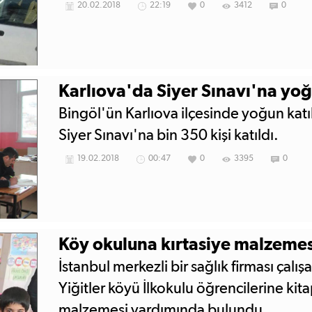
20.02.2018
22:19
0
3412
0
Karlıova'da Siyer Sınavı'na yoğ
Bingöl'ün Karlıova ilçesinde yoğun kat
Siyer Sınavı'na bin 350 kişi katıldı.
19.02.2018
00:47
0
3395
0
Köy okuluna kırtasiye malzemes
İstanbul merkezli bir sağlık firması çalışa
Yiğitler köyü İlkokulu öğrencilerine kita
malzemesi yardımında bulundu.