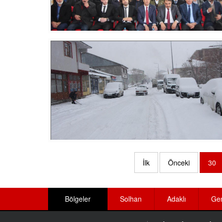
İlk
Önceki
30
Bölgeler
Solhan
Adaklı
Ge