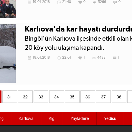
19.01.2018
21:40
0
5266
0
Karlıova'da kar hayatı durdurd
Bingöl'ün Karlıova ilçesinde etkili olan
20 köy yolu ulaşıma kapandı.
18.01.2018
22:01
1
4433
1
31
32
33
34
35
36
37
38
nç
Karlıova
Kiğı
Yayladere
Yedisu