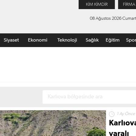
KİM KİMDİR
FİRMA
08 Ağustos 2026 Cumart
Siyaset
Ekonomi
Teknoloji
Sağlık
Eğitim
Spo
1 Ay Önce
Karlıova
yaralı