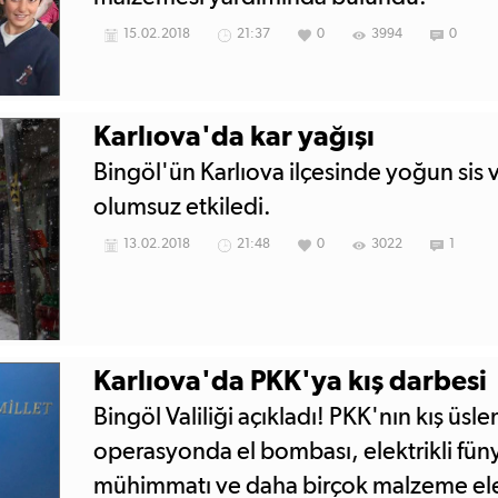
15.02.2018
21:37
0
3994
0
Karlıova'da kar yağışı
Bingöl'ün Karlıova ilçesinde yoğun sis v
olumsuz etkiledi.
13.02.2018
21:48
0
3022
1
Karlıova'da PKK'ya kış darbesi
Bingöl Valiliği açıkladı! PKK'nın kış üs
operasyonda el bombası, elektrikli füny
mühimmatı ve daha birçok malzeme ele 