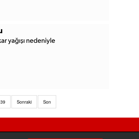
u
 kar yağışı nedeniyle
39
Sonraki
Son