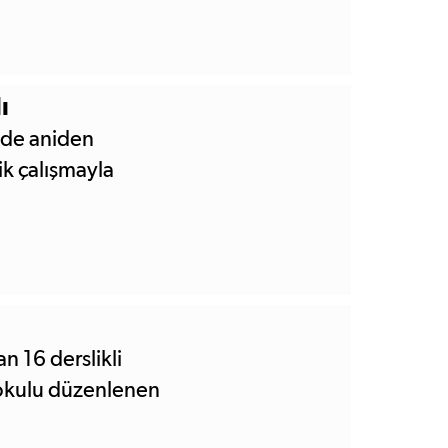
ı
öyde aniden
ik çalışmayla
an 16 derslikli
okulu düzenlenen