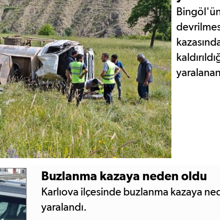
Bingöl'ün
devrilmes
kazasında
kaldırıld
yaralanan
Buzlanma kazaya neden oldu
Karlıova ilçesinde buzlanma kazaya ned
yaralandı.