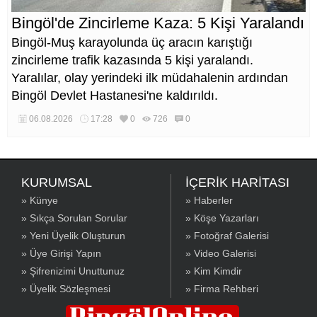
Bingöl'de Zincirleme Kaza: 5 Kişi Yaralandı
Bingöl-Muş karayolunda üç aracın karıştığı
zincirleme trafik kazasında 5 kişi yaralandı.
Yaralılar, olay yerindeki ilk müdahalenin ardından
Bingöl Devlet Hastanesi'ne kaldırıldı.
06.08.2026
17:28
0
726
0
KURUMSAL
İÇERİK HARİTASI
» Künye
» Haberler
» Sıkça Sorulan Sorular
» Köşe Yazarları
» Yeni Üyelik Oluşturun
» Fotoğraf Galerisi
» Üye Girişi Yapın
» Video Galerisi
» Şifrenizimi Unuttunuz
» Kim Kimdir
» Üyelik Sözleşmesi
» Firma Rehberi