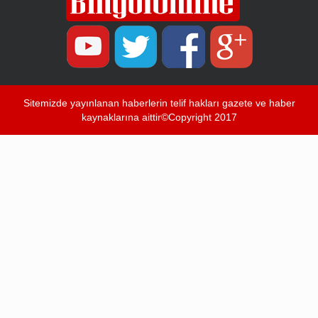
Sitemizde yayınlanan haberlerin telif hakları gazete ve haber
kaynaklarına aittir©Copyright 2017