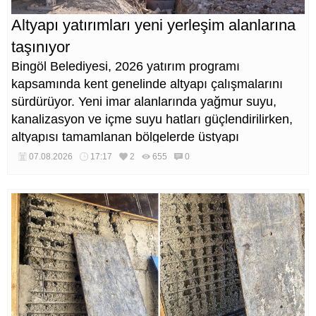
Altyapı yatırımları yeni yerleşim alanlarına
taşınıyor
Bingöl Belediyesi, 2026 yatırım programı
kapsamında kent genelinde altyapı çalışmalarını
sürdürüyor. Yeni imar alanlarında yağmur suyu,
kanalizasyon ve içme suyu hatları güçlendirilirken,
altyapısı tamamlanan bölgelerde üstyapı
düzenlemeleri de eş zamanlı yürütülüyor.
07.08.2026
17:17
2
655
0