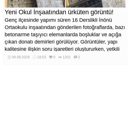
Yeni Okul İnşaatından ürküten görüntü!
Genç ilçesinde yapımı süren 16 Derslikli İnönü
Ortaokulu inşaatından gönderilen fotoğraflarda, bazı
betonarme taşıyıcı elemanlarda boşluklar ve açığa
çıkan donatı demirleri görülüyor. Görüntüler, yapı
kalitesine ilişkin soru işaretleri oluştururken, yetkili
kurumların teknik inceleme yapması çağrısı yapıldı.
06.08.2026
18:03
0
1201
2