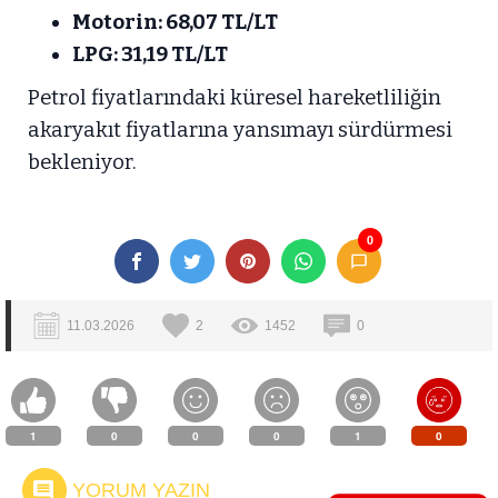
Motorin: 68,07 TL/LT
LPG: 31,19 TL/LT
Petrol fiyatlarındaki küresel hareketliliğin
akaryakıt fiyatlarına yansımayı sürdürmesi
bekleniyor.
0
11.03.2026
2
1452
0
1
0
0
0
1
0
YORUM YAZIN