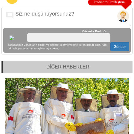
Güvenlik Kodu Girin
Yapacağınız yorumların şiddet ve hakaret içermemesine lütfen dikkat edin. Aksi
Gönder
taktirde yorumlarınız onaylanmayacaktır.
DİĞER HABERLER