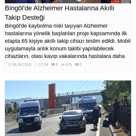
Bingöl'de Alzheimer Hastalarına Akıllı
Takip Desteği
Bingöl'de kaybolma riski taşıyan Alzheimer
hastalarına yönelik başlatılan proje kapsamında ilk
etapta 65 kişiye akıllı takip cihazı teslim edildi. Mobil
uygulamayla anlık konum takibi yapılabilecek
cihazların, olası kayıp vakalarında hastalara daha
kısa sürede ulaşılmasını sağlaması hedefleniyor.
06.08.2026
17:39
0
476
0