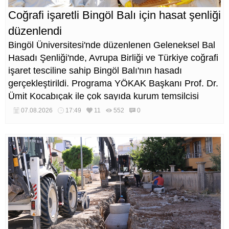
Coğrafi işaretli Bingöl Balı için hasat şenliği
düzenlendi
Bingöl Üniversitesi'nde düzenlenen Geleneksel Bal
Hasadı Şenliği'nde, Avrupa Birliği ve Türkiye coğrafi
işaret tesciline sahip Bingöl Balı'nın hasadı
gerçekleştirildi. Programa YÖKAK Başkanı Prof. Dr.
Ümit Kocabıçak ile çok sayıda kurum temsilcisi
katıldı.
07.08.2026
17:49
11
552
0