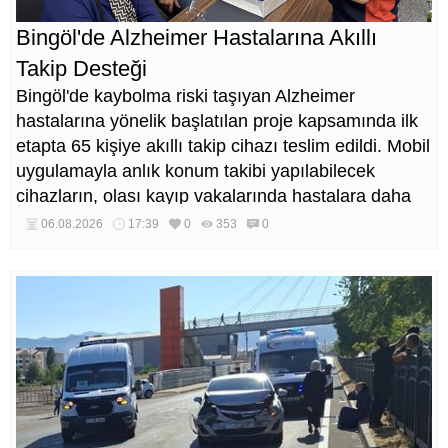
Bingöl'de Alzheimer Hastalarına Akıllı
Takip Desteği
Bingöl'de kaybolma riski taşıyan Alzheimer
hastalarına yönelik başlatılan proje kapsamında ilk
etapta 65 kişiye akıllı takip cihazı teslim edildi. Mobil
uygulamayla anlık konum takibi yapılabilecek
cihazların, olası kayıp vakalarında hastalara daha
kısa sürede ulaşılmasını sağlaması hedefleniyor.
06.08.2026
17:39
0
353
0