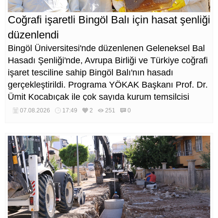
Coğrafi işaretli Bingöl Balı için hasat şenliği
düzenlendi
Bingöl Üniversitesi'nde düzenlenen Geleneksel Bal
Hasadı Şenliği'nde, Avrupa Birliği ve Türkiye coğrafi
işaret tesciline sahip Bingöl Balı'nın hasadı
gerçekleştirildi. Programa YÖKAK Başkanı Prof. Dr.
Ümit Kocabıçak ile çok sayıda kurum temsilcisi
katıldı.
07.08.2026
17:49
2
251
0