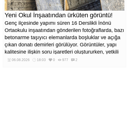
Yeni Okul İnşaatından ürküten görüntü!
Genç ilçesinde yapımı süren 16 Derslikli İnönü
Ortaokulu inşaatından gönderilen fotoğraflarda, bazı
betonarme taşıyıcı elemanlarda boşluklar ve açığa
çıkan donatı demirleri görülüyor. Görüntüler, yapı
kalitesine ilişkin soru işaretleri oluştururken, yetkili
kurumların teknik inceleme yapması çağrısı yapıldı.
06.08.2026
18:03
0
977
2