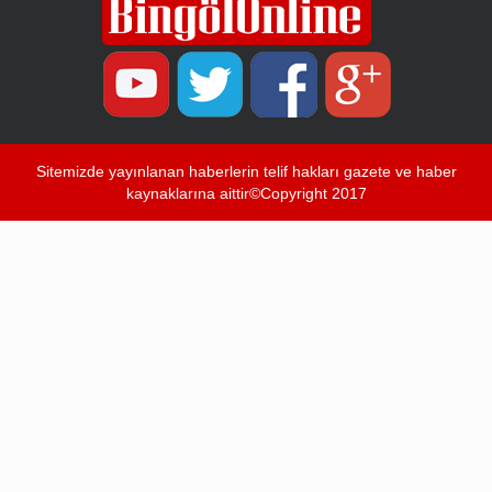
Sitemizde yayınlanan haberlerin telif hakları gazete ve haber
kaynaklarına aittir©Copyright 2017