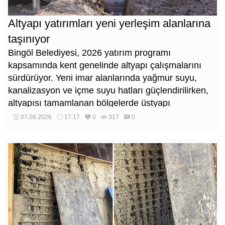
Altyapı yatırımları yeni yerleşim alanlarına
taşınıyor
Bingöl Belediyesi, 2026 yatırım programı
kapsamında kent genelinde altyapı çalışmalarını
sürdürüyor. Yeni imar alanlarında yağmur suyu,
kanalizasyon ve içme suyu hatları güçlendirilirken,
altyapısı tamamlanan bölgelerde üstyapı
düzenlemeleri de eş zamanlı yürütülüyor.
07.08.2026
17:17
0
317
0