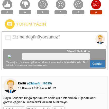
0
0
0
0
0
0
YORUM YAZIN
Güvenlik Kodu Girin
Yapacağınız yorumların şiddet ve hakaret içermemesine lütfen dikkat edin. Aksi
Gönder
taktirde yorumlarınız onaylanmayacaktır.
kadir
(@Misafir_10335)
18 Kasım 2012 Pazar 01:52
Sayın Bakanım Bingölsporumuza sahip çıkın istanbuldaki işadamlarını
göreve çağırın bu memleketi takımsız bırakmayın