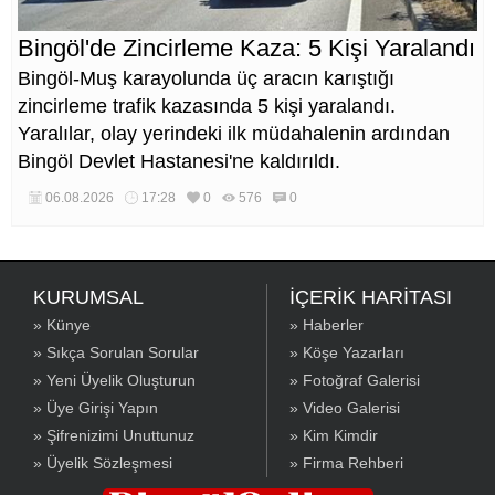
Bingöl'de Zincirleme Kaza: 5 Kişi Yaralandı
Bingöl-Muş karayolunda üç aracın karıştığı
zincirleme trafik kazasında 5 kişi yaralandı.
Yaralılar, olay yerindeki ilk müdahalenin ardından
Bingöl Devlet Hastanesi'ne kaldırıldı.
06.08.2026
17:28
0
576
0
KURUMSAL
İÇERİK HARİTASI
» Künye
» Haberler
» Sıkça Sorulan Sorular
» Köşe Yazarları
» Yeni Üyelik Oluşturun
» Fotoğraf Galerisi
» Üye Girişi Yapın
» Video Galerisi
» Şifrenizimi Unuttunuz
» Kim Kimdir
» Üyelik Sözleşmesi
» Firma Rehberi