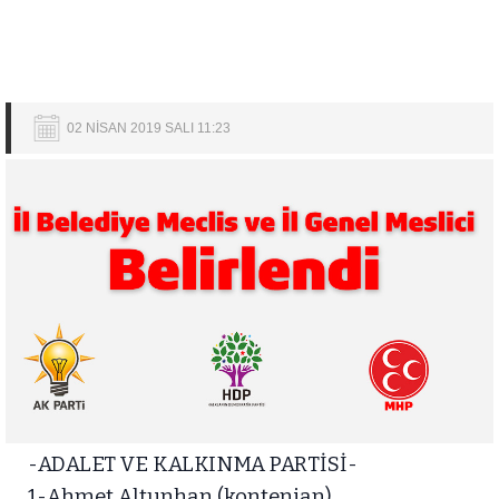
02 NİSAN 2019 SALI 11:23
-ADALET VE KALKINMA PARTİSİ-
1-Ahmet Altunhan (kontenjan)