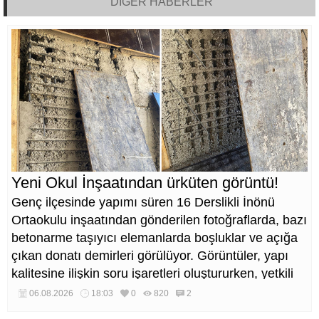
DİĞER HABERLER
Yeni Okul İnşaatından ürküten görüntü!
Genç ilçesinde yapımı süren 16 Derslikli İnönü
Ortaokulu inşaatından gönderilen fotoğraflarda, bazı
betonarme taşıyıcı elemanlarda boşluklar ve açığa
çıkan donatı demirleri görülüyor. Görüntüler, yapı
kalitesine ilişkin soru işaretleri oluştururken, yetkili
kurumların teknik inceleme yapması çağrısı yapıldı.
06.08.2026
18:03
0
820
2