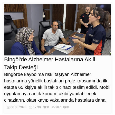
Bingöl'de Alzheimer Hastalarına Akıllı
Takip Desteği
Bingöl'de kaybolma riski taşıyan Alzheimer
hastalarına yönelik başlatılan proje kapsamında ilk
etapta 65 kişiye akıllı takip cihazı teslim edildi. Mobil
uygulamayla anlık konum takibi yapılabilecek
cihazların, olası kayıp vakalarında hastalara daha
kısa sürede ulaşılmasını sağlaması hedefleniyor.
06.08.2026
17:39
0
287
0