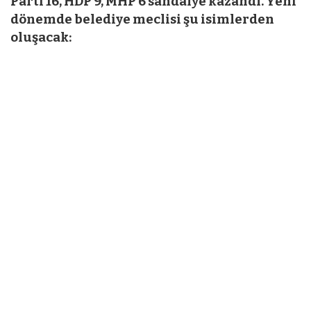
Parti 16, HDP 9, MHP 6 sandalye kazandı. Yeni
dönemde belediye meclisi şu isimlerden
oluşacak: