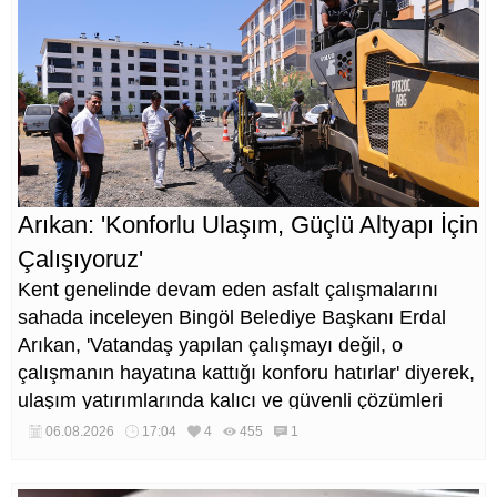
Arıkan: 'Konforlu Ulaşım, Güçlü Altyapı İçin
Çalışıyoruz'
Kent genelinde devam eden asfalt çalışmalarını
sahada inceleyen Bingöl Belediye Başkanı Erdal
Arıkan, 'Vatandaş yapılan çalışmayı değil, o
çalışmanın hayatına kattığı konforu hatırlar' diyerek,
ulaşım yatırımlarında kalıcı ve güvenli çözümleri
öncelediklerini söyledi. Arıkan, bu sezon yaklaşık 40
06.08.2026
17:04
4
455
1
bin ton asfalt serimi gerçekleştirileceğini belirtti.