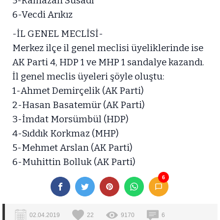
5-Ramazan Susadı
6-Vecdi Arıkız
-İL GENEL MECLİSİ-
Merkez ilçe il genel meclisi üyeliklerinde ise
AK Parti 4, HDP 1 ve MHP 1 sandalye kazandı.
İl genel meclis üyeleri şöyle oluştu:
1-Ahmet Demirçelik (AK Parti)
2-Hasan Basatemür (AK Parti)
3-İmdat Morsümbül (HDP)
4-Sıddık Korkmaz (MHP)
5-Mehmet Arslan (AK Parti)
6-Muhittin Bolluk (AK Parti)
6
02.04.2019
22
9170
6