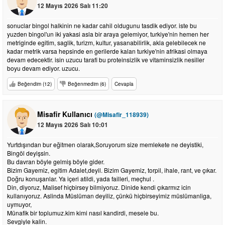
12 Mayıs 2026 Salı 11:20
sonuclar bingol halkinin ne kadar cahil oldugunu tasdik ediyor. iste bu
yuzden bingol'un iki yakasi asla bir araya gelemiyor, turkiye'nin hemen her
metriginde egitim, saglik, turizm, kultur, yasanabilirlik, akla gelebilecek ne
kadar metrik varsa hepsinde en gerilerde kalan turkiye'nin afrikasi olmaya
devam edecektir. isin uzucu tarafi bu proteinsizlik ve vitaminsizlik nesiller
boyu devam ediyor. uzucu.
Beğendim (12)
Beğenmedim (6)
Cevapla
Misafir Kullanıcı
(@Misafir_118939)
12 Mayıs 2026 Salı 10:01
Yurtdışından bur eğitmen olarak,Soruyorum size memlekete ne deyistiki,
Bingöl deyişsin.
Bu davran böyle gelmiş böyle gider.
Bizim Gayemiz, egitim Adalet,deyil. Bizim Gayemiz, torpil, ihale, rant, ve çıkar.
Doğru konuşanlar. Ya içeri atildi, yada failleri, meçhul .
Din, diyoruz, Malisef hiçbirsey bilmiyoruz. Dinide kendi çıkarmız icin
kullanıyoruz. Aslinda Müslüman deyiliz, çünkü hiçbirseyimiz müslümanliga,
uymuyor,
Münafik bir toplumuz.kim kimi nasıl kandirdi, mesele bu.
Sevgiyle kalin.