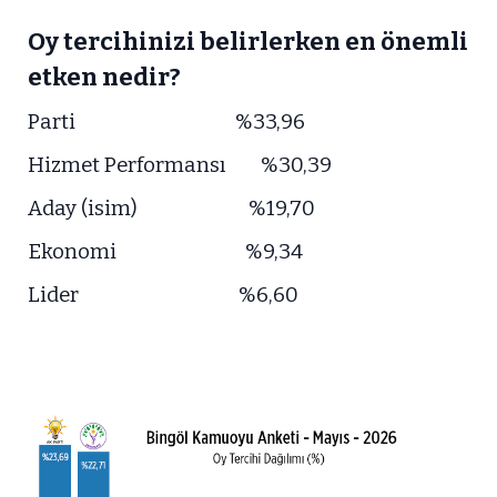
Oy tercihinizi belirlerken en önemli
etken nedir?
Parti %33,96
Hizmet Performansı %30,39
Aday (isim) %19,70
Ekonomi %9,34
Lider %6,60