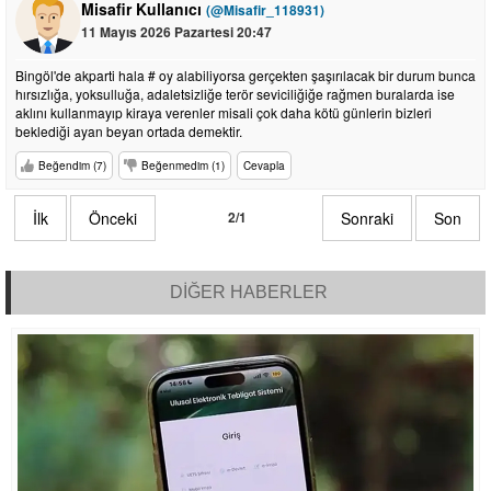
Misafir Kullanıcı
(@Misafir_118931)
11 Mayıs 2026 Pazartesi 20:47
Bingöl'de akparti hala # oy alabiliyorsa gerçekten şaşırılacak bir durum bunca
hırsızlığa, yoksulluğa, adaletsizliğe terör seviciliğiğe rağmen buralarda ise
aklını kullanmayıp kiraya verenler misali çok daha kötü günlerin bizleri
beklediği ayan beyan ortada demektir.
Beğendim (7)
Beğenmedim (1)
Cevapla
İlk
Önceki
2/1
Sonraki
Son
DİĞER HABERLER