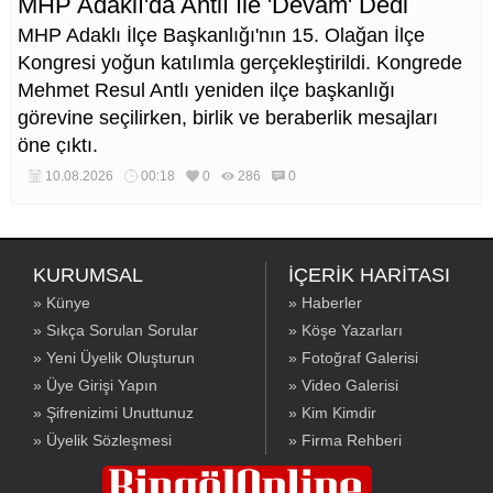
MHP Adaklı'da Antlı İle 'Devam' Dedi
MHP Adaklı İlçe Başkanlığı'nın 15. Olağan İlçe
Kongresi yoğun katılımla gerçekleştirildi. Kongrede
Mehmet Resul Antlı yeniden ilçe başkanlığı
görevine seçilirken, birlik ve beraberlik mesajları
öne çıktı.
10.08.2026
00:18
0
286
0
KURUMSAL
İÇERİK HARİTASI
» Künye
» Haberler
» Sıkça Sorulan Sorular
» Köşe Yazarları
» Yeni Üyelik Oluşturun
» Fotoğraf Galerisi
» Üye Girişi Yapın
» Video Galerisi
» Şifrenizimi Unuttunuz
» Kim Kimdir
» Üyelik Sözleşmesi
» Firma Rehberi