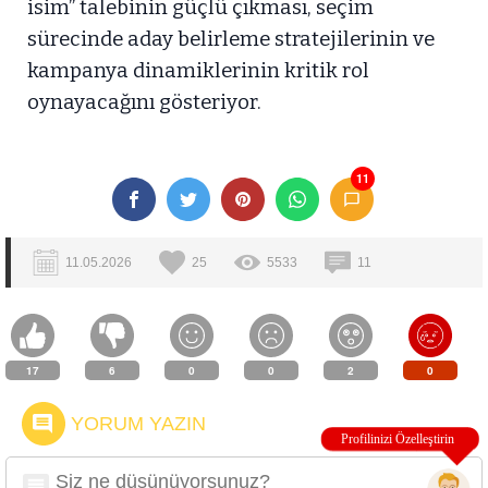
isim” talebinin güçlü çıkması, seçim
sürecinde aday belirleme stratejilerinin ve
kampanya dinamiklerinin kritik rol
oynayacağını gösteriyor.
11
11.05.2026
25
5533
11
17
6
0
0
2
0
YORUM YAZIN