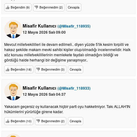
Beğendim (9)
Beğenmedim (2)
Cevapla
Misafir Kullanıcı
(@Misafir_118935)
12 Mayıs 2026 Salı 09:00
Mevcut milletvekililleri ile devam edilmeli.. diyen yüzde 5'lik kesim torpilli ve
haksız şekilde makam mevki sahibi kişiler olup/olmadığı incelenmelidir. Halk
söz konusu milletvekilillerinin memlekete faydalı olmadığını bildiği ve
gördüğü halde herhangi bir değişime yanaşmıyor..
Beğendim (18)
Beğenmedim (3)
Cevapla
Misafir Kullanıcı
(@Misafir_118933)
12 Mayıs 2026 Salı 04:37
Yakacam geçersiz oy kullanacak hiçbir parti oyu hakketmiyor. Takı ALLAH'IN
hükümlerini yürürlüğe girene kadar.
Beğendim (10)
Beğenmedim (2)
Cevapla