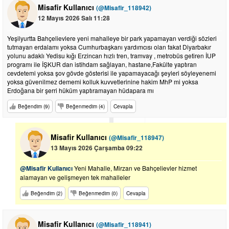
Misafir Kullanıcı
(@Misafir_118942)
12 Mayıs 2026 Salı 11:28
Yeşilyurtta Bahçelievlere yeni mahalleye bir park yapamayan verdiği sözleri
tutmayan erdalamı yoksa Cumhurbaşkanı yardımcısı olan fakat Diyarbakır
yolunu adaklı Yedisu kığı Erzincan hızlı tren, tramvay , metrobüs getiren İUP
programı ile İŞKUR dan istihdam sağlayan, hastane,Fakülte yaptıran
cevdetemi yoksa şov gövde gösterisi ile yapamayacağı şeyleri söyleyenemi
yoksa güvenilmez dememi kolluk kuvvetlerinine hakim MhP mi yoksa
Erdoğana bir şerri hüküm yaptıramayan hüdapara mı
Beğendim (9)
Beğenmedim (4)
Cevapla
Misafir Kullanıcı
(@Misafir_118947)
13 Mayıs 2026 Çarşamba 09:22
@Misafir Kullanıcı
Yeni Mahalle, Mirzan ve Bahçelievler hizmet
alamayan ve gelişmeyen tek mahalleler
Beğendim (2)
Beğenmedim (0)
Cevapla
Misafir Kullanıcı
(@Misafir_118941)