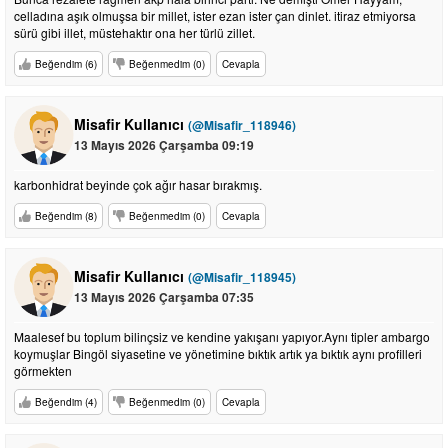
celladına aşık olmuşsa bir millet, ister ezan ister çan dinlet. itiraz etmiyorsa
sürü gibi illet, müstehaktır ona her türlü zillet.
Beğendim (6)
Beğenmedim (0)
Cevapla
Misafir Kullanıcı
(@Misafir_118946)
13 Mayıs 2026 Çarşamba 09:19
karbonhidrat beyinde çok ağır hasar bırakmış.
Beğendim (8)
Beğenmedim (0)
Cevapla
Misafir Kullanıcı
(@Misafir_118945)
13 Mayıs 2026 Çarşamba 07:35
Maalesef bu toplum bilinçsiz ve kendine yakışanı yapıyor.Aynı tipler ambargo
koymuşlar Bingöl siyasetine ve yönetimine bıktık artık ya bıktık aynı profilleri
görmekten
Beğendim (4)
Beğenmedim (0)
Cevapla