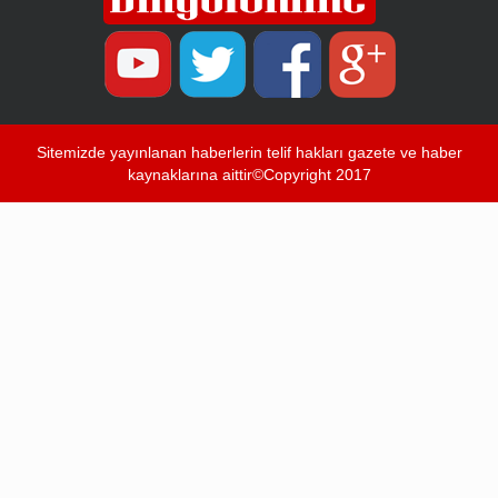
Sitemizde yayınlanan haberlerin telif hakları gazete ve haber
kaynaklarına aittir©Copyright 2017