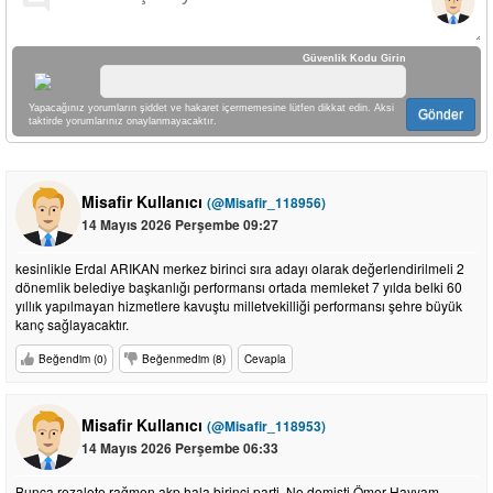
Güvenlik Kodu Girin
Yapacağınız yorumların şiddet ve hakaret içermemesine lütfen dikkat edin. Aksi
Gönder
taktirde yorumlarınız onaylanmayacaktır.
Misafir Kullanıcı
(@Misafir_118956)
14 Mayıs 2026 Perşembe 09:27
kesinlikle Erdal ARIKAN merkez birinci sıra adayı olarak değerlendirilmeli 2
dönemlik belediye başkanlığı performansı ortada memleket 7 yılda belki 60
yıllık yapılmayan hizmetlere kavuştu milletvekilliği performansı şehre büyük
kanç sağlayacaktır.
Beğendim (0)
Beğenmedim (8)
Cevapla
Misafir Kullanıcı
(@Misafir_118953)
14 Mayıs 2026 Perşembe 06:33
Bunca rezalete rağmen akp hala birinci parti. Ne demişti Ömer Hayyam,