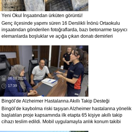
18:03
Yeni Okul İnşaatından ürküten görüntü!
Genç ilçesinde yapımı süren 16 Derslikli İnönü Ortaokulu
inşaatından gönderilen fotoğraflarda, bazı betonarme taşıyıcı
elemanlarda boşluklar ve açığa çıkan donatı demirleri
görülüyor. Görüntüler, yapı kalitesine ilişkin soru işaretleri
oluştururken, yetkili kurumların teknik inceleme yapması
çağrısı yapıldı.
06.08.2026
17:39
Bingöl'de Alzheimer Hastalarına Akıllı Takip Desteği
Bingöl'de kaybolma riski taşıyan Alzheimer hastalarına yönelik
başlatılan proje kapsamında ilk etapta 65 kişiye akıllı takip
cihazı teslim edildi. Mobil uygulamayla anlık konum takibi
yapılabilecek cihazların, olası kayıp vakalarında hastalara