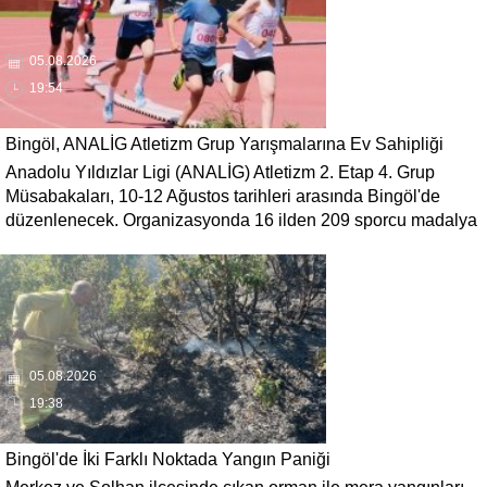
05.08.2026
19:54
Bingöl, ANALİG Atletizm Grup Yarışmalarına Ev Sahipliği
Anadolu Yıldızlar Ligi (ANALİG) Atletizm 2. Etap 4. Grup
Yapacak
Müsabakaları, 10-12 Ağustos tarihleri arasında Bingöl'de
düzenlenecek. Organizasyonda 16 ilden 209 sporcu madalya
mücadelesi verecek.
05.08.2026
19:38
Bingöl'de İki Farklı Noktada Yangın Paniği