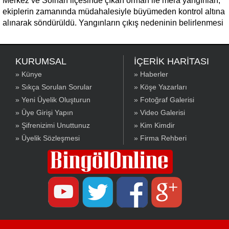
Merkez ve Solhan ilçesinde çıkan orman ile mera yangınları,
ekiplerin zamanında müdahalesiyle büyümeden kontrol altına
alınarak söndürüldü. Yangınların çıkış nedeninin belirlenmesi
için inceleme başlatıldı.
KURUMSAL
İÇERİK HARİTASI
» Künye
» Haberler
» Sıkça Sorulan Sorular
» Köşe Yazarları
» Yeni Üyelik Oluşturun
» Fotoğraf Galerisi
» Üye Girişi Yapın
» Video Galerisi
» Şifrenizimi Unuttunuz
» Kim Kimdir
» Üyelik Sözleşmesi
» Firma Rehberi