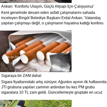
Arıkan: 'Konforlu Ulaşım, Güçlü Altyapı İçin Çalışıyoruz'
Kent genelinde devam eden asfalt çalışmalarını sahada
inceleyen Bingöl Belediye Başkanı Erdal Arıkan, 'Vatandaş
yapılan çalışmayı değil, o çalışmanın hayatına kattığı konforu
hatırlar' diyerek, ulaşım yatırımlarında kalıcı ve güvenli
çözümleri öncelediklerini söyledi. Arıkan, bu sezon yaklaşık 40
bin ton asfalt serimi gerçekleştirileceğini belirtti.
06.08.2026
16:54
Sigaraya bir ZAM daha!
Sigara fiyatlarındaki artış sürüyor. Ağustos ayının ilk haftasında
JTI grubuna yapılan zammın ardından bu kez PM grubu
sigaralara 10 TL zam geldi. Güncellemeyle gruptaki en ucuz
sigara 120 TL, en pahalı sigara ise 140 TL'ye yükseldi.