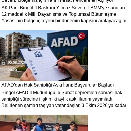
Seven: 'Bölgemiz İçin Tarihi Fırsat Pencereleri Açılıyor'
AK Parti Bingöl İl Başkanı Yılmaz Seven, TBMM'ye sunulan
12 maddelik Milli Dayanışma ve Toplumsal Bütünleşme
Yasası'nın bölge için yeni bir dönemin kapısını aralayacağını
söyledi. Seven, 'Terörün gölgesinde kaybedilen yılların
ardından bölgemizin üretim, yatırım ve istihdam potansiyelinin
yeniden canlanacağına inanıyoruz' dedi.
05.08.2026
20:20
AFAD'dan Hak Sahipliği Askı İlanı: Başvurular Başladı
Bingöl AFAD İl Müdürlüğü, 6 Şubat depremleri sonrası hak
sahipliği sürecine ilişkin iki aylık askı ilanını yayımladı.
Belirlenen şartları taşıyan vatandaşlar, 3 Ekim 2026'ya kadar
gerekli belgelerle başvuruda bulunabilecek.