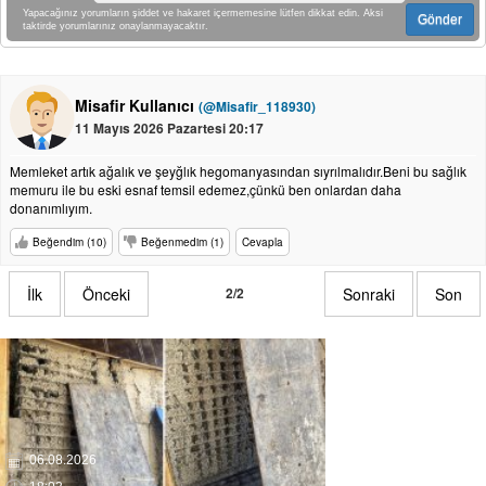
Yapacağınız yorumların şiddet ve hakaret içermemesine lütfen dikkat edin. Aksi
Gönder
taktirde yorumlarınız onaylanmayacaktır.
Misafir Kullanıcı
(@Misafir_118930)
11 Mayıs 2026 Pazartesi 20:17
Memleket artık ağalık ve şeyğlık hegomanyasından sıyrılmalıdır.Beni bu sağlık
memuru ile bu eski esnaf temsil edemez,çünkü ben onlardan daha
donanımlıyım.
Beğendim (10)
Beğenmedim (1)
Cevapla
İlk
Önceki
2/2
Sonraki
Son
06.08.2026