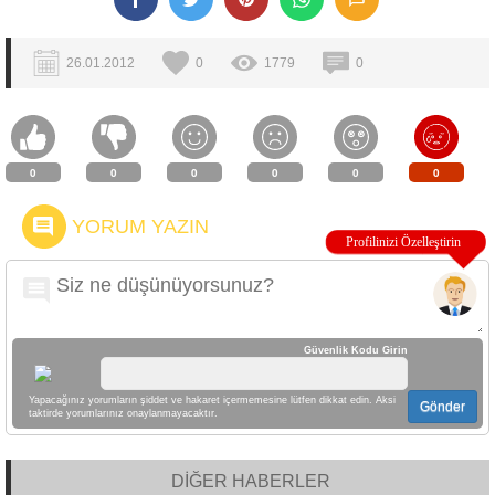
26.01.2012
0
1779
0
0
0
0
0
0
0
YORUM YAZIN
Güvenlik Kodu Girin
Yapacağınız yorumların şiddet ve hakaret içermemesine lütfen dikkat edin. Aksi
Gönder
taktirde yorumlarınız onaylanmayacaktır.
DİĞER HABERLER