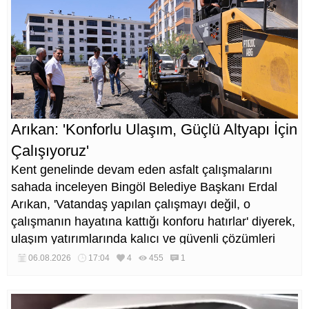
Arıkan: 'Konforlu Ulaşım, Güçlü Altyapı İçin
Çalışıyoruz'
Kent genelinde devam eden asfalt çalışmalarını
sahada inceleyen Bingöl Belediye Başkanı Erdal
Arıkan, 'Vatandaş yapılan çalışmayı değil, o
çalışmanın hayatına kattığı konforu hatırlar' diyerek,
ulaşım yatırımlarında kalıcı ve güvenli çözümleri
öncelediklerini söyledi. Arıkan, bu sezon yaklaşık 40
06.08.2026
17:04
4
455
1
bin ton asfalt serimi gerçekleştirileceğini belirtti.