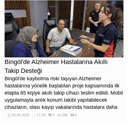
Bingöl'de Alzheimer Hastalarına Akıllı
Takip Desteği
Bingöl'de kaybolma riski taşıyan Alzheimer
hastalarına yönelik başlatılan proje kapsamında ilk
etapta 65 kişiye akıllı takip cihazı teslim edildi. Mobil
uygulamayla anlık konum takibi yapılabilecek
cihazların, olası kayıp vakalarında hastalara daha
kısa sürede ulaşılmasını sağlaması hedefleniyor.
06.08.2026
17:39
0
288
0