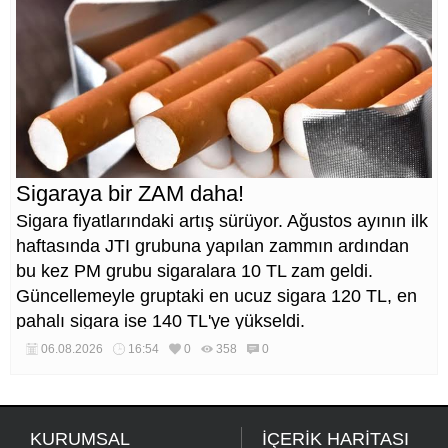
Sigaraya bir ZAM daha!
Sigara fiyatlarındaki artış sürüyor. Ağustos ayının ilk
haftasında JTI grubuna yapılan zammın ardından
bu kez PM grubu sigaralara 10 TL zam geldi.
Güncellemeyle gruptaki en ucuz sigara 120 TL, en
pahalı sigara ise 140 TL'ye yükseldi.
06.08.2026
16:54
0
358
0
KURUMSAL
İÇERİK HARİTASI