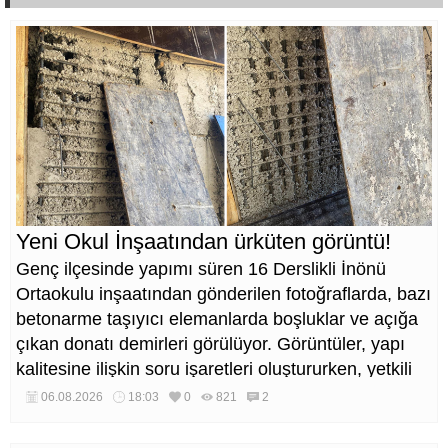
Yeni Okul İnşaatından ürküten görüntü!
Genç ilçesinde yapımı süren 16 Derslikli İnönü
Ortaokulu inşaatından gönderilen fotoğraflarda, bazı
betonarme taşıyıcı elemanlarda boşluklar ve açığa
çıkan donatı demirleri görülüyor. Görüntüler, yapı
kalitesine ilişkin soru işaretleri oluştururken, yetkili
kurumların teknik inceleme yapması çağrısı yapıldı.
06.08.2026
18:03
0
821
2