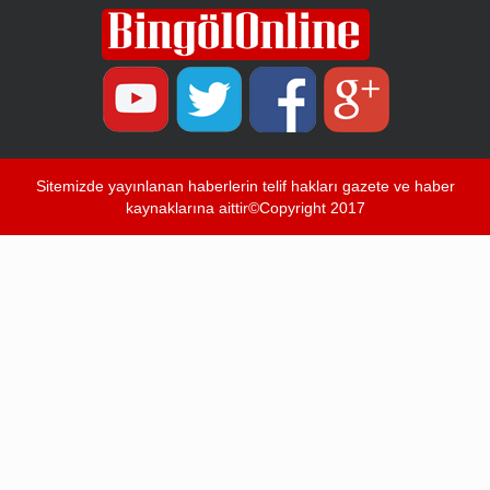
Sitemizde yayınlanan haberlerin telif hakları gazete ve haber
kaynaklarına aittir©Copyright 2017