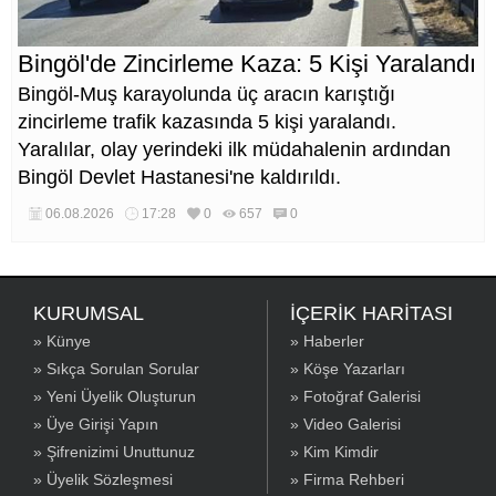
Bingöl'de Zincirleme Kaza: 5 Kişi Yaralandı
Bingöl-Muş karayolunda üç aracın karıştığı
zincirleme trafik kazasında 5 kişi yaralandı.
Yaralılar, olay yerindeki ilk müdahalenin ardından
Bingöl Devlet Hastanesi'ne kaldırıldı.
06.08.2026
17:28
0
657
0
KURUMSAL
İÇERİK HARİTASI
» Künye
» Haberler
» Sıkça Sorulan Sorular
» Köşe Yazarları
» Yeni Üyelik Oluşturun
» Fotoğraf Galerisi
» Üye Girişi Yapın
» Video Galerisi
» Şifrenizimi Unuttunuz
» Kim Kimdir
» Üyelik Sözleşmesi
» Firma Rehberi