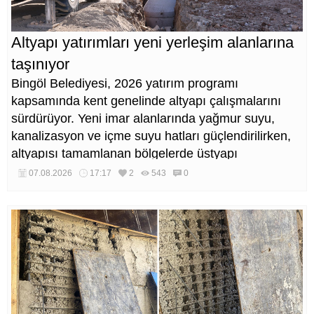
Altyapı yatırımları yeni yerleşim alanlarına
taşınıyor
Bingöl Belediyesi, 2026 yatırım programı
kapsamında kent genelinde altyapı çalışmalarını
sürdürüyor. Yeni imar alanlarında yağmur suyu,
kanalizasyon ve içme suyu hatları güçlendirilirken,
altyapısı tamamlanan bölgelerde üstyapı
düzenlemeleri de eş zamanlı yürütülüyor.
07.08.2026
17:17
2
543
0