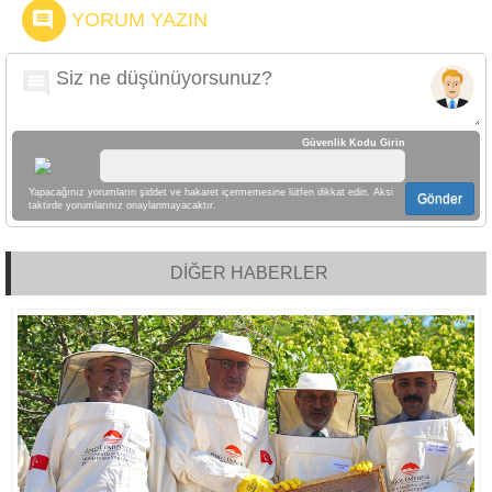
YORUM YAZIN
Güvenlik Kodu Girin
Yapacağınız yorumların şiddet ve hakaret içermemesine lütfen dikkat edin. Aksi
Gönder
taktirde yorumlarınız onaylanmayacaktır.
DİĞER HABERLER