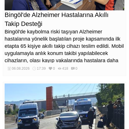
Bingöl'de Alzheimer Hastalarına Akıllı
Takip Desteği
Bingöl'de kaybolma riski taşıyan Alzheimer
hastalarına yönelik başlatılan proje kapsamında ilk
etapta 65 kişiye akıllı takip cihazı teslim edildi. Mobil
uygulamayla anlık konum takibi yapılabilecek
cihazların, olası kayıp vakalarında hastalara daha
kısa sürede ulaşılmasını sağlaması hedefleniyor.
06.08.2026
17:39
0
418
0