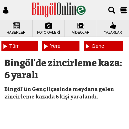
HABERLER
FOTO GALERİ
VİDEOLAR
YAZARLAR
Tüm
Yerel
Genç
Haberler
Haberler
Haberleri
Bingöl'de zincirleme kaza:
6 yaralı
Bingöl'ün Genç ilçesinde meydana gelen
zincirleme kazada 6 kişi yaralandı.