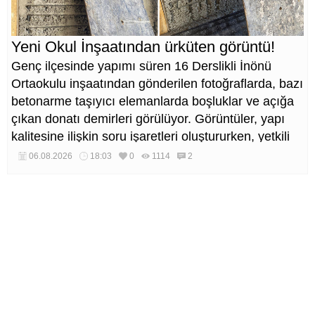
Yeni Okul İnşaatından ürküten görüntü!
Genç ilçesinde yapımı süren 16 Derslikli İnönü
Ortaokulu inşaatından gönderilen fotoğraflarda, bazı
betonarme taşıyıcı elemanlarda boşluklar ve açığa
çıkan donatı demirleri görülüyor. Görüntüler, yapı
kalitesine ilişkin soru işaretleri oluştururken, yetkili
kurumların teknik inceleme yapması çağrısı yapıldı.
06.08.2026
18:03
0
1114
2