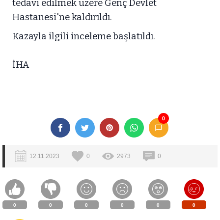
tedavi edilmek üzere Genç Devlet
Hastanesi'ne kaldırıldı.
Kazayla ilgili inceleme başlatıldı.
İHA
0
12.11.2023
0
2973
0
0
0
0
0
0
0