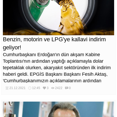
Benzin, motorin ve LPG'ye kallavi indirim
geliyor!
Cumhurbaşkanı Erdoğan'ın dün akşam Kabine
Toplantısı'nın ardından yaptığı açıklamayla dolar
tepetaklak olurken, akaryakıt sektöründen ilk indirim
haberi geldi. EPGİS Başkanı Başkanı Fesih Aktaş,
'Cumhurbaşkanımızın açıklamalarının ardından
hesaplamalarımıza göre akaryakıt fiyatlarına kısa
21.12.2021
12:45
3
2422
0
zamanda yansıyacak ciddi bir düşüş bekliyoruz' dedi.