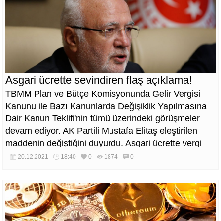
Asgari ücrette sevindiren flaş açıklama!
TBMM Plan ve Bütçe Komisyonunda Gelir Vergisi
Kanunu ile Bazı Kanunlarda Değişiklik Yapılmasına
Dair Kanun Teklifi'nin tümü üzerindeki görüşmeler
devam ediyor. AK Partili Mustafa Elitaş eleştirilen
maddenin değiştiğini duyurdu. Asgari ücrette vergi
muafiyetinde sadece asgari ücretlilerin kapsama
20.12.2021
18:40
0
1874
0
alınıp diğer ücretlilerin kapsam dışı bırakılması tepki
çekmişti.