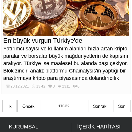
En büyük vurgun Türkiye'de
Yatırımcı sayısı ve kullanım alanları hızla artan kripto
paralar ve borsalar büyük mağduriyetlerin de kapısını
aralıyor. Türkiye ise maalesef bu alanda başı çekiyor.
Blok zinciri analiz platformu Chainalysis'in yaptığı bir
araştırmaya kripto para piyasasında dolandırıcılık
nedeniyle bir yıl içerisinde yaklaşık 134 milyar TL'lik
20.12.2021
13:42
3
2311
0
kayıp ortaya çıkarken en büyük 'rug pull' Türkiye'de
yaşandı.
İlk
Önceki
170/32
Sonraki
Son
KURUMSAL
İÇERİK HARİTASI