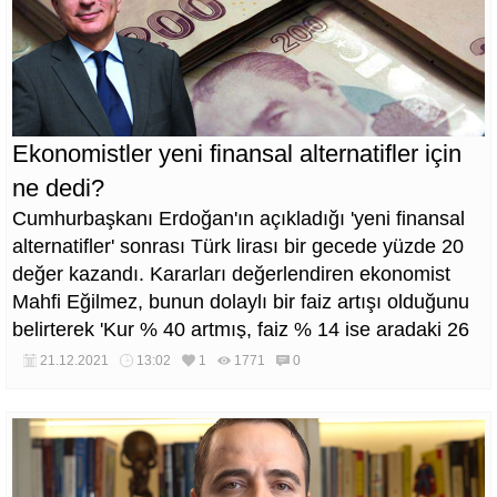
Ekonomistler yeni finansal alternatifler için
ne dedi?
Cumhurbaşkanı Erdoğan'ın açıkladığı 'yeni finansal
alternatifler' sonrası Türk lirası bir gecede yüzde 20
değer kazandı. Kararları değerlendiren ekonomist
Mahfi Eğilmez, bunun dolaylı bir faiz artışı olduğunu
belirterek 'Kur % 40 artmış, faiz % 14 ise aradaki 26
puan ödenecek. Ve bunun adı faiz olmayacak.
21.12.2021
13:02
1
1771
0
Müthiş' dedi.