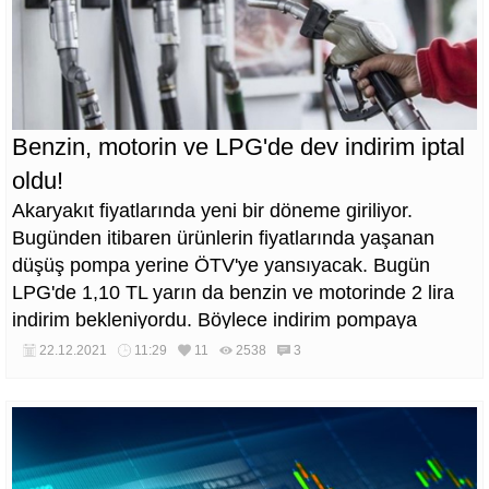
Benzin, motorin ve LPG'de dev indirim iptal
oldu!
Akaryakıt fiyatlarında yeni bir döneme giriliyor.
Bugünden itibaren ürünlerin fiyatlarında yaşanan
düşüş pompa yerine ÖTV'ye yansıyacak. Bugün
LPG'de 1,10 TL yarın da benzin ve motorinde 2 lira
indirim bekleniyordu. Böylece indirim pompaya
yansımayacak.
22.12.2021
11:29
11
2538
3