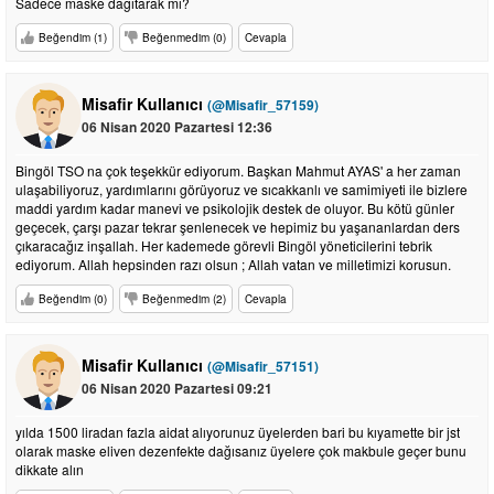
Sadece maske dağıtarak mı?
Beğendim (1)
Beğenmedim (0)
Cevapla
Misafir Kullanıcı
(@Misafir_57159)
06 Nisan 2020 Pazartesi 12:36
Bingöl TSO na çok teşekkür ediyorum. Başkan Mahmut AYAS' a her zaman
ulaşabiliyoruz, yardımlarını görüyoruz ve sıcakkanlı ve samimiyeti ile bizlere
maddi yardım kadar manevi ve psikolojik destek de oluyor. Bu kötü günler
geçecek, çarşı pazar tekrar şenlenecek ve hepimiz bu yaşananlardan ders
çıkaracağız inşallah. Her kademede görevli Bingöl yöneticilerini tebrik
ediyorum. Allah hepsinden razı olsun ; Allah vatan ve milletimizi korusun.
Beğendim (0)
Beğenmedim (2)
Cevapla
Misafir Kullanıcı
(@Misafir_57151)
06 Nisan 2020 Pazartesi 09:21
yılda 1500 liradan fazla aidat alıyorunuz üyelerden bari bu kıyamette bir jst
olarak maske eliven dezenfekte dağısanız üyelere çok makbule geçer bunu
dikkate alın