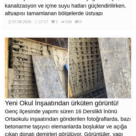
kanalizasyon ve içme suyu hatları güçlendirilirken,
altyapısı tamamlanan bölgelerde üstyapı
düzenlemeleri de eş zamanlı yürütülüyor.
07.08.2026
17:17
2
536
0
Yeni Okul İnşaatından ürküten görüntü!
Genç ilçesinde yapımı süren 16 Derslikli İnönü
Ortaokulu inşaatından gönderilen fotoğraflarda, bazı
betonarme taşıyıcı elemanlarda boşluklar ve açığa
çıkan donatı demirleri görülüyor. Görüntüler, yapı