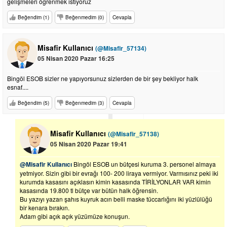
gelişmeleri öğrenmek istiyoruz
Beğendim (1)
Beğenmedim (0)
Cevapla
Misafir Kullanıcı
(@Misafir_57134)
05 Nisan 2020 Pazar 16:25
Bingöl ESOB sizler ne yapıyorsunuz sizlerden de bir şey bekliyor halk
esnaf....
Beğendim (5)
Beğenmedim (3)
Cevapla
Misafir Kullanıcı
(@Misafir_57138)
05 Nisan 2020 Pazar 19:41
@Misafir Kullanıcı
Bingöl ESOB un bütçesi kuruma 3. personel almaya
yetmiyor. Sizin gibi bir evrağı 100- 200 liraya vermiyor. Varmısınız peki iki
kurumda kasasını açıklasın kimin kasasında TİRİLYONLAR VAR kimin
kasasında 19.800 tl bütçe var bütün halk öğrensin.
Bu yazıyı yazan şahıs kuyruk acın belli maske tüccarlığını iki yüzlülüğü
bir kenara bırakın.
Adam gibi açık açık yüzümüze konuşun.