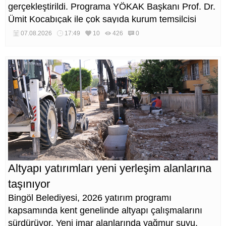
gerçekleştirildi. Programa YÖKAK Başkanı Prof. Dr.
Ümit Kocabıçak ile çok sayıda kurum temsilcisi
katıldı.
07.08.2026
17:49
10
426
0
Altyapı yatırımları yeni yerleşim alanlarına
taşınıyor
Bingöl Belediyesi, 2026 yatırım programı
kapsamında kent genelinde altyapı çalışmalarını
sürdürüyor. Yeni imar alanlarında yağmur suyu,