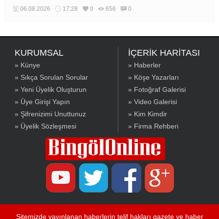
06.08.2026
17:28
0
656
0
KURUMSAL
İÇERİK HARİTASI
» Künye
» Haberler
» Sıkça Sorulan Sorular
» Köşe Yazarları
» Yeni Üyelik Oluşturun
» Fotoğraf Galerisi
» Üye Girişi Yapın
» Video Galerisi
» Şifrenizimi Unuttunuz
» Kim Kimdir
» Üyelik Sözleşmesi
» Firma Rehberi
Sitemizde yayınlanan haberlerin telif hakları gazete ve haber