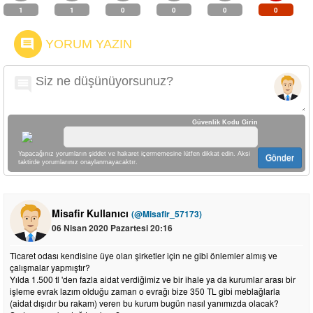
1
1
0
0
0
0
YORUM YAZIN
Güvenlik Kodu Girin
Yapacağınız yorumların şiddet ve hakaret içermemesine lütfen dikkat edin. Aksi
Gönder
taktirde yorumlarınız onaylanmayacaktır.
Misafir Kullanıcı
(@Misafir_57173)
06 Nisan 2020 Pazartesi 20:16
Ticaret odası kendisine üye olan şirketler için ne gibi önlemler almış ve
çalışmalar yapmıştır?
Yılda 1.500 tl 'den fazla aidat verdiğimiz ve bir ihale ya da kurumlar arası bir
işleme evrak lazım olduğu zaman o evrağı bize 350 TL gibi meblağlarla
(aidat dışıdır bu rakam) veren bu kurum bugün nasıl yanımızda olacak?