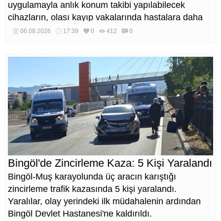
uygulamayla anlık konum takibi yapılabilecek
cihazların, olası kayıp vakalarında hastalara daha
kısa sürede ulaşılmasını sağlaması hedefleniyor.
06.08.2026
17:39
0
412
0
Bingöl'de Zincirleme Kaza: 5 Kişi Yaralandı
Bingöl-Muş karayolunda üç aracın karıştığı
zincirleme trafik kazasında 5 kişi yaralandı.
Yaralılar, olay yerindeki ilk müdahalenin ardından
Bingöl Devlet Hastanesi'ne kaldırıldı.