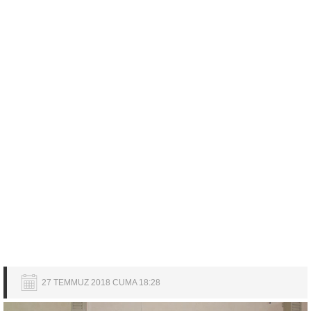
27 TEMMUZ 2018 CUMA 18:28