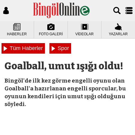
HABERLER
FOTO GALERİ
VİDEOLAR
YAZARLAR
Tüm Haberler
Spor
Goalball, umut ışığı oldu!
Bingöl'de ilk kez görme engelli oyunu olan
Goalball'a hazırlanan engelli sporcular, bu
oyunun kendileri için umut ışığı olduğunu
söyledi.