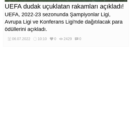
UEFA dudak uçuklatan rakamları açıkladı!
UEFA, 2022-23 sezonunda Şampiyonlar Ligi,
Avrupa Ligi ve Konferans Ligi'nde dağıtılacak para
ödüllerini açıkladı.
06.07.2022
10:10
0
2429
0