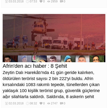
anlamda da bir değerdir. ifadelerine yer verdi.
03.03.2018
07:53
0
2959
0
Afrin'den acı haber : 8 Şehit
Zeytin Dalı Harekâtı'nda 41 gün geride kalırken,
öldürülen terörist sayısı 2 bin 222'yi buldu. Afrin
kırsalındaki 1083 rakımlı tepede, tünellerden çıkan
yaklaşık 100 kişilik terörist grup, güvenlik güçlerine
ağır silahlarla saldırdı. Saldırıda, 8 askerin şehit
olduğu, 26 güvenlik görevlisinin yaralandığı açıklandı.
02.03.2018
08:32
0
2747
0