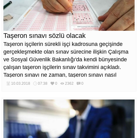
Taşeron sınavı sözlü olacak
Taşeron işçilerin sürekli işçi kadrosuna geçişinde
gerçekleşmekte olan sınav sürecine ilişkin Çalışma
ve Sosyal Güvenlik Bakanlığı'da kendi bünyesinde
çalışan taşeron işçilerin sınav takvimini açıkladı.
Taşeron sınavı ne zaman, taşeron sınavı nasıl
yapılacak?
10.03.2018
07:38
0
2362
0