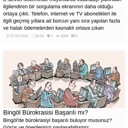
ilgilendiren bir sorgulama ekranının daha olduğu
ortaya çıktı. Telefon, internet ve TV abonelikleri ile
ilgili geçmiş yıllara ait borcun yanı sıra yapılan fazla
ve hatalı ödemelerden kaynaklı ortaya çıkan
alacaklar da görülebiliyor.
07.03.2018
00:06
1
3666
0
Bingöl Bürokrasisi Başarılı mı?
Bingöl'de bürokrasiyi başarılı buluyor musunuz?
Görüş ve önerilerinizi paylaşabilirsiniz...