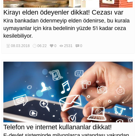
Kirayı elden ödeyenler dikkat! Cezası var
Kira bankadan ödenmeyip elden ödenirse, bu kurala
uymayanlar için kira bedelinin yüzde 5'i kadar ceza
kesilebiliyor.
08.03.2018
06:22
0
2531
0
Telefon ve internet kullananlar dikkat!
E-devlet sisteminde milyonlarca vatandaşı yakından