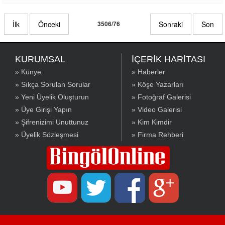
Operasyonlarda 22 terörist öldürüldü, 2 terörist ise
sağ olarak yakalandı. Teröristlerin saldırısında bir
İlk
Önceki
3506/76
Sonraki
Son
ATAK helikopteri de isabet aldı
KURUMSAL
İÇERİK HARİTASI
» Künye
» Haberler
» Sıkça Sorulan Sorular
» Köşe Yazarları
» Yeni Üyelik Oluşturun
» Fotoğraf Galerisi
» Üye Girişi Yapın
» Video Galerisi
» Şifrenizimi Unuttunuz
» Kim Kimdir
» Üyelik Sözleşmesi
» Firma Rehberi