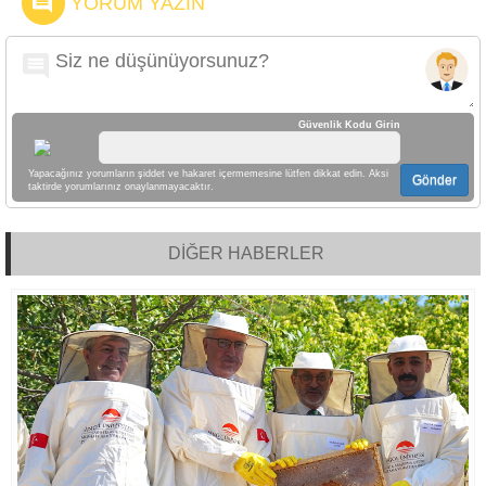
YORUM YAZIN
Güvenlik Kodu Girin
Yapacağınız yorumların şiddet ve hakaret içermemesine lütfen dikkat edin. Aksi
Gönder
taktirde yorumlarınız onaylanmayacaktır.
DİĞER HABERLER