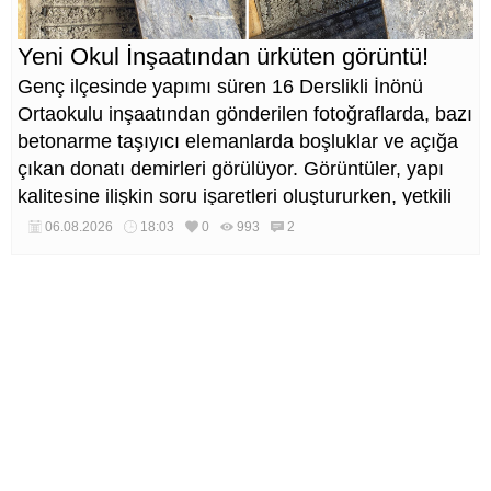
Yeni Okul İnşaatından ürküten görüntü!
Genç ilçesinde yapımı süren 16 Derslikli İnönü
Ortaokulu inşaatından gönderilen fotoğraflarda, bazı
betonarme taşıyıcı elemanlarda boşluklar ve açığa
çıkan donatı demirleri görülüyor. Görüntüler, yapı
kalitesine ilişkin soru işaretleri oluştururken, yetkili
kurumların teknik inceleme yapması çağrısı yapıldı.
06.08.2026
18:03
0
993
2