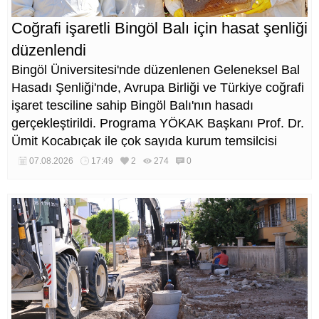
Coğrafi işaretli Bingöl Balı için hasat şenliği
düzenlendi
Bingöl Üniversitesi'nde düzenlenen Geleneksel Bal
Hasadı Şenliği'nde, Avrupa Birliği ve Türkiye coğrafi
işaret tesciline sahip Bingöl Balı'nın hasadı
gerçekleştirildi. Programa YÖKAK Başkanı Prof. Dr.
Ümit Kocabıçak ile çok sayıda kurum temsilcisi
katıldı.
07.08.2026
17:49
2
274
0