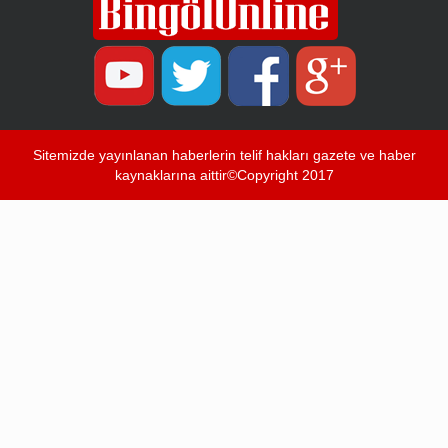
Sitemizde yayınlanan haberlerin telif hakları gazete ve haber
kaynaklarına aittir©Copyright 2017