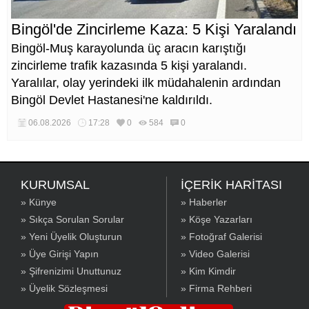
Bingöl'de Zincirleme Kaza: 5 Kişi Yaralandı
Bingöl-Muş karayolunda üç aracın karıştığı
zincirleme trafik kazasında 5 kişi yaralandı.
Yaralılar, olay yerindeki ilk müdahalenin ardından
Bingöl Devlet Hastanesi'ne kaldırıldı.
06.08.2026
17:28
0
584
0
KURUMSAL
İÇERİK HARİTASI
» Künye
» Haberler
» Sıkça Sorulan Sorular
» Köşe Yazarları
» Yeni Üyelik Oluşturun
» Fotoğraf Galerisi
» Üye Girişi Yapın
» Video Galerisi
» Şifrenizimi Unuttunuz
» Kim Kimdir
» Üyelik Sözleşmesi
» Firma Rehberi