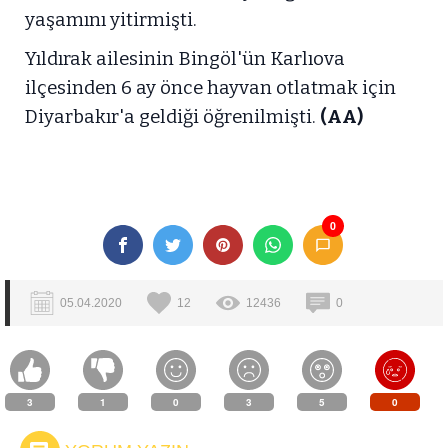
yaşamını yitirmişti.
Yıldırak ailesinin Bingöl'ün Karlıova
ilçesinden 6 ay önce hayvan otlatmak için
Diyarbakır'a geldiği öğrenilmişti.
(AA)
0
05.04.2020
12
12436
0
3
1
0
3
5
0