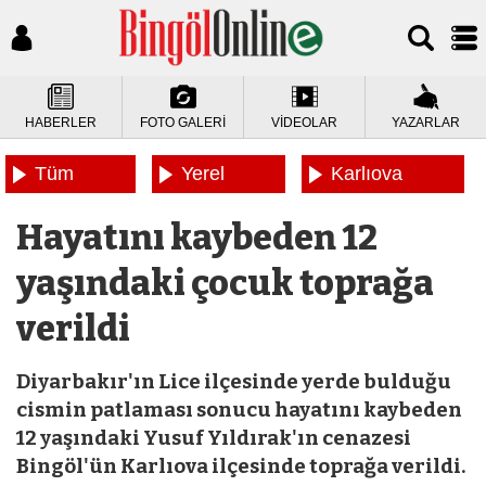
HABERLER
FOTO GALERİ
VİDEOLAR
YAZARLAR
Tüm
Yerel
Karlıova
Haberler
Haberler
Haberleri
Hayatını kaybeden 12
yaşındaki çocuk toprağa
verildi
Diyarbakır'ın Lice ilçesinde yerde bulduğu
cismin patlaması sonucu hayatını kaybeden
12 yaşındaki Yusuf Yıldırak'ın cenazesi
Bingöl'ün Karlıova ilçesinde toprağa verildi.