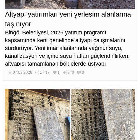
Altyapı yatırımları yeni yerleşim alanlarına
taşınıyor
Bingöl Belediyesi, 2026 yatırım programı
kapsamında kent genelinde altyapı çalışmalarını
sürdürüyor. Yeni imar alanlarında yağmur suyu,
kanalizasyon ve içme suyu hatları güçlendirilirken,
altyapısı tamamlanan bölgelerde üstyapı
düzenlemeleri de eş zamanlı yürütülüyor.
07.08.2026
17:17
1
340
0