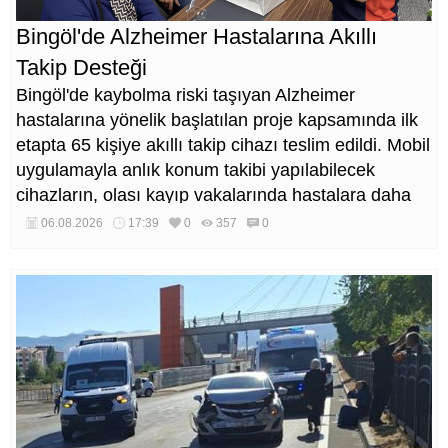
Bingöl'de Alzheimer Hastalarına Akıllı
Takip Desteği
Bingöl'de kaybolma riski taşıyan Alzheimer
hastalarına yönelik başlatılan proje kapsamında ilk
etapta 65 kişiye akıllı takip cihazı teslim edildi. Mobil
uygulamayla anlık konum takibi yapılabilecek
cihazların, olası kayıp vakalarında hastalara daha
kısa sürede ulaşılmasını sağlaması hedefleniyor.
06.08.2026
17:39
0
357
0