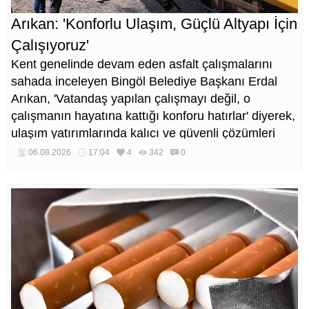
Arıkan: 'Konforlu Ulaşım, Güçlü Altyapı İçin
Çalışıyoruz'
Kent genelinde devam eden asfalt çalışmalarını
sahada inceleyen Bingöl Belediye Başkanı Erdal
Arıkan, 'Vatandaş yapılan çalışmayı değil, o
çalışmanın hayatına kattığı konforu hatırlar' diyerek,
ulaşım yatırımlarında kalıcı ve güvenli çözümleri
öncelediklerini söyledi. Arıkan, bu sezon yaklaşık 40
06.08.2026
17:04
4
342
0
bin ton asfalt serimi gerçekleştirileceğini belirtti.