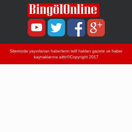
Sitemizde yayınlanan haberlerin telif hakları gazete ve haber
kaynaklarına aittir©Copyright 2017