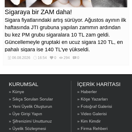
Sigaraya bir ZAM daha!
Sigara fiyatlarındaki artış sürüyor. Ağustos ayının ilk
haftasında JTI grubuna yapılan zammın ardından
bu kez PM grubu sigaralara 10 TL zam geldi.
Güncellemeyle gruptaki en ucuz sigara 120 TL, en
pahalı sigara ise 140 TL'ye yükseldi.
06.08.2026
16:54
0
294
0
KURUMSAL
İÇERİK HARİTASI
» Künye
» Haberler
» Sıkça Sorulan Sorular
» Köşe Yazarları
» Yeni Üyelik Oluşturun
» Fotoğraf Galerisi
» Üye Girişi Yapın
» Video Galerisi
» Şifrenizimi Unuttunuz
» Kim Kimdir
» Üyelik Sözleşmesi
» Firma Rehberi