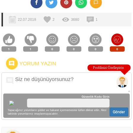
22.07.2018
2
3680
1
1
1
0
0
0
0
YORUM YAZIN
Güvenlik Kodu Girin
Yapacağınız yorumların şiddet ve hakaret içermemesine lütfen dikkat edin. Aksi
Gönder
taktirde yorumlarınız onaylanmayacaktır.