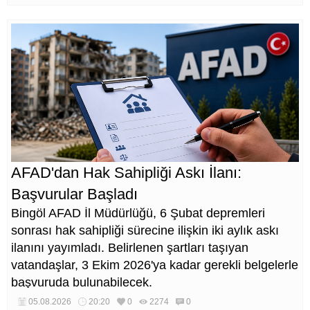
canlanacağına inanıyoruz' dedi.
AFAD'dan Hak Sahipliği Askı İlanı:
Başvurular Başladı
Bingöl AFAD İl Müdürlüğü, 6 Şubat depremleri
sonrası hak sahipliği sürecine ilişkin iki aylık askı
ilanını yayımladı. Belirlenen şartları taşıyan
vatandaşlar, 3 Ekim 2026'ya kadar gerekli belgelerle
başvuruda bulunabilecek.
05.08.2026
20:20
0
2274
0