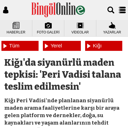
HABERLER
FOTO GALERİ
VİDEOLAR
YAZARLAR
Tüm
Yerel
Kiğı
Haberler
Haberler
Haberleri
Kiğı'da siyanürlü maden
tepkisi: 'Peri Vadisi talana
teslim edilmesin'
Kiğı Peri Vadisi'nde planlanan siyanürlü
maden arama faaliyetlerine karşı bir araya
gelen platform ve dernekler, doğa, su
kaynakları ve yaşam alanlarının tehdit