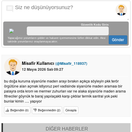
Güvenlik Kodu Girin
Yapacağınız yorumların şiddet ve hakaret içermemesine lütfen dikkat edin. Aksi
Gönder
taktirde yorumlarınız onaylanmayacaktır.
Misafir Kullanıcı
(@Misafir_118937)
12 Mayıs 2026 Salı 09:27
bu doğa kuruma siyanürle maden arayı bırakın açıkça söyleyin pkk terör
örgütüne alan açmak istiyoruz peri vadisinde siyanürle maden araması bir
palayra orda krom ve mermer zuhurları var ne alaka siyanürle maden arama
fitneciler göynük te baraj yapılaçaktı karşı çıktılar termik santral yok peki
bunlar kimin ..... yapıyor
Beğendim (0)
Beğenmedim (2)
Cevapla
DİĞER HABERLER