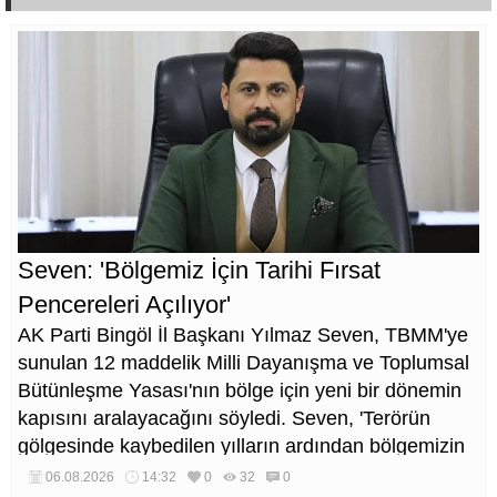
Seven: 'Bölgemiz İçin Tarihi Fırsat
Pencereleri Açılıyor'
AK Parti Bingöl İl Başkanı Yılmaz Seven, TBMM'ye
sunulan 12 maddelik Milli Dayanışma ve Toplumsal
Bütünleşme Yasası'nın bölge için yeni bir dönemin
kapısını aralayacağını söyledi. Seven, 'Terörün
gölgesinde kaybedilen yılların ardından bölgemizin
üretim, yatırım ve istihdam potansiyelinin yeniden
06.08.2026
14:32
0
32
0