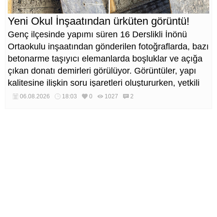
Yeni Okul İnşaatından ürküten görüntü!
Genç ilçesinde yapımı süren 16 Derslikli İnönü
Ortaokulu inşaatından gönderilen fotoğraflarda, bazı
betonarme taşıyıcı elemanlarda boşluklar ve açığa
çıkan donatı demirleri görülüyor. Görüntüler, yapı
kalitesine ilişkin soru işaretleri oluştururken, yetkili
kurumların teknik inceleme yapması çağrısı yapıldı.
06.08.2026
18:03
0
1027
2