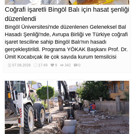
Coğrafi işaretli Bingöl Balı için hasat şenliği
düzenlendi
Bingöl Üniversitesi'nde düzenlenen Geleneksel Bal
Hasadı Şenliği'nde, Avrupa Birliği ve Türkiye coğrafi
işaret tesciline sahip Bingöl Balı'nın hasadı
gerçekleştirildi. Programa YÖKAK Başkanı Prof. Dr.
Ümit Kocabıçak ile çok sayıda kurum temsilcisi
katıldı.
07.08.2026
17:49
9
342
0