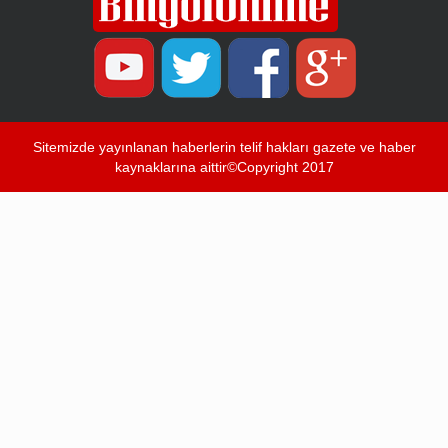
Sitemizde yayınlanan haberlerin telif hakları gazete ve haber
kaynaklarına aittir©Copyright 2017