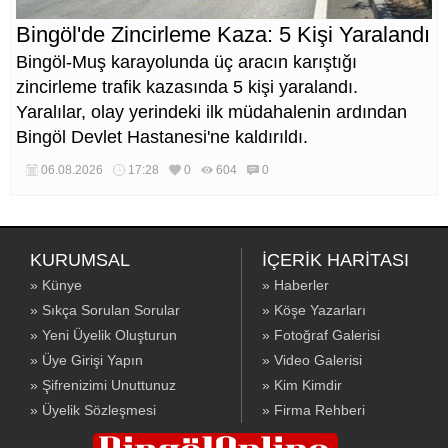
Bingöl'de Zincirleme Kaza: 5 Kişi Yaralandı
Bingöl-Muş karayolunda üç aracın karıştığı
zincirleme trafik kazasında 5 kişi yaralandı.
Yaralılar, olay yerindeki ilk müdahalenin ardından
Bingöl Devlet Hastanesi'ne kaldırıldı.
06.08.2026
17:28
0
604
0
KURUMSAL
İÇERİK HARİTASI
» Künye
» Haberler
» Sıkça Sorulan Sorular
» Köşe Yazarları
» Yeni Üyelik Oluşturun
» Fotoğraf Galerisi
» Üye Girişi Yapın
» Video Galerisi
» Şifrenizimi Unuttunuz
» Kim Kimdir
» Üyelik Sözleşmesi
» Firma Rehberi