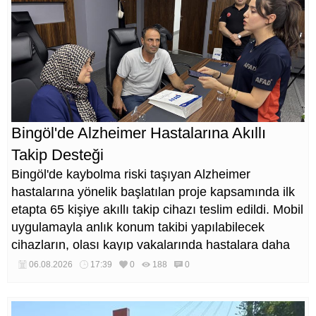
Bingöl'de Alzheimer Hastalarına Akıllı
Takip Desteği
Bingöl'de kaybolma riski taşıyan Alzheimer
hastalarına yönelik başlatılan proje kapsamında ilk
etapta 65 kişiye akıllı takip cihazı teslim edildi. Mobil
uygulamayla anlık konum takibi yapılabilecek
cihazların, olası kayıp vakalarında hastalara daha
kısa sürede ulaşılmasını sağlaması hedefleniyor.
06.08.2026
17:39
0
188
0