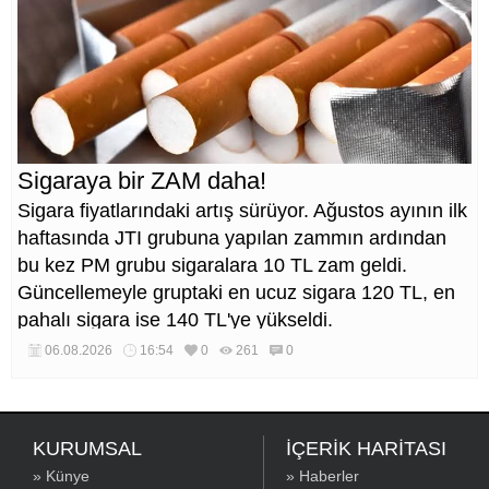
Sigaraya bir ZAM daha!
Sigara fiyatlarındaki artış sürüyor. Ağustos ayının ilk
haftasında JTI grubuna yapılan zammın ardından
bu kez PM grubu sigaralara 10 TL zam geldi.
Güncellemeyle gruptaki en ucuz sigara 120 TL, en
pahalı sigara ise 140 TL'ye yükseldi.
06.08.2026
16:54
0
261
0
KURUMSAL
İÇERİK HARİTASI
» Künye
» Haberler