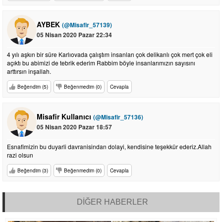
AYBEK
(@Misafir_57139)
05 Nisan 2020 Pazar 22:34
4 yılı aşkın bir süre Karlıovada çalıştım insanları çok delikanlı çok mert çok eli
açıktı bu abimizi de tebrik ederim Rabbim böyle insanlarımızın sayısını
arttırsın inşallah.
Beğendim (5)
Beğenmedim (0)
Cevapla
Misafir Kullanıcı
(@Misafir_57136)
05 Nisan 2020 Pazar 18:57
Esnafimizin bu duyarli davranisindan dolayi, kendisine teşekkür ederiz.Allah
razi olsun
Beğendim (3)
Beğenmedim (0)
Cevapla
DİĞER HABERLER