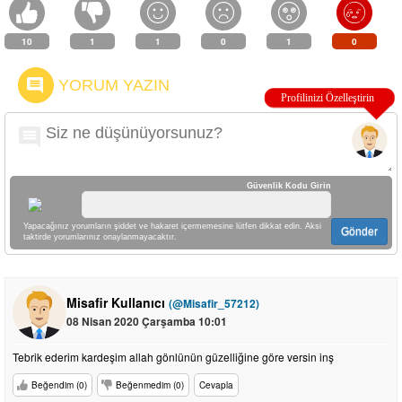
10
1
1
0
1
0
YORUM YAZIN
Güvenlik Kodu Girin
Yapacağınız yorumların şiddet ve hakaret içermemesine lütfen dikkat edin. Aksi
Gönder
taktirde yorumlarınız onaylanmayacaktır.
Misafir Kullanıcı
(@Misafir_57212)
08 Nisan 2020 Çarşamba 10:01
Tebrik ederim kardeşim allah gönlünün güzelliğine göre versin inş
Beğendim (0)
Beğenmedim (0)
Cevapla