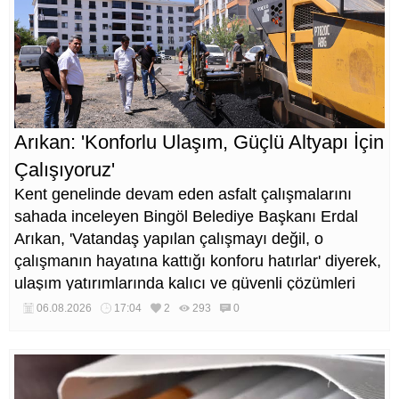
Arıkan: 'Konforlu Ulaşım, Güçlü Altyapı İçin
Çalışıyoruz'
Kent genelinde devam eden asfalt çalışmalarını
sahada inceleyen Bingöl Belediye Başkanı Erdal
Arıkan, 'Vatandaş yapılan çalışmayı değil, o
çalışmanın hayatına kattığı konforu hatırlar' diyerek,
ulaşım yatırımlarında kalıcı ve güvenli çözümleri
öncelediklerini söyledi. Arıkan, bu sezon yaklaşık 40
06.08.2026
17:04
2
293
0
bin ton asfalt serimi gerçekleştirileceğini belirtti.