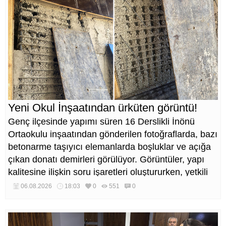
Yeni Okul İnşaatından ürküten görüntü!
Genç ilçesinde yapımı süren 16 Derslikli İnönü
Ortaokulu inşaatından gönderilen fotoğraflarda, bazı
betonarme taşıyıcı elemanlarda boşluklar ve açığa
çıkan donatı demirleri görülüyor. Görüntüler, yapı
kalitesine ilişkin soru işaretleri oluştururken, yetkili
kurumların teknik inceleme yapması çağrısı yapıldı.
06.08.2026
18:03
0
551
0