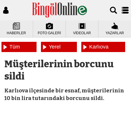
HABERLER
FOTO GALERİ
VİDEOLAR
YAZARLAR
Tüm
Yerel
Karlıova
Haberler
Haberler
Haberleri
Müşterilerinin borcunu
sildi
Karlıova ilçesinde bir esnaf, müşterilerinin
10 bin lira tutarındaki borcunu sildi.