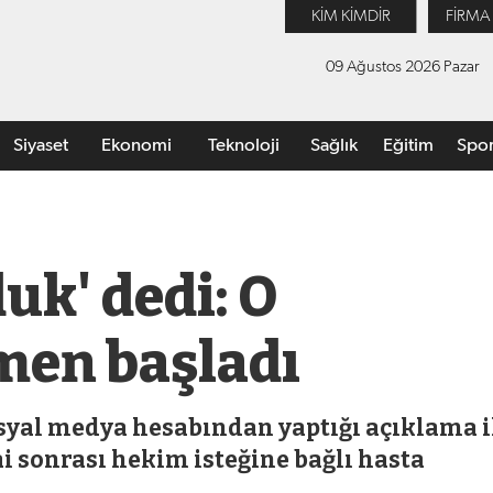
KİM KİMDİR
FİRMA
09 Ağustos 2026 Pazar
Siyaset
Ekonomi
Teknoloji
Sağlık
Eğitim
Spo
uk' dedi: O
men başladı
osyal medya hesabından yaptığı açıklama i
 sonrası hekim isteğine bağlı hasta