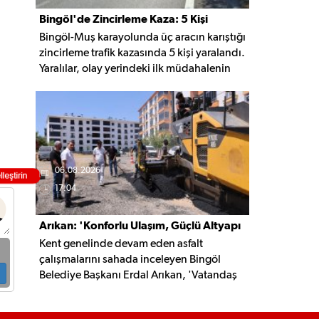
Bingöl'de Zincirleme Kaza: 5 Kişi
Bingöl-Muş karayolunda üç aracın karıştığı
Yaralandı
zincirleme trafik kazasında 5 kişi yaralandı.
Yaralılar, olay yerindeki ilk müdahalenin
ardından Bingöl Devlet Hastanesi'ne
kaldırıldı.
06.08.2026
17:04
Arıkan: 'Konforlu Ulaşım, Güçlü Altyapı
Kent genelinde devam eden asfalt
İçin Çalışıyoruz'
çalışmalarını sahada inceleyen Bingöl
Belediye Başkanı Erdal Arıkan, 'Vatandaş
yapılan çalışmayı değil, o çalışmanın
hayatına kattığı konforu hatırlar' diyerek,