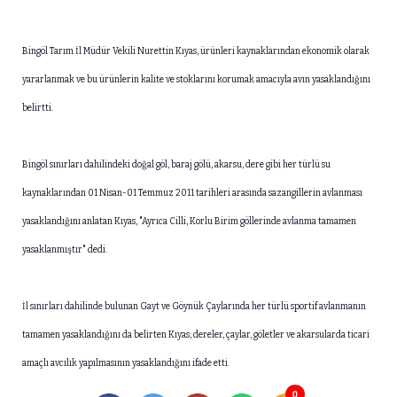
Bingöl Tarım İl Müdür Vekili Nurettin Kıyas, ürünleri kaynaklarından ekonomik olarak
yararlanmak ve bu ürünlerin kalite ve stoklarını korumak amacıyla avın yasaklandığını
belirtti.
Bingöl sınırları dahilindeki doğal göl, baraj gölü, akarsu, dere gibi her türlü su
kaynaklarından 01 Nisan-01 Temmuz 2011 tarihleri arasında sazangillerin avlanması
yasaklandığını anlatan Kıyas, "Ayrıca Cilli, Korlu Birim göllerinde avlanma tamamen
yasaklanmıştır" dedi.
İl sınırları dahilinde bulunan Gayt ve Göynük Çaylarında her türlü sportif avlanmanın
tamamen yasaklandığını da belirten Kıyas; dereler, çaylar, göletler ve akarsularda ticari
amaçlı avcılık yapılmasının yasaklandığını ifade etti.
0