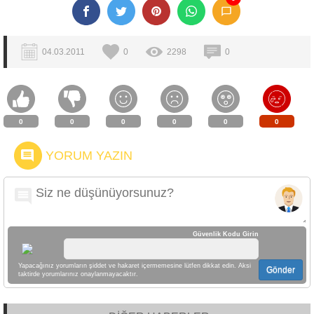
04.03.2011
0
2298
0
0
0
0
0
0
0
YORUM YAZIN
Güvenlik Kodu Girin
Yapacağınız yorumların şiddet ve hakaret içermemesine lütfen dikkat edin. Aksi
Gönder
taktirde yorumlarınız onaylanmayacaktır.