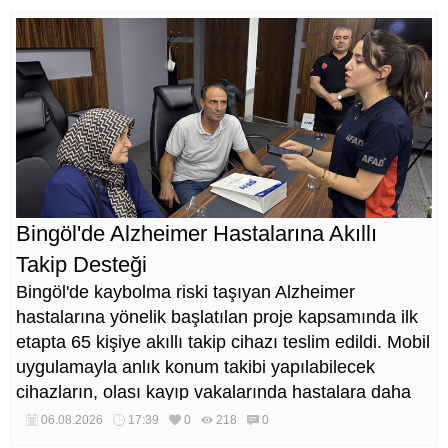
Bingöl'de Alzheimer Hastalarına Akıllı
Takip Desteği
Bingöl'de kaybolma riski taşıyan Alzheimer
hastalarına yönelik başlatılan proje kapsamında ilk
etapta 65 kişiye akıllı takip cihazı teslim edildi. Mobil
uygulamayla anlık konum takibi yapılabilecek
cihazların, olası kayıp vakalarında hastalara daha
kısa sürede ulaşılmasını sağlaması hedefleniyor.
06.08.2026
17:39
0
218
0