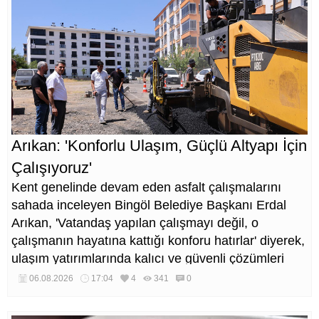
Arıkan: 'Konforlu Ulaşım, Güçlü Altyapı İçin
Çalışıyoruz'
Kent genelinde devam eden asfalt çalışmalarını
sahada inceleyen Bingöl Belediye Başkanı Erdal
Arıkan, 'Vatandaş yapılan çalışmayı değil, o
çalışmanın hayatına kattığı konforu hatırlar' diyerek,
ulaşım yatırımlarında kalıcı ve güvenli çözümleri
öncelediklerini söyledi. Arıkan, bu sezon yaklaşık 40
06.08.2026
17:04
4
341
0
bin ton asfalt serimi gerçekleştirileceğini belirtti.