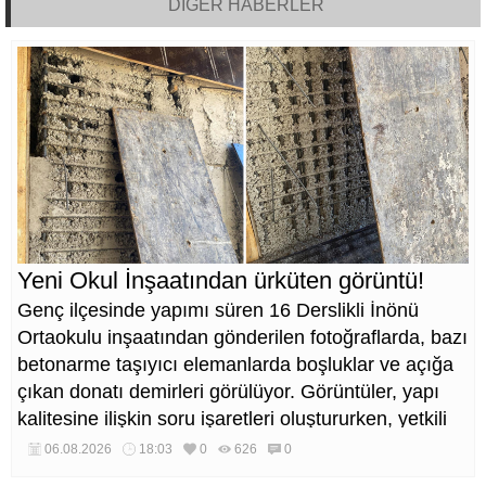
DİĞER HABERLER
Yeni Okul İnşaatından ürküten görüntü!
Genç ilçesinde yapımı süren 16 Derslikli İnönü
Ortaokulu inşaatından gönderilen fotoğraflarda, bazı
betonarme taşıyıcı elemanlarda boşluklar ve açığa
çıkan donatı demirleri görülüyor. Görüntüler, yapı
kalitesine ilişkin soru işaretleri oluştururken, yetkili
kurumların teknik inceleme yapması çağrısı yapıldı.
06.08.2026
18:03
0
626
0