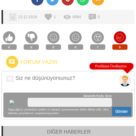
23.12.2019
1
8564
0
0
0
0
0
1
0
YORUM YAZIN
Güvenlik Kodu Girin
Yapacağınız yorumların şiddet ve hakaret içermemesine lütfen dikkat edin. Aksi
Gönder
taktirde yorumlarınız onaylanmayacaktır.
DİĞER HABERLER