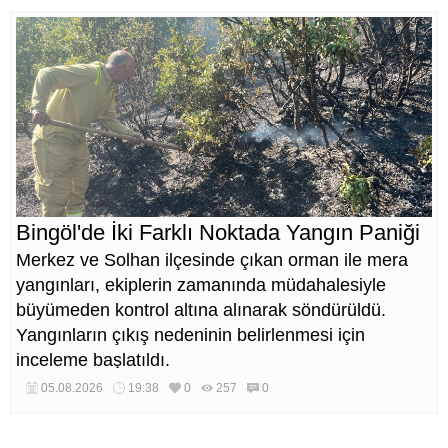
Bingöl'de İki Farklı Noktada Yangın Paniği
Merkez ve Solhan ilçesinde çıkan orman ile mera
yangınları, ekiplerin zamanında müdahalesiyle
büyümeden kontrol altına alınarak söndürüldü.
Yangınların çıkış nedeninin belirlenmesi için
inceleme başlatıldı.
05.08.2026
19:38
0
257
0