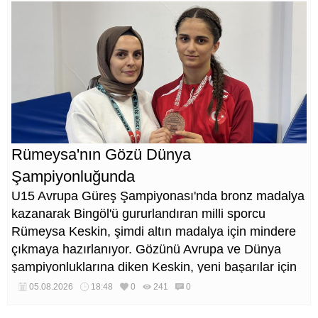
Rümeysa'nın Gözü Dünya
Şampiyonluğunda
U15 Avrupa Güreş Şampiyonası'nda bronz madalya
kazanarak Bingöl'ü gururlandıran milli sporcu
Rümeysa Keskin, şimdi altın madalya için mindere
çıkmaya hazırlanıyor. Gözünü Avrupa ve Dünya
şampiyonluklarına diken Keskin, yeni başarılar için
çalışmalarını sürdürüyor.
05.08.2026
18:48
0
241
0