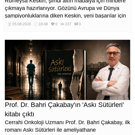
Rümeysa Keskin, şimdi altın madalya için mindere
çıkmaya hazırlanıyor. Gözünü Avrupa ve Dünya
şampiyonluklarına diken Keskin, yeni başarılar için
çalışmalarını sürdürüyor.
05.08.2026
18:48
0
237
0
Prof. Dr. Bahri Çakabay'ın 'Askı Sütürleri'
kitabı çıktı
Cerrahi Onkoloji Uzmanı Prof. Dr. Bahri Çakabay, ilk
romanı Askı Sütürleri ile ameliyathane