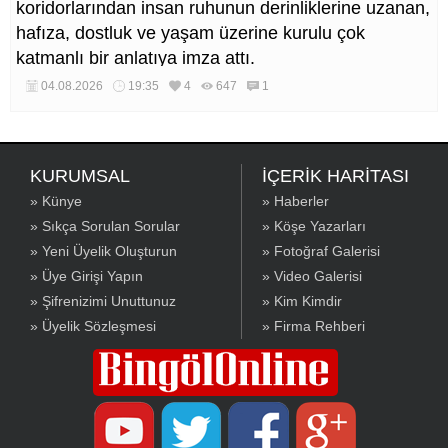
koridorlarından insan ruhunun derinliklerine uzanan,
hafıza, dostluk ve yaşam üzerine kurulu çok
katmanlı bir anlatıya imza attı.
04.08.2026
19:35
4
647
1
KURUMSAL
İÇERİK HARİTASI
» Künye
» Haberler
» Sıkça Sorulan Sorular
» Köşe Yazarları
» Yeni Üyelik Oluşturun
» Fotoğraf Galerisi
» Üye Girişi Yapın
» Video Galerisi
» Şifrenizimi Unuttunuz
» Kim Kimdir
» Üyelik Sözleşmesi
» Firma Rehberi