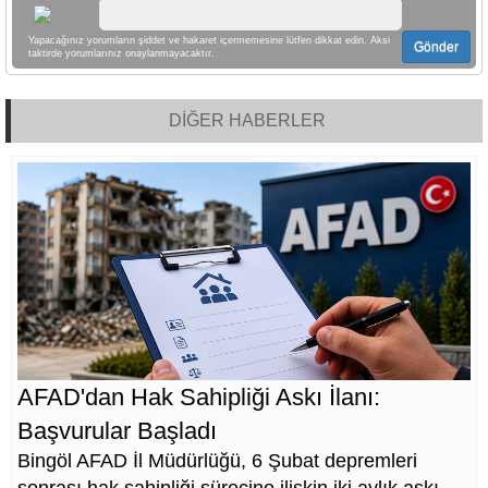
Yapacağınız yorumların şiddet ve hakaret içermemesine lütfen dikkat edin. Aksi
Gönder
taktirde yorumlarınız onaylanmayacaktır.
DİĞER HABERLER
AFAD'dan Hak Sahipliği Askı İlanı:
Başvurular Başladı
Bingöl AFAD İl Müdürlüğü, 6 Şubat depremleri
sonrası hak sahipliği sürecine ilişkin iki aylık askı