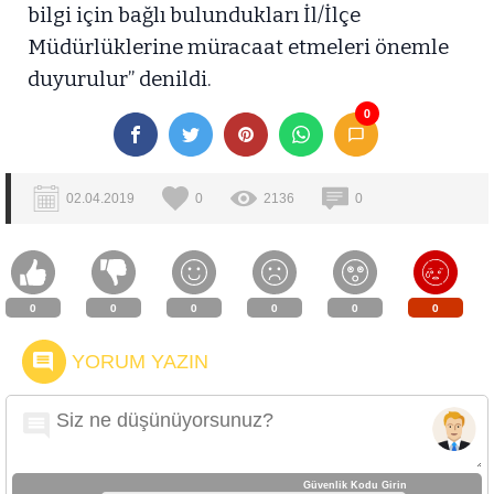
bilgi için bağlı bulundukları İl/İlçe
Müdürlüklerine müracaat etmeleri önemle
duyurulur” denildi.
0
02.04.2019
0
2136
0
0
0
0
0
0
0
YORUM YAZIN
Güvenlik Kodu Girin