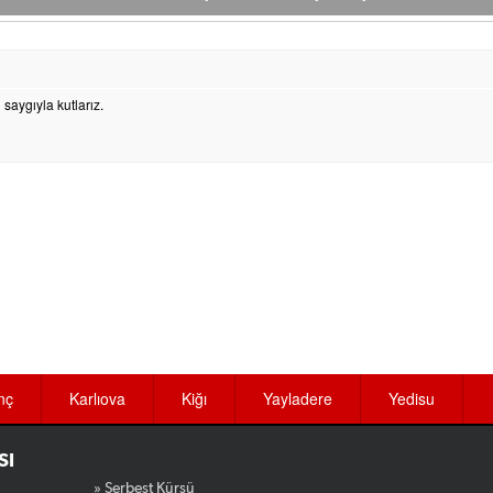
saygıyla kutlarız.
nç
Karlıova
Kiğı
Yayladere
Yedisu
SI
» Serbest Kürsü