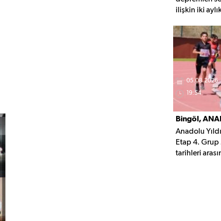
ilişkin iki ayl
Belirlenen şar
Ekim 2026'ya 
başvuruda bu
05.08.2026
19:54
Bingöl, ANA
Anadolu Yıldı
Yarışmaların
Etap 4. Grup
tarihleri ara
Organizasyon
madalya müca