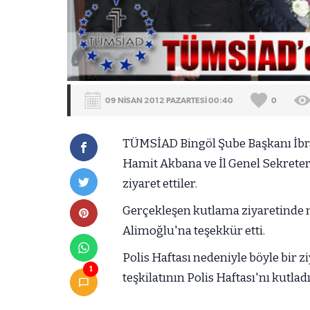
09 NİSAN 2012 PAZARTESİ 00:40
0
TÜMSİAD Bingöl Şube Başkanı İbra
Hamit Akbana ve İl Genel Sekrete
ziyaret ettiler.
Gerçekleşen kutlama ziyaretinde 
Alimoğlu'na teşekkür etti.
Polis Haftası nedeniyle böyle bir 
1
teşkilatının Polis Haftası'nı kutladı