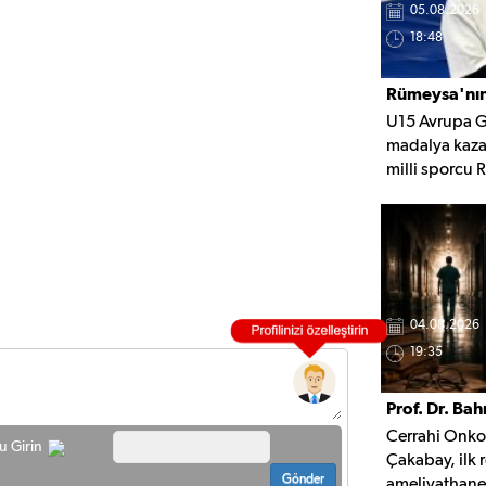
05.08.2026
18:48
Rümeysa'nı
U15 Avrupa G
Şampiyonlu
madalya kaza
milli sporcu 
madalya için 
Gözünü Avru
şampiyonlukla
başarılar için
04.08.2026
19:35
Prof. Dr. Bah
Cerrahi Onkol
Sütürleri' kit
u Girin
Çakabay, ilk r
Gönder
ameliyathane