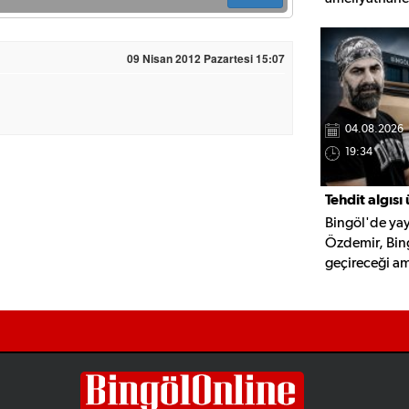
ruhunun derin
dostluk ve ya
09 Nisan 2012 Pazartesi 15:07
katmanlı bir a
04.08.2026
19:34
Tehdit algısı
Bingöl'de yay
vazgeçti, şi
Özdemir, Bin
geçireceği am
diyalog neden
vazgeçtiğini b
Müdürlüğü'ne