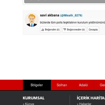
savi akbana
(@Misafir_8279)
bizlerde tüm polis teşkilatının kurulum yıldönümünü 
Beğendim (0)
Beğenmedim (0)
Cevapla
Bölgeler
Solhan
Adaklı
Ge
KURUMSAL
İÇERİK HARİTA
» Künye
» Haberler