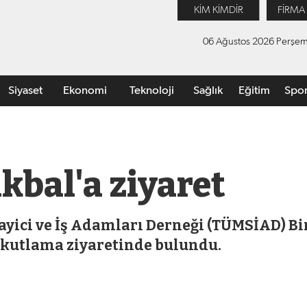
KİM KİMDİR
FİRMA
06 Ağustos 2026 Perşe
Siyaset
Ekonomi
Teknoloji
Sağlık
Eğitim
Spo
kbal'a ziyaret
yici ve İş Adamları Derneği (TÜMSİAD) Bin
kutlama ziyaretinde bulundu.