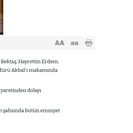
AA
aa
Bektaş, Hayrettin Erdem,
Müdürü Akbal'ı makamında
yaretinden dolayı
'ın şahsında bütün emniyet