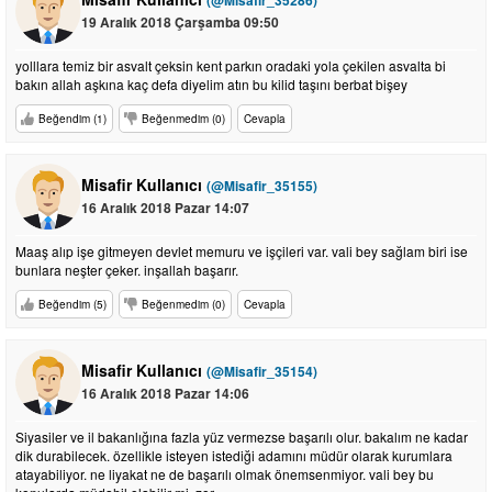
19 Aralık 2018 Çarşamba 09:50
yolllara temiz bir asvalt çeksin kent parkın oradaki yola çekilen asvalta bi
bakın allah aşkına kaç defa diyelim atın bu kilid taşını berbat bişey
Beğendim (1)
Beğenmedim (0)
Cevapla
Misafir Kullanıcı
(@Misafir_35155)
16 Aralık 2018 Pazar 14:07
Maaş alıp işe gitmeyen devlet memuru ve işçileri var. vali bey sağlam biri ise
bunlara neşter çeker. inşallah başarır.
Beğendim (5)
Beğenmedim (0)
Cevapla
Misafir Kullanıcı
(@Misafir_35154)
16 Aralık 2018 Pazar 14:06
Siyasiler ve il bakanlığına fazla yüz vermezse başarılı olur. bakalım ne kadar
dik durabilecek. özellikle isteyen istediği adamını müdür olarak kurumlara
atayabiliyor. ne liyakat ne de başarılı olmak önemsenmiyor. vali bey bu