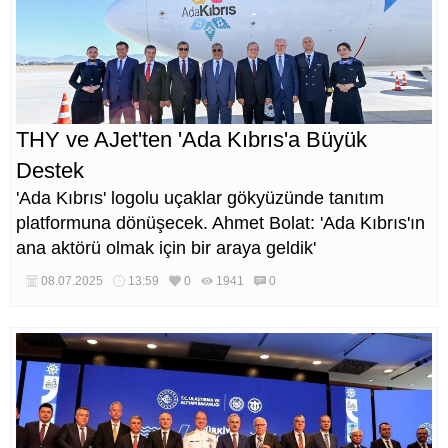
THY ve AJet'ten 'Ada Kıbrıs'a Büyük
Destek
'Ada Kıbrıs' logolu uçaklar gökyüzünde tanıtım
platformuna dönüşecek. Ahmet Bolat: 'Ada Kıbrıs'ın
ana aktörü olmak için bir araya geldik'
08.07.2025
13:59
0
1941
0