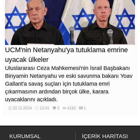
UCM'nin Netanyahu'ya tutuklama emrine
uyacak ülkeler
Uluslararası Ceza Mahkemesi'nin İsrail Başbakanı
Binyamin Netanyahu ve eski savunma bakanı Yoav
Gallant'a savaş suçları için tutuklama emri
çıkarmasının ardından birçok ülke, karara
uyacaklarını açıkladı.
22.11.2024
12:41
2
4182
1
KURUMSAL
İÇERİK HARİTASI