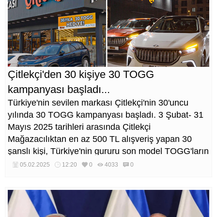
Çitlekçi'den 30 kişiye 30 TOGG
kampanyası başladı...
Türkiye'nin sevilen markası Çitlekçi'nin 30'uncu
yılında 30 TOGG kampanyası başladı. 3 Şubat- 31
Mayıs 2025 tarihleri arasında Çitlekçi
Mağazacılıktan en az 500 TL alışveriş yapan 30
şanslı kişi, Türkiye'nin gururu son model TOGG'ların
sahibi olma fırsatı yakalayacak.
05.02.2025
12:20
0
4033
0