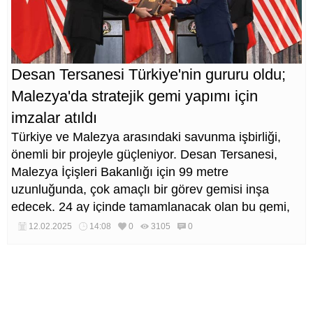
Desan Tersanesi Türkiye'nin gururu oldu;
Malezya'da stratejik gemi yapımı için
imzalar atıldı
Türkiye ve Malezya arasındaki savunma işbirliği,
önemli bir projeyle güçleniyor. Desan Tersanesi,
Malezya İçişleri Bakanlığı için 99 metre
uzunluğunda, çok amaçlı bir görev gemisi inşa
edecek. 24 ay içinde tamamlanacak olan bu gemi,
Malezya Sahil Güvenlik Komutanlığı (MMEA)
12.02.2025
14:08
0
3105
0
envanterindeki en büyük gemi olma özelliğini
taşıyacak.