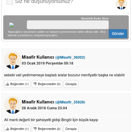
Güvenlik Kodu Girin
Yapacağınız yorumların şiddet ve hakaret içermemesine lütfen dikkat edin. Aksi
Gönder
taktirde yorumlarınız onaylanmayacaktır.
Misafir Kullanıcı
(@Misafir_36002)
03 Ocak 2019 Perşembe 09:18
sebebi vali yedirmemeye başladı aralar bozulur menfiyattır başka ne olabilir
Beğendim (1)
Beğenmedim (0)
Cevapla
Misafir Kullanıcı
(@Misafir_35828)
28 Aralık 2018 Cuma 23:04
Ali mantı değerli bir şahsiyetti gidişi Bingöl İçin büyük kayıp
Beğendim (1)
Beğenmedim (2)
Cevapla