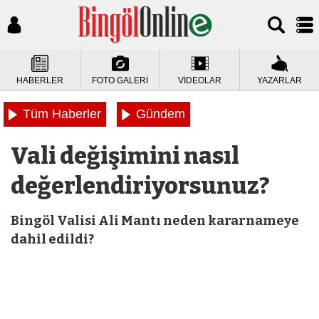
HABERLER
FOTO GALERİ
VİDEOLAR
YAZARLAR
Tüm Haberler
Gündem
Vali değişimini nasıl
değerlendiriyorsunuz?
Bingöl Valisi Ali Mantı neden kararnameye
dahil edildi?