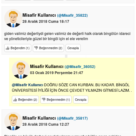
Misafir Kullanıcı
(@Misafir_35822)
28 Aralık 2018 Cuma 18:17
giden valimiz değerliydi gelen valimiz de değerli halk olarak bingölün idareci
ve yöneticileriyle güzel bir bingöl için el ele verelim
Beğendim (1)
Beğenmedim (2)
Cevapla
Misafir Kullanıcı
(@Misafir_36052)
03 Ocak 2019 Perşembe 21:47
@Misafir Kullanıcı
DOĞRU SÖZE CAN KURBAN. BU KADAR. BİNGÖL
ÜNİVERSİTESİ İYİLİĞİ İÇİN ÖNCE ÇEVDET YILMAZIN GİTMESİ LAZIM. .
Beğendim (2)
Beğenmedim (1)
Cevapla
Misafir Kullanıcı
(@Misafir_35817)
28 Aralık 2018 Cuma 12:27