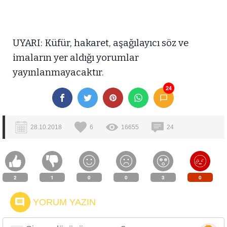
UYARI: Küfür, hakaret, aşağılayıcı söz ve
imaların yer aldığı yorumlar
yayınlanmayacaktır.
24
28.10.2018
6
16655
24
2
1
0
0
3
0
YORUM YAZIN