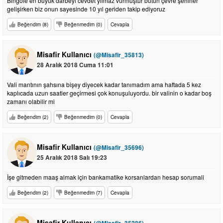
Bingöle en büyük darbeyi cevdet yılmaz vurmuştur bütün çevre şehirler
gelişirken biz onun sayesinde 10 yıl geriden takip ediyoruz
Beğendim (8)
Beğenmedim (0)
Cevapla
Misafir Kullanıcı
(@Misafir_35813)
28 Aralık 2018 Cuma 11:01
Vali mantının şahsına bişey diyecek kadar tanımadım ama haftada 5 kez
kaplıcada uzun saatler geçirmesi çok konuşuluyordu. bir valinin o kadar boş
zamanı olabilir mi
Beğendim (2)
Beğenmedim (0)
Cevapla
Misafir Kullanıcı
(@Misafir_35696)
25 Aralık 2018 Salı 19:23
İşe gitmeden maaş almak için bankamatike korsanlardan hesap sorumali
Beğendim (2)
Beğenmedim (7)
Cevapla
Misafir Kullanıcı
(@Misafir_35286)