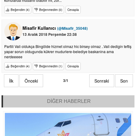
konularda müdahil olabilir mi, zor...
Beğendim (4)
Beğenmedim (0)
Cevapla
Misafir Kullanıcı
(@Misafir_35048)
13 Aralık 2018 Perşembe 22:38
Partili Vali oldukça Bingölde hizmet olmaz hic birsey olmaz ..Vali dedigin teftiş
yapar sorun oldugunda kükrer mudurlere-belediye baskanina ama
nerdeeeee
Beğendim (4)
Beğenmedim (1)
Cevapla
İlk
Önceki
3/1
Sonraki
Son
DİĞER HABERLER