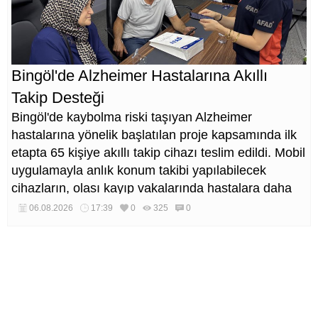
Bingöl'de Alzheimer Hastalarına Akıllı
Takip Desteği
Bingöl'de kaybolma riski taşıyan Alzheimer
hastalarına yönelik başlatılan proje kapsamında ilk
etapta 65 kişiye akıllı takip cihazı teslim edildi. Mobil
uygulamayla anlık konum takibi yapılabilecek
cihazların, olası kayıp vakalarında hastalara daha
kısa sürede ulaşılmasını sağlaması hedefleniyor.
06.08.2026
17:39
0
325
0