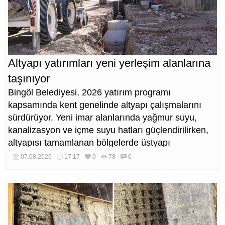
Altyapı yatırımları yeni yerleşim alanlarına
taşınıyor
Bingöl Belediyesi, 2026 yatırım programı
kapsamında kent genelinde altyapı çalışmalarını
sürdürüyor. Yeni imar alanlarında yağmur suyu,
kanalizasyon ve içme suyu hatları güçlendirilirken,
altyapısı tamamlanan bölgelerde üstyapı
düzenlemeleri de eş zamanlı yürütülüyor.
07.08.2026
17:17
0
78
0