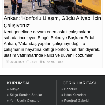
Arıkan: 'Konforlu Ulaşım, Güçlü Altyapı İçin
Çalışıyoruz'
Kent genelinde devam eden asfalt çalışmalarını
sahada inceleyen Bingöl Belediye Başkanı Erdal
Arıkan, 'Vatandaş yapılan çalışmayı değil, o
çalışmanın hayatına kattığı konforu hatırlar' diyerek,
ulaşım yatırımlarında kalıcı ve güvenli çözümleri
öncelediklerini söyledi. Arıkan, bu sezon yaklaşık 40
06.08.2026
17:04
5
503
2
bin ton asfalt serimi gerçekleştirileceğini belirtti.
KURUMSAL
İÇERİK HARİTASI
» Künye
» Haberler
» Sıkça Sorulan Sorular
» Köşe Yazarları
» Yeni Üyelik Oluşturun
» Fotoğraf Galerisi