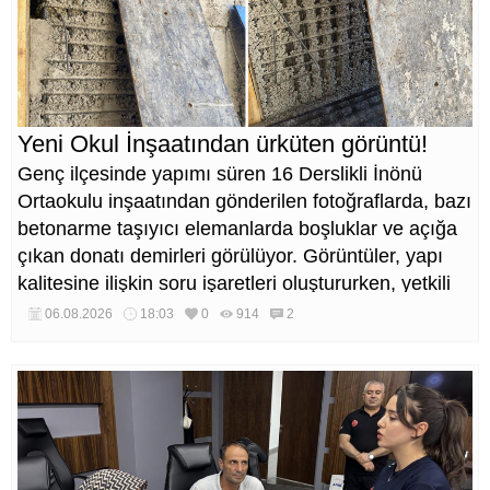
Yeni Okul İnşaatından ürküten görüntü!
Genç ilçesinde yapımı süren 16 Derslikli İnönü
Ortaokulu inşaatından gönderilen fotoğraflarda, bazı
betonarme taşıyıcı elemanlarda boşluklar ve açığa
çıkan donatı demirleri görülüyor. Görüntüler, yapı
kalitesine ilişkin soru işaretleri oluştururken, yetkili
kurumların teknik inceleme yapması çağrısı yapıldı.
06.08.2026
18:03
0
914
2