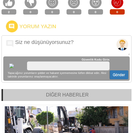
2
0
0
0
0
0
YORUM YAZIN
Güvenlik Kodu Girin
Yapacağınız yorumların şiddet ve hakaret içermemesine lütfen dikkat edin. Aksi
Gönder
taktirde yorumlarınız onaylanmayacaktır.
DİĞER HABERLER