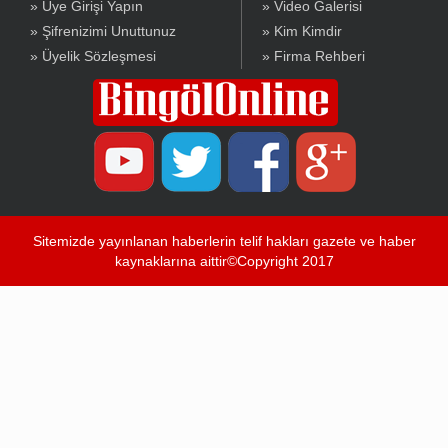
» Üye Girişi Yapın
» Video Galerisi
» Şifrenizimi Unuttunuz
» Kim Kimdir
» Üyelik Sözleşmesi
» Firma Rehberi
Sitemizde yayınlanan haberlerin telif hakları gazete ve haber
kaynaklarına aittir©Copyright 2017