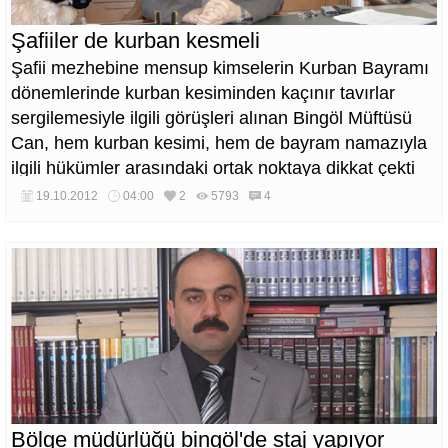
Şafiiler de kurban kesmeli
Şafii mezhebine mensup kimselerin Kurban Bayramı
dönemlerinde kurban kesiminden kaçınır tavırlar
sergilemesiyle ilgili görüşleri alınan Bingöl Müftüsü
Can, hem kurban kesimi, hem de bayram namazıyla
ilgili hükümler arasındaki ortak noktaya dikkat çekti
ve şu mesajı verdi:
19.10.2012
04:00
2
5793
4
Bölge müdürlüğü bingöl'de staj yapıyor