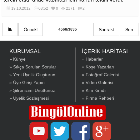
19.10.2012
03:52
0
2171
2
İlk
Önceki
4568/3835
Sonraki
Son
KURUMSAL
İÇERİK HARİTASI
» Künye
» Haberler
» Sıkça Sorulan Sorular
» Köşe Yazarları
» Yeni Üyelik Oluşturun
» Fotoğraf Galerisi
» Üye Girişi Yapın
» Video Galerisi
» Şifrenizimi Unuttunuz
» Kim Kimdir
» Üyelik Sözleşmesi
» Firma Rehberi