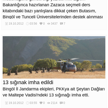
Bakanlığınca hazırlanan Zazaca seçmeli ders
kitabındaki bazı yanlışlara dikkat çeken Butasım,
Bingöl ve Tunceli Üniversitelerinden destek alınması
önerisini de paylaştı.
19.10.2012
03:56
0
3437
7
13 sığınak imha edildi
Bingöl İl Jandarma ekipleri, PKKya ait Şeytan Dağları
ve Maltepe Vadisi'ndeki 13 sığınağı imha etti.
19.10.2012
03:55
0
2114
0