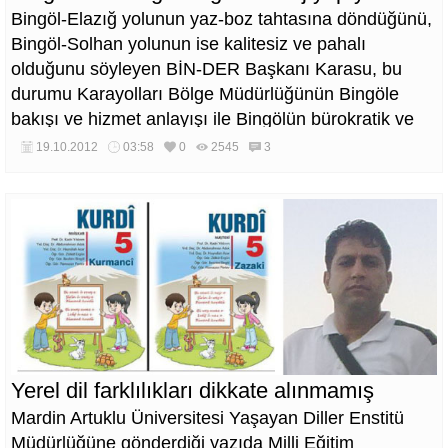
Bingöl-Elazığ yolunun yaz-boz tahtasına döndüğünü,
Bingöl-Solhan yolunun ise kalitesiz ve pahalı
olduğunu söyleyen BİN-DER Başkanı Karasu, bu
durumu Karayolları Bölge Müdürlüğünün Bingöle
bakışı ve hizmet anlayışı ile Bingölün bürokratik ve
siyasi yapısı sözleriyle özetledi.
19.10.2012
03:58
0
2545
3
Yerel dil farklılıkları dikkate alınmamış
Mardin Artuklu Üniversitesi Yaşayan Diller Enstitü
Müdürlüğüne gönderdiği yazıda Milli Eğitim