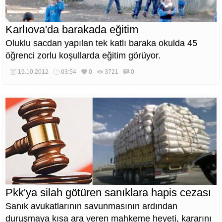
Karlıova'da barakada eğitim
Oluklu sacdan yapılan tek katlı baraka okulda 45
öğrenci zorlu koşullarda eğitim görüyor.
19.10.2012
03:54
0
3721
0
Pkk'ya silah götüren sanıklara hapis cezası
Sanık avukatlarının savunmasının ardından
duruşmaya kısa ara veren mahkeme heyeti, kararını