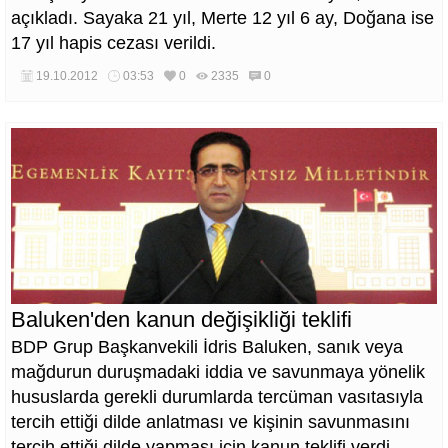
açıkladı. Sayaka 21 yıl, Merte 12 yıl 6 ay, Doğana ise
17 yıl hapis cezası verildi.
19.10.2012
03:53
0
2335
0
Baluken'den kanun değişikliği teklifi
BDP Grup Başkanvekili İdris Baluken, sanık veya
mağdurun duruşmadaki iddia ve savunmaya yönelik
hususlarda gerekli durumlarda tercüman vasıtasıyla
tercih ettiği dilde anlatması ve kişinin savunmasını
tercih ettiği dilde yapması için kanun teklifi verdi.