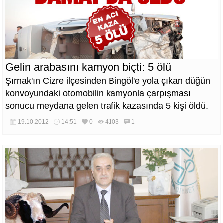
Gelin arabasını kamyon biçti: 5 ölü
Şırnak'ın Cizre ilçesinden Bingöl'e yola çıkan düğün
konvoyundaki otomobilin kamyonla çarpışması
sonucu meydana gelen trafik kazasında 5 kişi öldü.
19.10.2012
14:51
0
4103
1