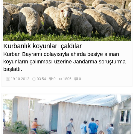
Kurbanlık koyunları çaldılar
Kurban Bayramı dolayısıyla ahırda besiye alınan
koyunların çalınması üzerine Jandarma soruşturma
başlattı.
19.10.2012
03:54
0
1805
0