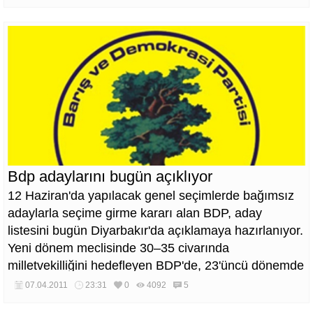
Bdp adaylarını bugün açıklıyor
12 Haziran'da yapılacak genel seçimlerde bağımsız
adaylarla seçime girme kararı alan BDP, aday
listesini bugün Diyarbakır'da açıklamaya hazırlanıyor.
Yeni dönem meclisinde 30–35 civarında
milletvekilliğini hedefleyen BDP'de, 23'üncü dönemde
yer alan 9 milletvekili bu kez aday gösterilmeyecek.
07.04.2011
23:31
0
4092
5