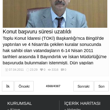
Konut başvuru süresi uzatıldı
Toplu Konut İdaresi (TOKİ) Başkanlığı'nca Bingöl'de
yaptırılan ve 4 Nisan'da çekilen kuralar sonucunda
hak sahibi olan vatandaşların 6-14 Nisan 2011
tarihleri arasında İl Bayındırlık ve İskan Müdürlüğü'ne
başvuruda bulunmaları istenmişti. Dün yapılan
açıklamada başvuru süresinin 18 Nisan'a kadar
07.04.2011
23:29
0
3316
0
uzatıldığı bildirildi.
İlk
Önceki
4568/4387
Sonraki
Son
KURUMSAL
İÇERİK HARİTASI
» Künye
» Haberler