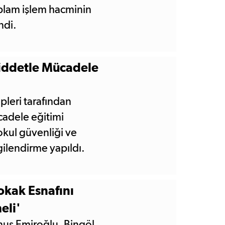
toplam işlem hacminin
ndi.
Şiddetle Mücadele
pleri tarafından
cadele eğitimi
okul güvenliği ve
gilendirme yapıldı.
kak Esnafını
eli'