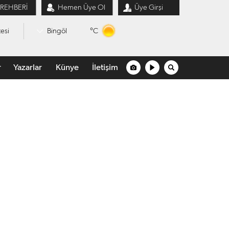
 REHBERİ
Hemen Üye Ol
Üye Girşi
°C
esi
Bingöl
r
Yazarlar
Künye
İletişim