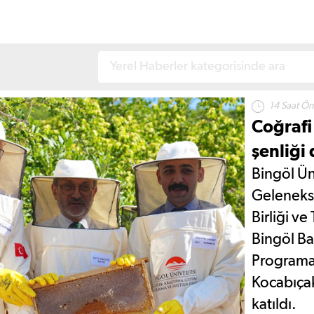
14 Saat Ö
Coğrafi 
şenliği
Bingöl Ün
Gelenekse
Birliği ve
Bingöl Bal
Programa
Kocabıçak
katıldı.