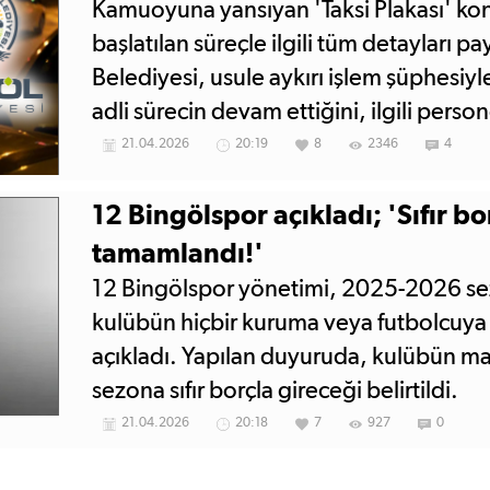
Kamuoyuna yansıyan 'Taksi Plakası' ko
başlatılan süreçle ilgili tüm detayları p
Belediyesi, usule aykırı işlem şüphesiyle
adli sürecin devam ettiğini, ilgili pers
alındığını bildirdi.
21.04.2026
20:19
8
2346
4
12 Bingölspor açıkladı; 'Sıfır b
tamamlandı!'
12 Bingölspor yönetimi, 2025-2026 sez
kulübün hiçbir kuruma veya futbolcuya
açıkladı. Yapılan duyuruda, kulübün mali
sezona sıfır borçla gireceği belirtildi.
21.04.2026
20:18
7
927
0