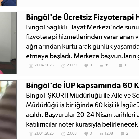
Bingöl'de Ücretsiz Fizyoterapi 
Bingöl Sağlıklı Hayat Merkezi'nde sunu
fizyoterapi hizmetlerinden yararlanan v
ağrılarından kurtularak günlük yaşamda
etmeye başladı. Merkeze başvuruların 
buçuk kat arttığı bildirildi.
21.04.2026
20:09
0
851
0
Bingöl'de İUP kapsamında 60 Ki
Bingöl İŞKUR İl Müdürlüğü ile Aile ve So
Müdürlüğü iş birliğinde 60 kişilik İşg
açıldı. Başvurular 20-24 Nisan tarihleri 
katılımcılar noter kurasıyla belirlenecek
21.04.2026
20:08
0
1208
2