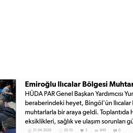
Emiroğlu Ilıcalar Bölgesi Muhtar
HÜDA PAR Genel Başkan Yardımcısı Yu
beraberindeki heyet, Bingöl'ün Ilıcala
muhtarlarla bir araya geldi. Toplantıda 
eksiklikleri, sağlık ve ulaşım sorunları 
21.04.2026
20:10
3
849
0