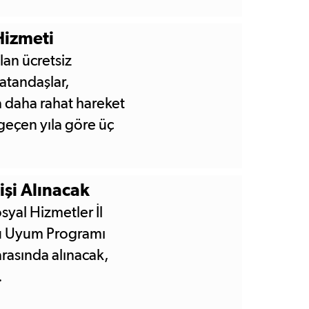
Hizmeti
lan ücretsiz
atandaşlar,
 daha rahat hareket
geçen yıla göre üç
şi Alınacak
syal Hizmetler İl
ücü Uyum Programı
arasında alınacak,
.