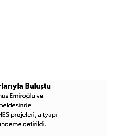
larıyla Buluştu
nus Emiroğlu ve
r beldesinde
HES projeleri, altyapı
gündeme getirildi.