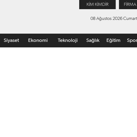
KİM KİMDİR
FİRMA
08 Ağustos 2026 Cumart
Siyaset
Ekonomi
Teknoloji
Sağlık
Eğitim
Spo