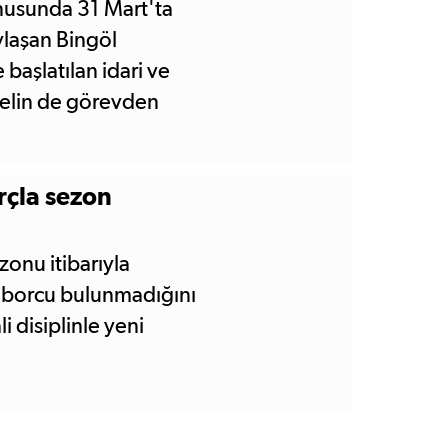
nusunda 31 Mart'ta
aylaşan Bingöl
 başlatılan idari ve
onelin de görevden
orçla sezon
onu itibarıyla
 borcu bulunmadığını
 disiplinle yeni