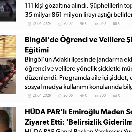
111 kişi gözaltına alındı. Şüphelilerin 
35 milyar 861 milyon lirayı aştığı belirle
21.04.2026
20:07
0
640
0
Bingöl'de Öğrenci ve Velilere 
Eğitimi
Bingöl'ün Adaklı ilçesinde jandarma eki
öğrenci ve velilere yönelik şiddetle mü
düzenlendi. Programda aile içi şiddet, 
sosyal medya kullanımı konularında bil
21.04.2026
20:06
0
800
0
HÜDA PAR'lı Emiroğlu Maden So
Ziyaret Etti: 'Belirsizlik Giderilm