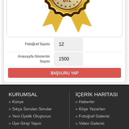
12
Fotoğraf Sayısı
Anasayfa Gösterim
1500
Sayısı
BAŞVURU YAP
KURUMSAL
İÇERİK HARİTASI
» Künye
» Haberler
» Sıkça Sorulan Sorular
» Köşe Yazarları
» Yeni Üyelik Oluşturun
» Fotoğraf Galerisi
» Üye Girişi Yapın
» Video Galerisi