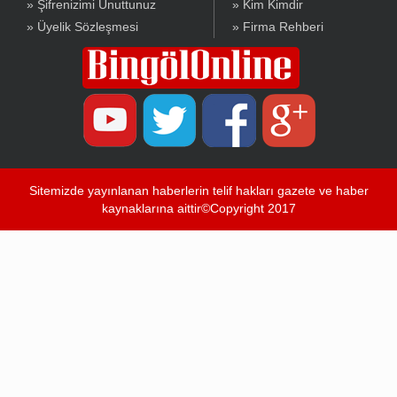
» Şifrenizimi Unuttunuz
» Kim Kimdir
» Üyelik Sözleşmesi
» Firma Rehberi
Sitemizde yayınlanan haberlerin telif hakları gazete ve haber
kaynaklarına aittir©Copyright 2017