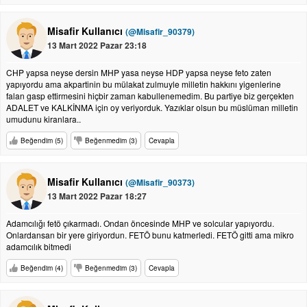
Misafir Kullanıcı
(@Misafir_90379)
13 Mart 2022 Pazar 23:18
CHP yapsa neyse dersin MHP yasa neyse HDP yapsa neyse feto zaten
yapıyordu ama akpartinin bu mülakat zulmuyle milletin hakkını yigenlerine
falan gasp ettirmesini hiçbir zaman kabullenemedim. Bu partiye biz gerçekten
ADALET ve KALKİNMA için oy veriyorduk. Yazıklar olsun bu müslüman milletin
umudunu kiranlara..
Beğendim (5)
Beğenmedim (3)
Cevapla
Misafir Kullanıcı
(@Misafir_90373)
13 Mart 2022 Pazar 18:27
Adamcılığı fetö çıkarmadı. Ondan öncesinde MHP ve solcular yapıyordu.
Onlardansan bir yere giriyordun. FETÖ bunu katmerledi. FETÖ gitti ama mikro
adamcılık bitmedi
Beğendim (4)
Beğenmedim (3)
Cevapla