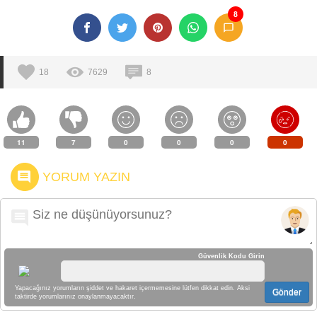
8
18
7629
8
11
7
0
0
0
0
YORUM YAZIN
Güvenlik Kodu Girin
Yapacağınız yorumların şiddet ve hakaret içermemesine lütfen dikkat edin. Aksi
Gönder
taktirde yorumlarınız onaylanmayacaktır.