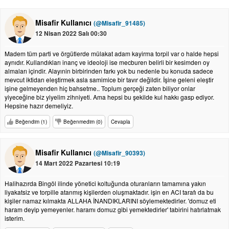
Misafir Kullanıcı
(@Misafir_91485)
12 Nisan 2022 Salı 00:30
Madem tüm parti ve örgütlerde mülakat adam kayirma torpil var o halde hepsi
aynıdır. Kullandıkları inanç ve ideoloji ise mecburen belirli bir kesimden oy
almaları içindir. Alayınin birbirinden farkı yok bu nedenle bu konuda sadece
mevcut iktidarı eleştirmek asla samimice bir tavır değildir. İşine geleni eleştir
işine gelmeyenden hiç bahsetme.. Toplum gerçeği zaten biliyor onlar
yiyeceğine biz yiyelim zihniyeti. Ama hepsi bu şekilde kul hakkı gasp ediyor.
Hepsine hazır demeliyiz.
Beğendim (1)
Beğenmedim (0)
Cevapla
Misafir Kullanıcı
(@Misafir_90393)
14 Mart 2022 Pazartesi 10:19
Halihazırda Bingöl ilinde yönetici koltuğunda oturanların tamamına yakın
liyakatsiz ve torpille atanmış kişilerden oluşmaktadır. işin en ACI tarafı da bu
kişiler namaz kılmakta ALLAHA İNANDIKLARINI söylemektedirler. 'domuz eti
haram deyip yemeyenler. haramı domuz gibi yemektedirler' tabirini hatırlatmak
isterim.