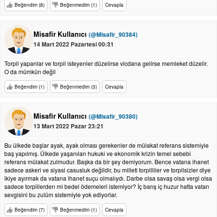
Beğendim (8)
Beğenmedim (1)
Cevapla
Misafir Kullanıcı
(@Misafir_90384)
14 Mart 2022 Pazartesi 00:31
Torpil yapanlar ve torpil isteyenler düzelirse vicdana gelirse memleket düzelir.
O da mümkün değil
Beğendim (1)
Beğenmedim (3)
Cevapla
Misafir Kullanıcı
(@Misafir_90380)
13 Mart 2022 Pazar 23:21
Bu ülkede başlar ayak, ayak olması gerekenler de mülakat referans sistemiyle
baş yapılmış. Ülkede yaşanılan hukuki ve ekonomik krizin temel sebebi
referans mülakat zulmudur. Başka da bir şey demiyorum. Bence vatana ihanet
sadece askeri ve siyasi casusluk değildir, bu milleti torpilliler ve torpilsizler diye
ikiye ayırmak da vatana ihanet suçu olmalıydı. Darbe olsa savaş olsa vergi olsa
sadece torpillerden mi bedel ödemeleri istemiyor? İç barış iç huzur hatta vatan
sevgisini bu zulüm sistemiyle yok ediyorlar.
Beğendim (7)
Beğenmedim (1)
Cevapla