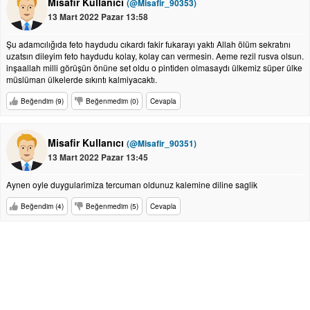
Misafir Kullanıcı
(@Misafir_90353)
13 Mart 2022 Pazar 13:58
Şu adamcılığıda feto haydudu cıkardı fakir fukarayı yaktı Allah ölüm sekratını
uzatsın dileyim feto haydudu kolay, kolay can vermesin. Aeme rezil rusva olsun.
inşaallah milli görüşün önüne set oldu o pintiden olmasaydı ülkemiz süper ülke
müslüman ülkelerde sıkıntı kalmiyacaktı.
Beğendim (9)
Beğenmedim (0)
Cevapla
Misafir Kullanıcı
(@Misafir_90351)
13 Mart 2022 Pazar 13:45
Aynen oyle duygularimiza tercuman oldunuz kalemine diline saglik
Beğendim (4)
Beğenmedim (5)
Cevapla