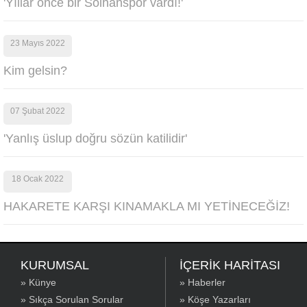
'Yıllar önce bir Solhanspor vardı!'
23 Mayıs 2022
Kim gelsin?
07 Şubat 2022
'Yanlış üslup doğru sözün katilidir'
18 Ocak 2022
HAKARETE KARŞI KINAMAKLA MI YETİNECEĞİZ!
KURUMSAL
İÇERİK HARİTASI
» Künye
» Haberler
» Sıkça Sorulan Sorular
» Köşe Yazarları