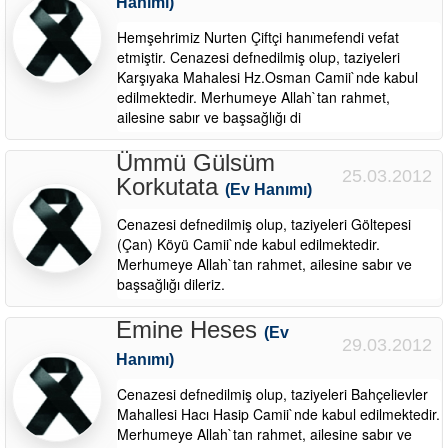
Hanımı)
Hemşehrimiz Nurten Çiftçi hanımefendi vefat
etmiştir. Cenazesi defnedilmiş olup, taziyeleri
Karşıyaka Mahalesi Hz.Osman Camii`nde kabul
edilmektedir. Merhumeye Allah`tan rahmet,
ailesine sabır ve başsağlığı di
Ümmü Gülsüm
25.03.2012
Korkutata
(Ev Hanımı)
Cenazesi defnedilmiş olup, taziyeleri Göltepesi
(Çan) Köyü Camii`nde kabul edilmektedir.
Merhumeye Allah`tan rahmet, ailesine sabır ve
başsağlığı dileriz.
Emine Heses
(Ev
29.03.2012
Hanımı)
Cenazesi defnedilmiş olup, taziyeleri Bahçelievler
Mahallesi Hacı Hasip Camii`nde kabul edilmektedir.
Merhumeye Allah`tan rahmet, ailesine sabır ve