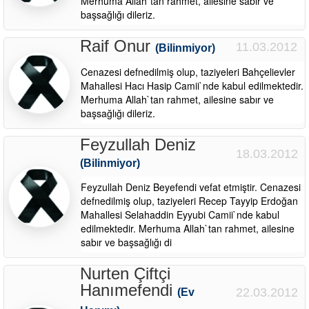
Merhuma Allah`tan rahmet, ailesine sabır ve
başsağlığı dileriz.
Raif Onur
11.03.2012
(Bilinmiyor)
Cenazesi defnedilmiş olup, taziyeleri Bahçelievler
Mahallesi Hacı Hasip Camii`nde kabul edilmektedir.
Merhuma Allah`tan rahmet, ailesine sabır ve
başsağlığı dileriz.
Feyzullah Deniz
18.03.2012
(Bilinmiyor)
Feyzullah Deniz Beyefendi vefat etmiştir. Cenazesi
defnedilmiş olup, taziyeleri Recep Tayyip Erdoğan
Mahallesi Selahaddin Eyyubi Camii`nde kabul
edilmektedir. Merhuma Allah`tan rahmet, ailesine
sabır ve başsağlığı di
Nurten Çiftçi
Hanımefendi
22.03.2012
(Ev