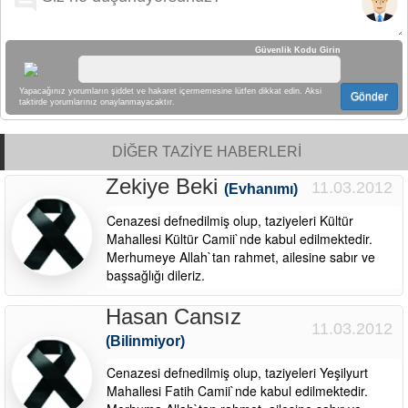
Güvenlik Kodu Girin
Yapacağınız yorumların şiddet ve hakaret içermemesine lütfen dikkat edin. Aksi
Gönder
taktirde yorumlarınız onaylanmayacaktır.
DİĞER TAZİYE HABERLERİ
Zekiye Beki
11.03.2012
(Evhanımı)
Cenazesi defnedilmiş olup, taziyeleri Kültür
Mahallesi Kültür Camii`nde kabul edilmektedir.
Merhumeye Allah`tan rahmet, ailesine sabır ve
başsağlığı dileriz.
Hasan Cansız
11.03.2012
(Bilinmiyor)
Cenazesi defnedilmiş olup, taziyeleri Yeşilyurt
Mahallesi Fatih Camii`nde kabul edilmektedir.