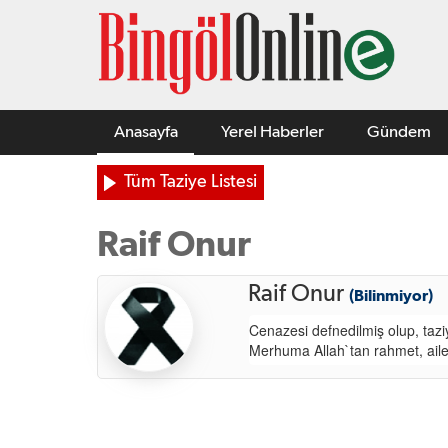
Anasayfa
Yerel Haberler
Gündem
Tüm Taziye Listesi
Raif Onur
Raif Onur
(Bilinmiyor)
Cenazesi defnedilmiş olup, tazi
Merhuma Allah`tan rahmet, ailes