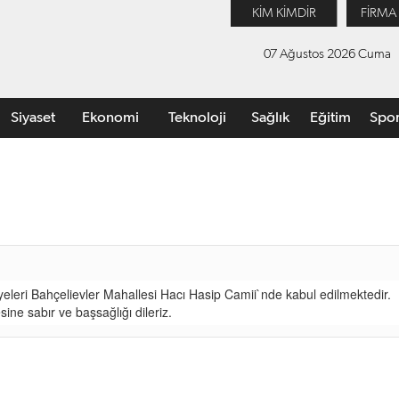
KİM KİMDİR
FİRMA
07 Ağustos 2026 Cuma
Siyaset
Ekonomi
Teknoloji
Sağlık
Eğitim
Spo
yeleri Bahçelievler Mahallesi Hacı Hasip Camii`nde kabul edilmektedir.
ine sabır ve başsağlığı dileriz.