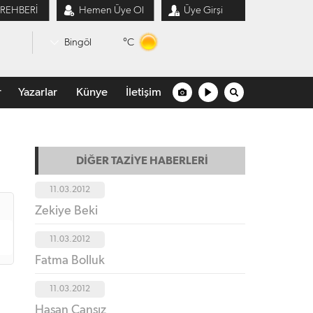
 REHBERİ
Hemen Üye Ol
Üye Girşi
°C
Bingöl
r
Yazarlar
Künye
İletişim
DİĞER TAZİYE HABERLERİ
11.03.2012
Zekiye Beki
11.03.2012
Fatma Bolluk
11.03.2012
Hasan Cansız