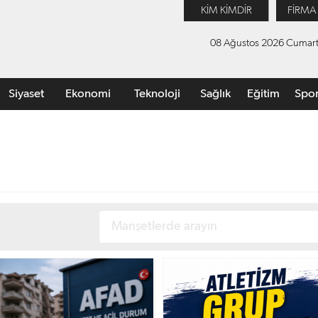
KİM KİMDİR
FİRMA
08 Ağustos 2026 Cumart
Siyaset
Ekonomi
Teknoloji
Sağlık
Eğitim
Spo