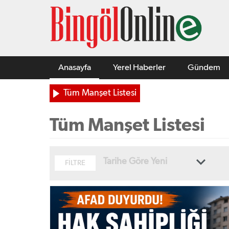
Anasayfa
Yerel Haberler
Gündem
Tüm Manşet Listesi
Tüm Manşet Listesi
Tarihe Göre Yeni
FİLTRE