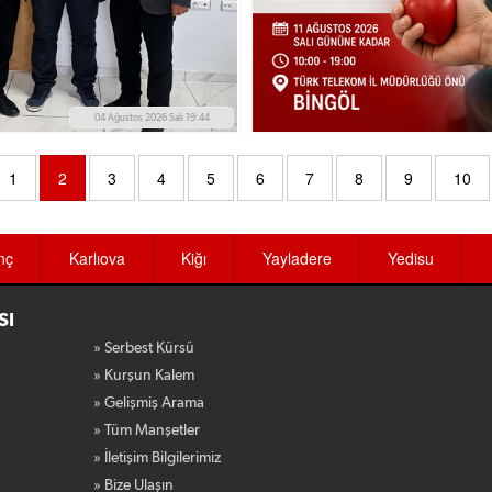
04 Ağustos 2026 Salı 19:44
1
2
3
4
5
6
7
8
9
10
nç
Karlıova
Kiğı
Yayladere
Yedisu
SI
» Serbest Kürsü
» Kurşun Kalem
» Gelişmiş Arama
» Tüm Manşetler
» İletişim Bilgilerimiz
» Bize Ulaşın