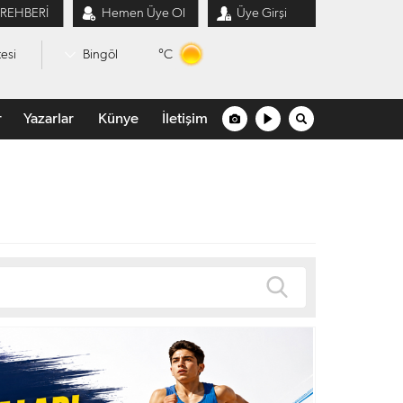
 REHBERİ
Hemen Üye Ol
Üye Girşi
°C
esi
Bingöl
r
Yazarlar
Künye
İletişim