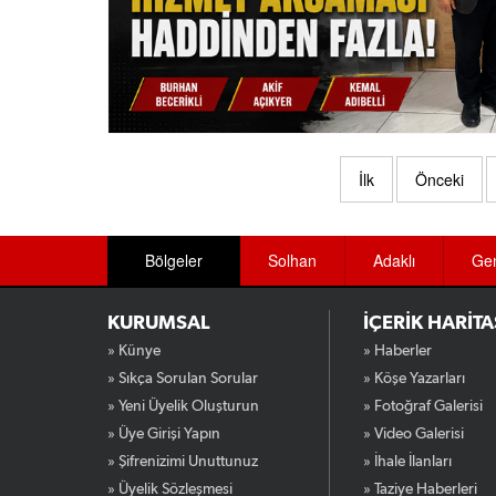
İlk
Önceki
Bölgeler
Solhan
Adaklı
Ge
KURUMSAL
İÇERİK HARİTA
» Künye
» Haberler
» Sıkça Sorulan Sorular
» Köşe Yazarları
» Yeni Üyelik Oluşturun
» Fotoğraf Galerisi
» Üye Girişi Yapın
» Video Galerisi
» Şifrenizimi Unuttunuz
» İhale İlanları
» Üyelik Sözleşmesi
» Taziye Haberleri