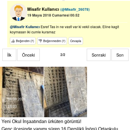
Misafir Kullanıcı
(@Misafir_26078)
19 Mayıs 2018 Cumartesi 00:52
@Misafir Kullanıcı
Esref Tas in ne vasfi var ki vekil olacak. Eline kagit
koymasan iki cumle kuramaz
Beğendim (7)
Beğenmedim (7)
Cevapla
İlk
Önceki
2/2
Sonraki
Son
06.08.2026
18:03
Yeni Okul İnşaatından ürküten görüntü!
Genç ilçesinde yapımı süren 16 Derslikli İnönü Ortaokulu