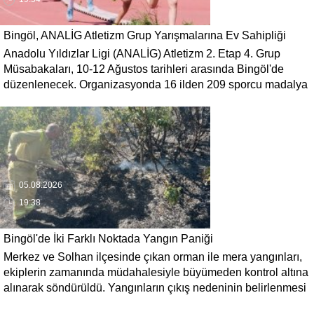
Bingöl, ANALİG Atletizm Grup Yarışmalarına Ev Sahipliği
Anadolu Yıldızlar Ligi (ANALİG) Atletizm 2. Etap 4. Grup
Yapacak
Müsabakaları, 10-12 Ağustos tarihleri arasında Bingöl'de
düzenlenecek. Organizasyonda 16 ilden 209 sporcu madalya
mücadelesi verecek.
05.08.2026
19:38
Bingöl'de İki Farklı Noktada Yangın Paniği
Merkez ve Solhan ilçesinde çıkan orman ile mera yangınları,
ekiplerin zamanında müdahalesiyle büyümeden kontrol altına
alınarak söndürüldü. Yangınların çıkış nedeninin belirlenmesi
için inceleme başlatıldı.