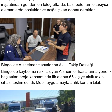
inşaatından gönderilen fotoğraflarda, bazı betonarme taşıyıcı
elemanlarda boşluklar ve açığa çıkan donatı demirleri
görülüyor. Görüntüler, yapı kalitesine ilişkin soru işaretleri
oluştururken, yetkili kurumların teknik inceleme yapması
çağrısı yapıldı.
06.08.2026
17:39
Bingöl'de Alzheimer Hastalarına Akıllı Takip Desteği
Bingöl'de kaybolma riski taşıyan Alzheimer hastalarına yönelik
başlatılan proje kapsamında ilk etapta 65 kişiye akıllı takip
cihazı teslim edildi. Mobil uygulamayla anlık konum takibi
yapılabilecek cihazların, olası kayıp vakalarında hastalara
daha kısa sürede ulaşılmasını sağlaması hedefleniyor.