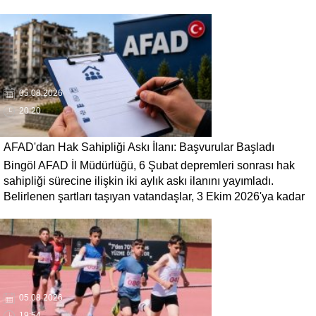
söyledi. Seven, 'Terörün gölgesinde kaybedilen yılların
ardından bölgemizin üretim, yatırım ve istihdam potansiyelinin
yeniden canlanacağına inanıyoruz' dedi.
05.08.2026
20:20
AFAD'dan Hak Sahipliği Askı İlanı: Başvurular Başladı
Bingöl AFAD İl Müdürlüğü, 6 Şubat depremleri sonrası hak
sahipliği sürecine ilişkin iki aylık askı ilanını yayımladı.
Belirlenen şartları taşıyan vatandaşlar, 3 Ekim 2026'ya kadar
gerekli belgelerle başvuruda bulunabilecek.
05.08.2026
19:54