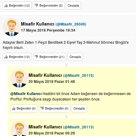
Beğendim (12)
Beğenmedim (5)
Cevapla
Misafir Kullanıcı
(@Misafir_26049)
17 Mayıs 2018 Perşembe 19:34
Adaylar Belli Zaten 1-Feyzi Berdibek 2-Eşref Taş 3-Mahmut Sönmez Bingöl'e
hayırlı olsun.
Beğendim (12)
Beğenmedim (21)
Cevapla
Misafir Kullanıcı
(@Misafir_26115)
20 Mayıs 2018 Pazar 01:48
@Misafir Kullanıcı
Haddini bil önce Adam beğensen de beğenmesen de
Prof'tur. Profluğuna saygı duyacaksın her şeyden önce.
Beğendim (0)
Beğenmedim (0)
Cevapla
Misafir Kullanıcı
(@Misafir_26113)
20 Mayıs 2018 Pazar 00:29