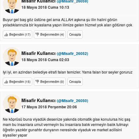
Misafir Kullanıcı
(@Misafir_26059)
18 Mayıs 2018 Cuma 10:13
Buyur gel baş göz üstüne gel ama ALLAH aşkına şu ilin halini görün
yoladıklarınızla bir kıyaslama yapın ilimize gelen hizmet yok alan götüren çok
Beğendim (17)
Beğenmedim (4)
Cevapla
Misafir Kullanıcı
(@Misafir_26052)
18 Mayıs 2018 Cuma 02:03
Iyi iyi, en azindan belediye etrafi falan temizler. Yama falan bor seyler goruruz
Beğendim (15)
Beğenmedim (0)
Cevapla
Misafir Kullanıcı
(@Misafir_26050)
17 Mayıs 2018 Perşembe 20:06
Ne köprüsü buna viyadük desenize yakında otomatik gise konulursa hic şaş
mam bu insanlara umut vermeyin bu insanlara balık vermeyin balık tutmayı
öğretin yazıktır gunahtır dunyanın neresinde viyaduk ve market acilisini
siyasiler yapar