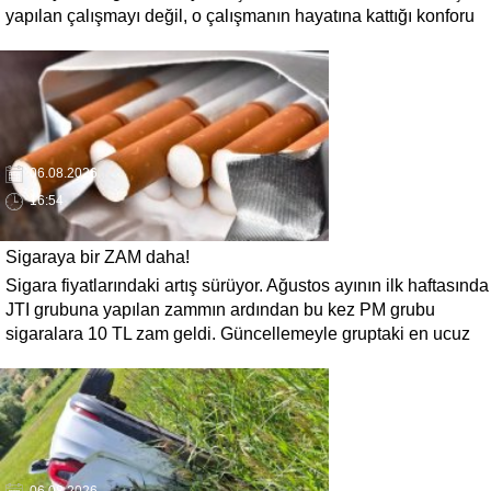
yapılan çalışmayı değil, o çalışmanın hayatına kattığı konforu
hatırlar' diyerek, ulaşım yatırımlarında kalıcı ve güvenli
çözümleri öncelediklerini söyledi. Arıkan, bu sezon yaklaşık 40
bin ton asfalt serimi gerçekleştirileceğini belirtti.
06.08.2026
16:54
Sigaraya bir ZAM daha!
Sigara fiyatlarındaki artış sürüyor. Ağustos ayının ilk haftasında
JTI grubuna yapılan zammın ardından bu kez PM grubu
sigaralara 10 TL zam geldi. Güncellemeyle gruptaki en ucuz
sigara 120 TL, en pahalı sigara ise 140 TL'ye yükseldi.