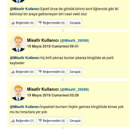
@Misafir Kullanıcı
Eşrefi önce de gördük birinci sınıf öğrencisi gibi iki
kelimeyi bir araya getiremeyen biri nasıl vekil olur
Beğendim (0)
Beğenmedim (0)
Cevapla
Misafir Kullanıcı
(@Misafir_26099)
19 Mayıs 2018 Cumartesi 09:41
@Misafir Kullanıcı
hiç birfi çıkmaz bunlar çıkarsa bingölde ak parti
kaybeder
Beğendim (0)
Beğenmedim (0)
Cevapla
Misafir Kullanıcı
(@Misafir_26088)
19 Mayıs 2018 Cumartesi 03:26
@Misafir Kullanıcı
İnşaallah bunlarn hiçbirı gelmez bingölüde kimse yok
mu bu hırsızlara yer yok
Beğendim (7)
Beğenmedim (3)
Cevapla