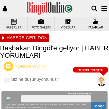
HABERLER
FOTO GALERİ
VİDEOLAR
YAZARLAR
HABERE GERİ DÖN
Başbakan Bingöl'e geliyor | HABER
YORUMLARI
YORUM YAZIN
Güvenlik Kodu Girin
Yapacağınız yorumların şiddet ve hakaret içermemesine lütfen dikkat edin. Aksi
Gönder
taktirde yorumlarınız onaylanmayacaktır.