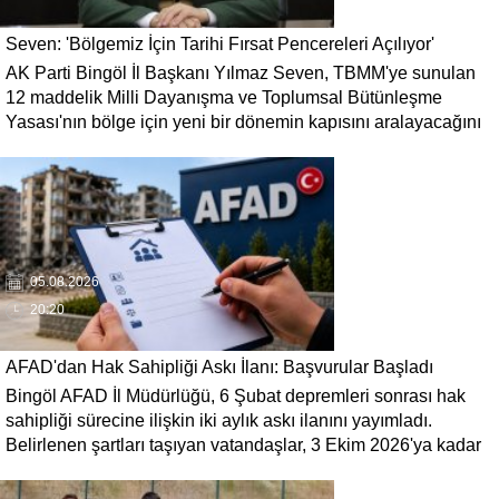
Seven: 'Bölgemiz İçin Tarihi Fırsat Pencereleri Açılıyor'
AK Parti Bingöl İl Başkanı Yılmaz Seven, TBMM'ye sunulan
12 maddelik Milli Dayanışma ve Toplumsal Bütünleşme
Yasası'nın bölge için yeni bir dönemin kapısını aralayacağını
söyledi. Seven, 'Terörün gölgesinde kaybedilen yılların
ardından bölgemizin üretim, yatırım ve istihdam potansiyelinin
yeniden canlanacağına inanıyoruz' dedi.
05.08.2026
20:20
AFAD'dan Hak Sahipliği Askı İlanı: Başvurular Başladı
Bingöl AFAD İl Müdürlüğü, 6 Şubat depremleri sonrası hak
sahipliği sürecine ilişkin iki aylık askı ilanını yayımladı.
Belirlenen şartları taşıyan vatandaşlar, 3 Ekim 2026'ya kadar
gerekli belgelerle başvuruda bulunabilecek.