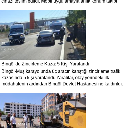
cihazı teslim edildi. Mobil uygulamayla anlık konum takibi
yapılabilecek cihazların, olası kayıp vakalarında hastalara
daha kısa sürede ulaşılmasını sağlaması hedefleniyor.
06.08.2026
17:28
Bingöl'de Zincirleme Kaza: 5 Kişi Yaralandı
Bingöl-Muş karayolunda üç aracın karıştığı zincirleme trafik
kazasında 5 kişi yaralandı. Yaralılar, olay yerindeki ilk
müdahalenin ardından Bingöl Devlet Hastanesi'ne kaldırıldı.
06.08.2026