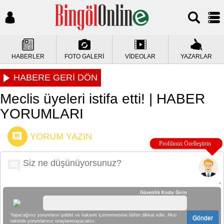
HABERLER
FOTO GALERİ
VİDEOLAR
YAZARLAR
HABERE GERİ DÖN
Meclis üyeleri istifa etti! | HABER
YORUMLARI
YORUM YAZIN
Güvenlik Kodu Girin
Yapacağınız yorumların şiddet ve hakaret içermemesine lütfen dikkat edin. Aksi
Gönder
taktirde yorumlarınız onaylanmayacaktır.