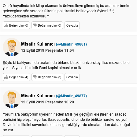
Ömrü hayatinda tek kitap okumamis üniversiteye gitmemiş bu adamlar benim
gelecegime yön verecek ülkenin politikasini belirleyecek öylemi ? :)
Yazık gercekten üzülüyorum
Beğendim (0)
Beğenmedim (0)
Cevapla
Misafir Kullanıcı
(@Misafir_49881)
12 Eylül 2019 Perşembe 11:54
Şöyle bi bakiyorumda aralarinda birtane birakin universiteyi lise mezunu bile
yok .. Siyaset bitmistir Rant kapisi olmustur artik
Beğendim (4)
Beğenmedim (0)
Cevapla
Misafir Kullanıcı
(@Misafir_49877)
12 Eylül 2019 Perşembe 10:20
Yorumlara bakıyorum üyelerin neden MHP ye geçtiğini eleştirenler. saadet
partisini hiç eleştirmiyorlar. Saadet partisi chp hdp ile birlikte hareket ediyor.
Devletini milletini sevenlerin olması gerektiği yerde olmalarından daha doğal
ne var.