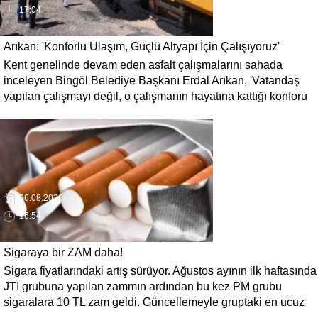
17:04
Arıkan: 'Konforlu Ulaşım, Güçlü Altyapı İçin Çalışıyoruz'
Kent genelinde devam eden asfalt çalışmalarını sahada
inceleyen Bingöl Belediye Başkanı Erdal Arıkan, 'Vatandaş
yapılan çalışmayı değil, o çalışmanın hayatına kattığı konforu
hatırlar' diyerek, ulaşım yatırımlarında kalıcı ve güvenli
çözümleri öncelediklerini söyledi. Arıkan, bu sezon yaklaşık 40
bin ton asfalt serimi gerçekleştirileceğini belirtti.
06.08.2026
16:54
Sigaraya bir ZAM daha!
Sigara fiyatlarındaki artış sürüyor. Ağustos ayının ilk haftasında
JTI grubuna yapılan zammın ardından bu kez PM grubu
sigaralara 10 TL zam geldi. Güncellemeyle gruptaki en ucuz
sigara 120 TL, en pahalı sigara ise 140 TL'ye yükseldi.