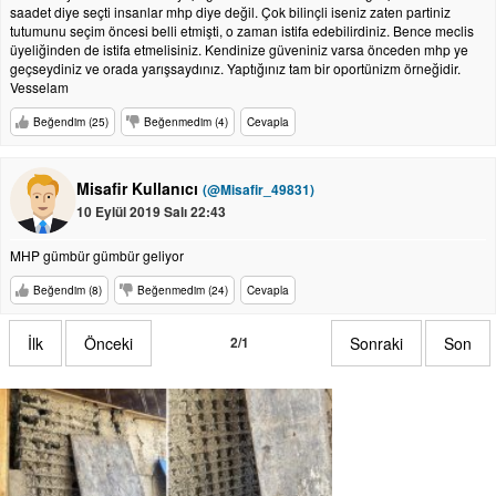
saadet diye seçti insanlar mhp diye değil. Çok bilinçli iseniz zaten partiniz
tutumunu seçim öncesi belli etmişti, o zaman istifa edebilirdiniz. Bence meclis
üyeliğinden de istifa etmelisiniz. Kendinize güveniniz varsa önceden mhp ye
geçseydiniz ve orada yarışsaydınız. Yaptığınız tam bir oportünizm örneğidir.
Vesselam
Beğendim (25)
Beğenmedim (4)
Cevapla
Misafir Kullanıcı
(@Misafir_49831)
10 Eylül 2019 Salı 22:43
MHP gümbür gümbür geliyor
Beğendim (8)
Beğenmedim (24)
Cevapla
İlk
Önceki
2/1
Sonraki
Son