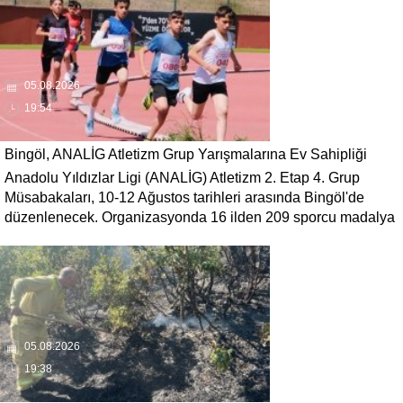
05.08.2026
19:54
Bingöl, ANALİG Atletizm Grup Yarışmalarına Ev Sahipliği
Anadolu Yıldızlar Ligi (ANALİG) Atletizm 2. Etap 4. Grup
Yapacak
Müsabakaları, 10-12 Ağustos tarihleri arasında Bingöl'de
düzenlenecek. Organizasyonda 16 ilden 209 sporcu madalya
mücadelesi verecek.
05.08.2026
19:38