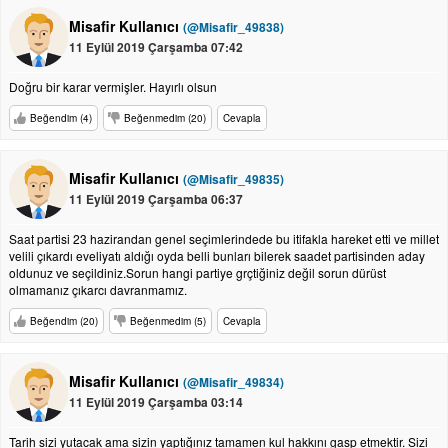
Misafir Kullanıcı
(@Misafir_49838)
11 Eylül 2019 Çarşamba 07:42
Doğru bir karar vermişler. Hayırlı olsun
Beğendim (4)
Beğenmedim (20)
Cevapla
Misafir Kullanıcı
(@Misafir_49835)
11 Eylül 2019 Çarşamba 06:37
Saat partisi 23 hazirandan genel seçimlerindede bu itifakla hareket etti ve millet
velili çıkardı eveliyatı aldığı oyda belli bunları bilerek saadet partisinden aday
oldunuz ve seçildiniz.Sorun hangi partiye grçtiğiniz değil sorun dürüst
olmamanız çıkarcı davranmamız.
Beğendim (20)
Beğenmedim (5)
Cevapla
Misafir Kullanıcı
(@Misafir_49834)
11 Eylül 2019 Çarşamba 03:14
Tarih sizi yutacak ama sizin yaptığınız tamamen kul hakkını gasp etmektir. Sizi