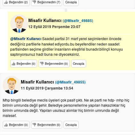
Beğendim (2)
Beğenmedim (7)
Cevapla
Misafir Kullanıcı
(@Misafir_49885)
12 Eylül 2019 Perşembe 23:07
@Misafir Kullanıcı
Saadet partisi 31 mart yerel seçimlerden öncede
dediğiniz partilerle hareket ediyordu.bu beyefendiler neden saadet
partisinden seçime girdiler insanların eleştirisi bunadır.bilinçli konuyu
saptırıyorsunuz hadi buna ne diyeceksiniz.
Beğendim (0)
Beğenmedim (0)
Cevapla
Misafir Kullanıcı
(@Misafir_49855)
11 Eylül 2019 Çarşamba 13:54
Mhp bingöl belediye meclis üyeleri çok pasif çıktı. Ne ak parti ne hdp- mhp hiç
birinin umrunda değil şehir. Belediye personellerine yapılan haksızlıklar hiç
birinin umrunda değil. Yapılan usulsuz alımlar hiç birinin umrunda değil
malesef.
Beğendim (3)
Beğenmedim (0)
Cevapla