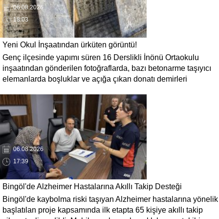
06.08.2026
18:03
Yeni Okul İnşaatından ürküten görüntü!
Genç ilçesinde yapımı süren 16 Derslikli İnönü Ortaokulu
inşaatından gönderilen fotoğraflarda, bazı betonarme taşıyıcı
elemanlarda boşluklar ve açığa çıkan donatı demirleri
görülüyor. Görüntüler, yapı kalitesine ilişkin soru işaretleri
oluştururken, yetkili kurumların teknik inceleme yapması
çağrısı yapıldı.
06.08.2026
17:39
Bingöl'de Alzheimer Hastalarına Akıllı Takip Desteği
Bingöl'de kaybolma riski taşıyan Alzheimer hastalarına yönelik
başlatılan proje kapsamında ilk etapta 65 kişiye akıllı takip