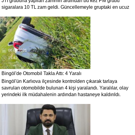
JTI grubuna yapılan zammın ardından bu kez PM grubu
sigaralara 10 TL zam geldi. Güncellemeyle gruptaki en ucuz
sigara 120 TL, en pahalı sigara ise 140 TL'ye yükseldi.
06.08.2026
15:42
Bingöl'de Otomobil Takla Attı: 4 Yaralı
Bingöl'ün Karlıova ilçesinde kontrolden çıkarak tarlaya
savrulan otomobilde bulunan 4 kişi yaralandı. Yaralılar, olay
yerindeki ilk müdahalenin ardından hastaneye kaldırıldı.