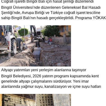
Coğrafi işaretli Bingöl Balı için hasat şenliği düzenlendi
Bingöl Üniversitesi'nde düzenlenen Geleneksel Bal Hasadı
Şenliği'nde, Avrupa Birliği ve Türkiye coğrafi işaret tesciline
sahip Bingöl Balı'nın hasadı gerçekleştirildi. Programa YÖKAK
Başkanı Prof. Dr. Ümit Kocabıçak ile çok sayıda kurum
temsilcisi katıldı.
07.08.2026
17:17
Altyapı yatırımları yeni yerleşim alanlarına taşınıyor
Bingöl Belediyesi, 2026 yatırım programı kapsamında kent
genelinde altyapı çalışmalarını sürdürüyor. Yeni imar
alanlarında yağmur suyu, kanalizasyon ve içme suyu hatları
güçlendirilirken, altyapısı tamamlanan bölgelerde üstyapı
düzenlemeleri de eş zamanlı yürütülüyor.