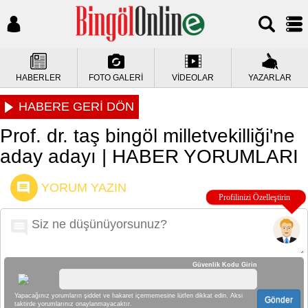
HABERLER
FOTO GALERİ
VİDEOLAR
YAZARLAR
HABERE GERİ DÖN
Prof. dr. taş bingöl milletvekilliği'ne
aday adayı | HABER YORUMLARI
YORUM YAZIN
Güvenlik Kodu Girin
Yapacağınız yorumların şiddet ve hakaret içermemesine lütfen dikkat edin. Aksi
Gönder
taktirde yorumlarınız onaylanmayacaktır.