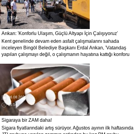
06.08.2026
17:04
Arıkan: 'Konforlu Ulaşım, Güçlü Altyapı İçin Çalışıyoruz'
Kent genelinde devam eden asfalt çalışmalarını sahada
inceleyen Bingöl Belediye Başkanı Erdal Arıkan, 'Vatandaş
yapılan çalışmayı değil, o çalışmanın hayatına kattığı konforu
hatırlar' diyerek, ulaşım yatırımlarında kalıcı ve güvenli
çözümleri öncelediklerini söyledi. Arıkan, bu sezon yaklaşık 40
bin ton asfalt serimi gerçekleştirileceğini belirtti.
06.08.2026
16:54
Sigaraya bir ZAM daha!
Sigara fiyatlarındaki artış sürüyor. Ağustos ayının ilk haftasında