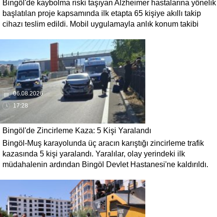
Bingöl'de kaybolma riski taşıyan Alzheimer hastalarına yönelik
başlatılan proje kapsamında ilk etapta 65 kişiye akıllı takip
cihazı teslim edildi. Mobil uygulamayla anlık konum takibi
yapılabilecek cihazların, olası kayıp vakalarında hastalara
daha kısa sürede ulaşılmasını sağlaması hedefleniyor.
06.08.2026
17:28
Bingöl'de Zincirleme Kaza: 5 Kişi Yaralandı
Bingöl-Muş karayolunda üç aracın karıştığı zincirleme trafik
kazasında 5 kişi yaralandı. Yaralılar, olay yerindeki ilk
müdahalenin ardından Bingöl Devlet Hastanesi'ne kaldırıldı.