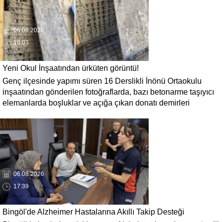
06.08.2026
18:03
Yeni Okul İnşaatından ürküten görüntü!
Genç ilçesinde yapımı süren 16 Derslikli İnönü Ortaokulu
inşaatından gönderilen fotoğraflarda, bazı betonarme taşıyıcı
elemanlarda boşluklar ve açığa çıkan donatı demirleri
görülüyor. Görüntüler, yapı kalitesine ilişkin soru işaretleri
oluştururken, yetkili kurumların teknik inceleme yapması
çağrısı yapıldı.
06.08.2026
17:39
Bingöl'de Alzheimer Hastalarına Akıllı Takip Desteği