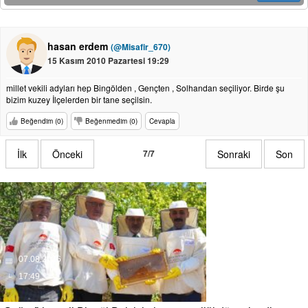
hasan erdem
(@Misafir_670)
15 Kasım 2010 Pazartesi 19:29
millet vekili adyları hep Bingölden , Gençten , Solhandan seçiliyor. Birde şu
bizim kuzey İlçelerden bir tane seçilsin.
Beğendim (0)
Beğenmedim (0)
Cevapla
İlk
Önceki
7/7
Sonraki
Son
07.08.2026
17:49