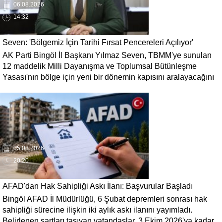
06.08.2026
14:32
Seven: 'Bölgemiz İçin Tarihi Fırsat Pencereleri Açılıyor'
AK Parti Bingöl İl Başkanı Yılmaz Seven, TBMM'ye sunulan
12 maddelik Milli Dayanışma ve Toplumsal Bütünleşme
Yasası'nın bölge için yeni bir dönemin kapısını aralayacağını
söyledi. Seven, 'Terörün gölgesinde kaybedilen yılların
ardından bölgemizin üretim, yatırım ve istihdam potansiyelinin
yeniden canlanacağına inanıyoruz' dedi.
05.08.2026
20:20
AFAD'dan Hak Sahipliği Askı İlanı: Başvurular Başladı
Bingöl AFAD İl Müdürlüğü, 6 Şubat depremleri sonrası hak
sahipliği sürecine ilişkin iki aylık askı ilanını yayımladı.
Belirlenen şartları taşıyan vatandaşlar, 3 Ekim 2026'ya kadar