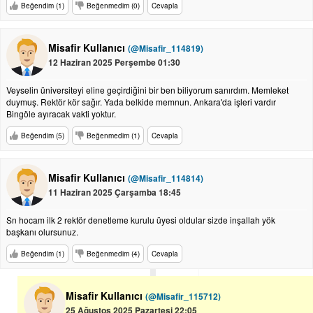
Beğendim (1)
Beğenmedim (0)
Cevapla
Misafir Kullanıcı
(@Misafir_114819)
12 Haziran 2025 Perşembe 01:30
Veyselin üniversiteyi eline geçirdiğini bir ben biliyorum sanırdım. Memleket
duymuş. Rektör kör sağır. Yada belkide memnun. Ankara'da işleri vardır
Bingöle ayıracak vakti yoktur.
Beğendim (5)
Beğenmedim (1)
Cevapla
Misafir Kullanıcı
(@Misafir_114814)
11 Haziran 2025 Çarşamba 18:45
Sn hocam ilk 2 rektör denetleme kurulu üyesi oldular sizde inşallah yök
başkanı olursunuz.
Beğendim (1)
Beğenmedim (4)
Cevapla
Misafir Kullanıcı
(@Misafir_115712)
25 Ağustos 2025 Pazartesi 22:05