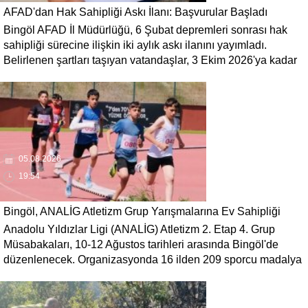
AFAD'dan Hak Sahipliği Askı İlanı: Başvurular Başladı
Bingöl AFAD İl Müdürlüğü, 6 Şubat depremleri sonrası hak
sahipliği sürecine ilişkin iki aylık askı ilanını yayımladı.
Belirlenen şartları taşıyan vatandaşlar, 3 Ekim 2026'ya kadar
gerekli belgelerle başvuruda bulunabilecek.
05.08.2026
19:54
Bingöl, ANALİG Atletizm Grup Yarışmalarına Ev Sahipliği
Anadolu Yıldızlar Ligi (ANALİG) Atletizm 2. Etap 4. Grup
Yapacak
Müsabakaları, 10-12 Ağustos tarihleri arasında Bingöl'de
düzenlenecek. Organizasyonda 16 ilden 209 sporcu madalya
mücadelesi verecek.