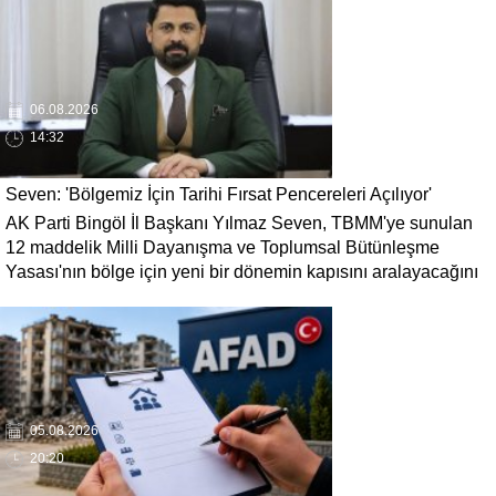
06.08.2026
14:32
Seven: 'Bölgemiz İçin Tarihi Fırsat Pencereleri Açılıyor'
AK Parti Bingöl İl Başkanı Yılmaz Seven, TBMM'ye sunulan
12 maddelik Milli Dayanışma ve Toplumsal Bütünleşme
Yasası'nın bölge için yeni bir dönemin kapısını aralayacağını
söyledi. Seven, 'Terörün gölgesinde kaybedilen yılların
ardından bölgemizin üretim, yatırım ve istihdam potansiyelinin
yeniden canlanacağına inanıyoruz' dedi.
05.08.2026
20:20