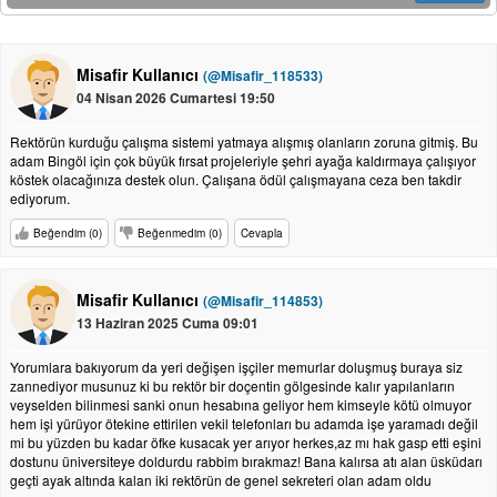
Misafir Kullanıcı
(@Misafir_118533)
04 Nisan 2026 Cumartesi 19:50
Rektörün kurduğu çalışma sistemi yatmaya alışmış olanların zoruna gitmiş. Bu
adam Bingöl için çok büyük fırsat projeleriyle şehri ayağa kaldırmaya çalışıyor
köstek olacağınıza destek olun. Çalışana ödül çalışmayana ceza ben takdir
ediyorum.
Beğendim (0)
Beğenmedim (0)
Cevapla
Misafir Kullanıcı
(@Misafir_114853)
13 Haziran 2025 Cuma 09:01
Yorumlara bakıyorum da yeri değişen işçiler memurlar doluşmuş buraya siz
zannediyor musunuz ki bu rektör bir doçentin gölgesinde kalır yapılanların
veyselden bilinmesi sanki onun hesabına geliyor hem kimseyle kötü olmuyor
hem işi yürüyor ötekine ettirilen vekil telefonları bu adamda işe yaramadı değil
mi bu yüzden bu kadar öfke kusacak yer arıyor herkes,az mı hak gasp etti eşini
dostunu üniversiteye doldurdu rabbim bırakmaz! Bana kalırsa atı alan üsküdarı
geçti ayak altında kalan iki rektörün de genel sekreteri olan adam oldu