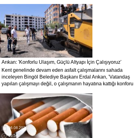
06.08.2026
17:04
Arıkan: 'Konforlu Ulaşım, Güçlü Altyapı İçin Çalışıyoruz'
Kent genelinde devam eden asfalt çalışmalarını sahada
inceleyen Bingöl Belediye Başkanı Erdal Arıkan, 'Vatandaş
yapılan çalışmayı değil, o çalışmanın hayatına kattığı konforu
hatırlar' diyerek, ulaşım yatırımlarında kalıcı ve güvenli
çözümleri öncelediklerini söyledi. Arıkan, bu sezon yaklaşık 40
bin ton asfalt serimi gerçekleştirileceğini belirtti.
06.08.2026
16:54