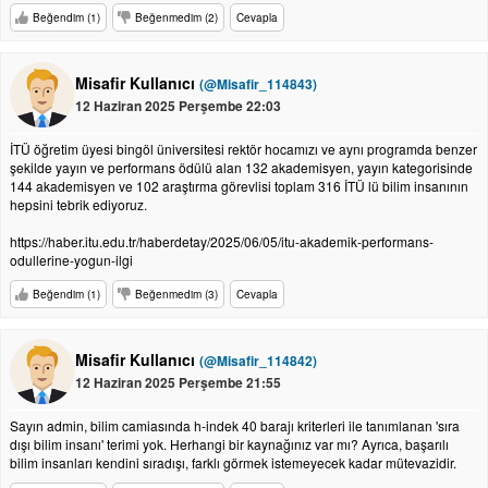
Beğendim (1)
Beğenmedim (2)
Cevapla
Misafir Kullanıcı
(@Misafir_114843)
12 Haziran 2025 Perşembe 22:03
İTÜ öğretim üyesi bingöl üniversitesi rektör hocamızı ve aynı programda benzer
şekilde yayın ve performans ödülü alan 132 akademisyen, yayın kategorisinde
144 akademisyen ve 102 araştırma görevlisi toplam 316 İTÜ lü bilim insanının
hepsini tebrik ediyoruz.
https://haber.itu.edu.tr/haberdetay/2025/06/05/itu-akademik-performans-
odullerine-yogun-ilgi
Beğendim (1)
Beğenmedim (3)
Cevapla
Misafir Kullanıcı
(@Misafir_114842)
12 Haziran 2025 Perşembe 21:55
Sayın admin, bilim camiasında h-indek 40 barajı kriterleri ile tanımlanan 'sıra
dışı bilim insanı' terimi yok. Herhangi bir kaynağınız var mı? Ayrıca, başarılı
bilim insanları kendini sıradışı, farklı görmek istemeyecek kadar mütevazidir.