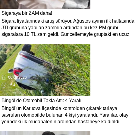
Sigaraya bir ZAM daha!
Sigara fiyatlarındaki artış sürüyor. Ağustos ayının ilk haftasında
JTI grubuna yapılan zammın ardından bu kez PM grubu
sigaralara 10 TL zam geldi. Güncellemeyle gruptaki en ucuz
sigara 120 TL, en pahalı sigara ise 140 TL'ye yükseldi.
06.08.2026
15:42
Bingöl'de Otomobil Takla Attı: 4 Yaralı
Bingöl'ün Karlıova ilçesinde kontrolden çıkarak tarlaya
savrulan otomobilde bulunan 4 kişi yaralandı. Yaralılar, olay
yerindeki ilk müdahalenin ardından hastaneye kaldırıldı.