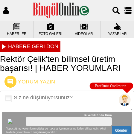
HABERLER
FOTO GALERİ
VİDEOLAR
YAZARLAR
HABERE GERİ DÖN
Rektör Çelik'ten bilimsel üretim
başarısı! | HABER YORUMLARI
YORUM YAZIN
Güvenlik Kodu Girin
Yapacağınız yorumların şiddet ve hakaret içermemesine lütfen dikkat edin. Aksi
Gönder
taktirde yorumlarınız onaylanmayacaktır.