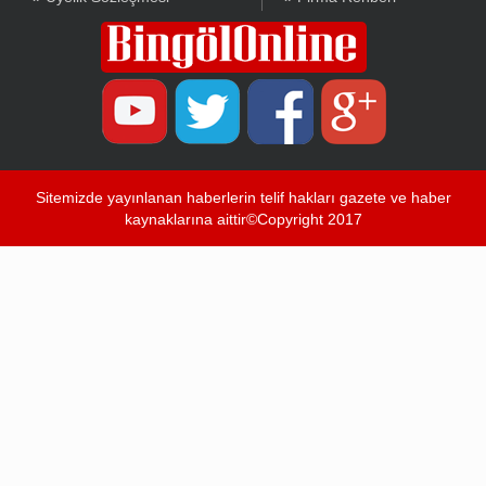
Sitemizde yayınlanan haberlerin telif hakları gazete ve haber
kaynaklarına aittir©Copyright 2017