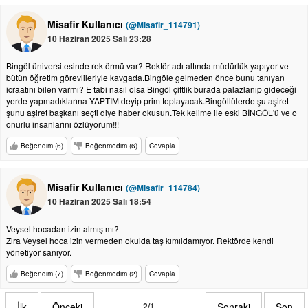
Misafir Kullanıcı
(@Misafir_114791)
10 Haziran 2025 Salı 23:28
Bingöl üniversitesinde rektörmü var? Rektör adı altında müdürlük yapıyor ve
bütün öğretim görevlileriyle kavgada.Bingöle gelmeden önce bunu tanıyan
icraatını bilen varmı? E tabi nasıl olsa Bingöl çiftlik burada palazlanıp gideceği
yerde yapmadıklarına YAPTIM deyip prim toplayacak.Bingöllülerde şu aşiret
şunu aşiret başkanı seçti diye haber okusun.Tek kelime ile eski BİNGÖL'ü ve o
onurlu insanlarını özlüyorum!!!
Beğendim (6)
Beğenmedim (6)
Cevapla
Misafir Kullanıcı
(@Misafir_114784)
10 Haziran 2025 Salı 18:54
Veysel hocadan izin almış mı?
Zira Veysel hoca izin vermeden okulda taş kımıldamıyor. Rektörde kendi
yönetiyor sanıyor.
Beğendim (7)
Beğenmedim (2)
Cevapla
İlk
Önceki
2/1
Sonraki
Son