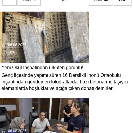
06.08.2026
18:03
Yeni Okul İnşaatından ürküten görüntü!
Genç ilçesinde yapımı süren 16 Derslikli İnönü Ortaokulu
inşaatından gönderilen fotoğraflarda, bazı betonarme taşıyıcı
elemanlarda boşluklar ve açığa çıkan donatı demirleri
görülüyor. Görüntüler, yapı kalitesine ilişkin soru işaretleri
oluştururken, yetkili kurumların teknik inceleme yapması
çağrısı yapıldı.
06.08.2026