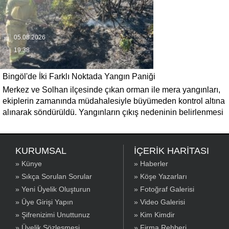
05.08.2026
19:38
Bingöl'de İki Farklı Noktada Yangın Paniği
Merkez ve Solhan ilçesinde çıkan orman ile mera yangınları,
ekiplerin zamanında müdahalesiyle büyümeden kontrol altına
alınarak söndürüldü. Yangınların çıkış nedeninin belirlenmesi
için inceleme başlatıldı.
KURUMSAL
İÇERİK HARİTASI
» Künye
» Haberler
» Sıkça Sorulan Sorular
» Köşe Yazarları
» Yeni Üyelik Oluşturun
» Fotoğraf Galerisi
» Üye Girişi Yapın
» Video Galerisi
» Şifrenizimi Unuttunuz
» Kim Kimdir
» Üyelik Sözleşmesi
» Firma Rehberi