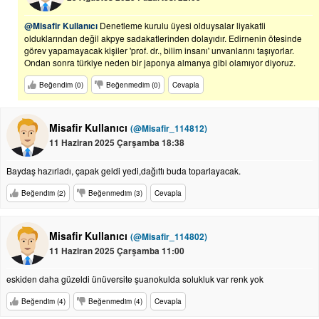
@Misafir Kullanıcı
Denetleme kurulu üyesi olduysalar liyakatli
olduklarından değil akpye sadakatlerinden dolayıdır. Edirnenin ötesinde
görev yapamayacak kişiler 'prof. dr., bilim insanı' unvanlarını taşıyorlar.
Ondan sonra türkiye neden bir japonya almanya gibi olamıyor diyoruz.
Beğendim (0)
Beğenmedim (0)
Cevapla
Misafir Kullanıcı
(@Misafir_114812)
11 Haziran 2025 Çarşamba 18:38
Baydaş hazırladı, çapak geldi yedi,dağıttı buda toparlayacak.
Beğendim (2)
Beğenmedim (3)
Cevapla
Misafir Kullanıcı
(@Misafir_114802)
11 Haziran 2025 Çarşamba 11:00
eskiden daha güzeldi ünüversite şuanokulda solukluk var renk yok
Beğendim (4)
Beğenmedim (4)
Cevapla