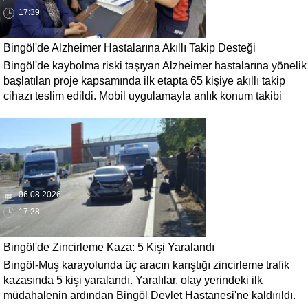
17:39
Bingöl'de Alzheimer Hastalarına Akıllı Takip Desteği
Bingöl'de kaybolma riski taşıyan Alzheimer hastalarına yönelik
başlatılan proje kapsamında ilk etapta 65 kişiye akıllı takip
cihazı teslim edildi. Mobil uygulamayla anlık konum takibi
yapılabilecek cihazların, olası kayıp vakalarında hastalara
daha kısa sürede ulaşılmasını sağlaması hedefleniyor.
06.08.2026
17:28
Bingöl'de Zincirleme Kaza: 5 Kişi Yaralandı
Bingöl-Muş karayolunda üç aracın karıştığı zincirleme trafik
kazasında 5 kişi yaralandı. Yaralılar, olay yerindeki ilk
müdahalenin ardından Bingöl Devlet Hastanesi'ne kaldırıldı.