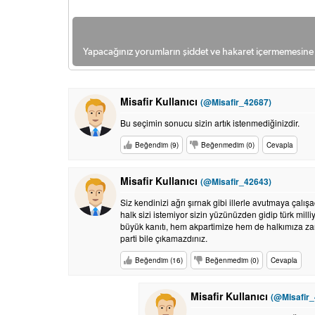
Yapacağınız yorumların şiddet ve hakaret içermemesine l
Misafir Kullanıcı
(@Misafir_42687)
Bu seçimin sonucu sizin artık istenmediğinizdir.
Beğendim (9)
Beğenmedim (0)
Cevapla
Misafir Kullanıcı
(@Misafir_42643)
Siz kendinizi ağrı şırnak gibi illerle avutmaya çal
halk sizi istemiyor sizin yüzünüzden gidip türk mill
büyük kanıtı, hem akpartimize hem de halkımıza za
parti bile çıkamazdınız.
Beğendim (16)
Beğenmedim (0)
Cevapla
Misafir Kullanıcı
(@Misafir