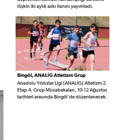
ilişkin iki aylık askı ilanını yayımladı.
Belirlenen şartları taşıyan vatandaşlar, 3
Ekim 2026'ya kadar gerekli belgelerle
başvuruda bulunabilecek.
05.08.2026
19:54
Bingöl, ANALİG Atletizm Grup
Anadolu Yıldızlar Ligi (ANALİG) Atletizm 2.
Yarışmalarına Ev Sahipliği Yapacak
Etap 4. Grup Müsabakaları, 10-12 Ağustos
tarihleri arasında Bingöl'de düzenlenecek.
Organizasyonda 16 ilden 209 sporcu
madalya mücadelesi verecek.