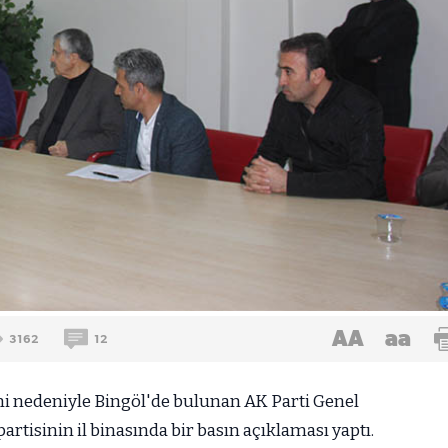
AA
aa
3162
12
mi nedeniyle Bingöl'de bulunan AK Parti Genel
rtisinin il binasında bir basın açıklaması yaptı.