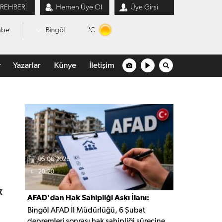
 REHBERİ
Hemen Üye Ol
Üye Girşi
°C
mbe
Bingöl
r
Yazarlar
Künye
İletişim
05.08.2026
20:20
k
AFAD'dan Hak Sahipliği Askı İlanı:
Bingöl AFAD İl Müdürlüğü, 6 Şubat
Başvurular Başladı
depremleri sonrası hak sahipliği sürecine