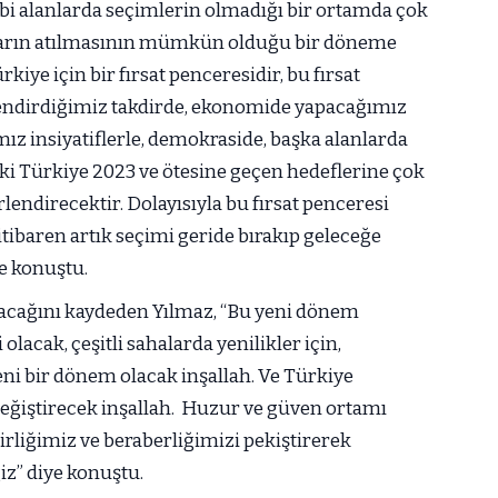
gibi alanlarda seçimlerin olmadığı bir ortamda çok
mların atılmasının mümkün olduğu bir döneme
ye için bir fırsat penceresidir, bu fırsat
rlendirdiğimiz takdirde, ekonomide yapacağımız
mız insiyatiflerle, demokraside, başka alanlarda
i Türkiye 2023 ve ötesine geçen hedeflerine çok
endirecektir. Dolayısıyla bu fırsat penceresi
baren artık seçimi geride bırakıp geleceğe
e konuştu.
acağını kaydeden Yılmaz, “Bu yeni dönem
olacak, çeşitli sahalarda yenilikler için,
yeni bir dönem olacak inşallah. Ve Türkiye
eğiştirecek inşallah. Huzur ve güven ortamı
irliğimiz ve beraberliğimizi pekiştirerek
z” diye konuştu.