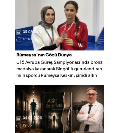
nedeninin belirlenmesi için inceleme
başlatıldı.
05.08.2026
18:48
Rümeysa'nın Gözü Dünya
U15 Avrupa Güreş Şampiyonası'nda bronz
Şampiyonluğunda
madalya kazanarak Bingöl'ü gururlandıran
milli sporcu Rümeysa Keskin, şimdi altın
madalya için mindere çıkmaya hazırlanıyor.
Gözünü Avrupa ve Dünya
şampiyonluklarına diken Keskin, yeni
başarılar için çalışmalarını sürdürüyor.
04.08.2026
19:35