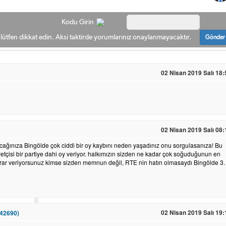
Kodu Girin
ütfen dikkat edin. Aksi taktirde yorumlarınız onaylanmayacaktır.
Gönder
02 Nisan 2019 Salı 18:
02 Nisan 2019 Salı 08:
ışacağınıza Bingölde çok ciddi bir oy kaybını neden yaşadınız onu sorgulasanıza! Bu
iyetçisi bir partiye dahi oy veriyor. halkımızın sizden ne kadar çok soğuduğunun en
rar veriyorsunuz kimse sizden memnun değil, RTE nin hatırı olmasaydı Bingölde 3.
02 Nisan 2019 Salı 19:
_42690)