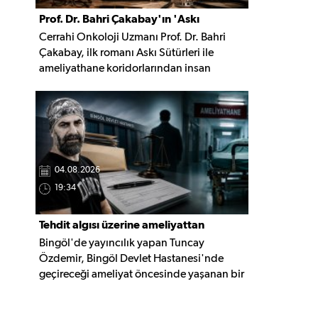
Prof. Dr. Bahri Çakabay'ın 'Askı
Cerrahi Onkoloji Uzmanı Prof. Dr. Bahri
Sütürleri' kitabı çıktı
Çakabay, ilk romanı Askı Sütürleri ile
ameliyathane koridorlarından insan
ruhunun derinliklerine uzanan, hafıza,
dostluk ve yaşam üzerine kurulu çok
katmanlı bir anlatıya imza attı.
04.08.2026
19:34
Tehdit algısı üzerine ameliyattan
Bingöl'de yayıncılık yapan Tuncay
vazgeçti, şikâyetçi oldu
Özdemir, Bingöl Devlet Hastanesi'nde
geçireceği ameliyat öncesinde yaşanan bir
diyalog nedeniyle ameliyatı yaptırmaktan
vazgeçtiğini belirterek İl Sağlık