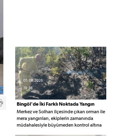
05.08.2026
19:38
Bingöl'de İki Farklı Noktada Yangın
Merkez ve Solhan ilçesinde çıkan orman ile
Paniği
mera yangınları, ekiplerin zamanında
müdahalesiyle büyümeden kontrol altına
alınarak söndürüldü. Yangınların çıkış