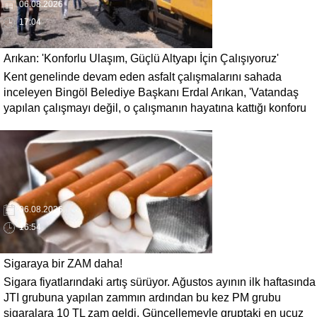
06.08.2026
17:04
Arıkan: 'Konforlu Ulaşım, Güçlü Altyapı İçin Çalışıyoruz'
Kent genelinde devam eden asfalt çalışmalarını sahada
inceleyen Bingöl Belediye Başkanı Erdal Arıkan, 'Vatandaş
yapılan çalışmayı değil, o çalışmanın hayatına kattığı konforu
hatırlar' diyerek, ulaşım yatırımlarında kalıcı ve güvenli
çözümleri öncelediklerini söyledi. Arıkan, bu sezon yaklaşık 40
bin ton asfalt serimi gerçekleştirileceğini belirtti.
06.08.2026
16:54
Sigaraya bir ZAM daha!
Sigara fiyatlarındaki artış sürüyor. Ağustos ayının ilk haftasında
JTI grubuna yapılan zammın ardından bu kez PM grubu
sigaralara 10 TL zam geldi. Güncellemeyle gruptaki en ucuz