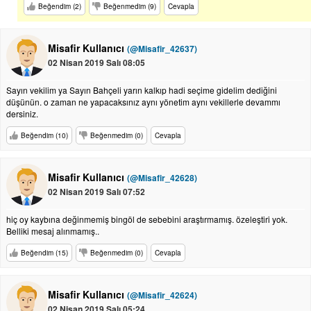
Beğendim (2)
Beğenmedim (9)
Cevapla
Misafir Kullanıcı
(@Misafir_42637)
02 Nisan 2019 Salı 08:05
Sayın vekilim ya Sayın Bahçeli yarın kalkıp hadi seçime gidelim dediğini
düşünün. o zaman ne yapacaksınız aynı yönetim aynı vekillerle devammı
dersiniz.
Beğendim (10)
Beğenmedim (0)
Cevapla
Misafir Kullanıcı
(@Misafir_42628)
02 Nisan 2019 Salı 07:52
hiç oy kaybına değinmemiş bingöl de sebebini araştırmamış. özeleştiri yok.
Belliki mesaj alınmamış..
Beğendim (15)
Beğenmedim (0)
Cevapla
Misafir Kullanıcı
(@Misafir_42624)
02 Nisan 2019 Salı 05:24