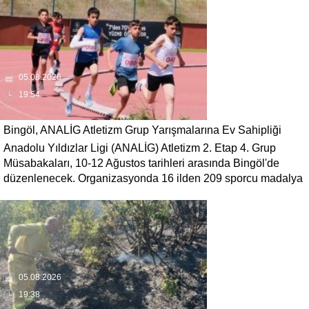
05.08.2026
19:54
Bingöl, ANALİG Atletizm Grup Yarışmalarına Ev Sahipliği
Anadolu Yıldızlar Ligi (ANALİG) Atletizm 2. Etap 4. Grup
Yapacak
Müsabakaları, 10-12 Ağustos tarihleri arasında Bingöl'de
düzenlenecek. Organizasyonda 16 ilden 209 sporcu madalya
mücadelesi verecek.
05.08.2026
19:38