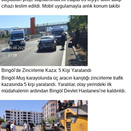
cihazı teslim edildi. Mobil uygulamayla anlık konum takibi
yapılabilecek cihazların, olası kayıp vakalarında hastalara
daha kısa sürede ulaşılmasını sağlaması hedefleniyor.
06.08.2026
17:28
Bingöl'de Zincirleme Kaza: 5 Kişi Yaralandı
Bingöl-Muş karayolunda üç aracın karıştığı zincirleme trafik
kazasında 5 kişi yaralandı. Yaralılar, olay yerindeki ilk
müdahalenin ardından Bingöl Devlet Hastanesi'ne kaldırıldı.