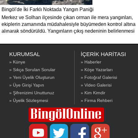
Bingöl'de İki Farklı Noktada Yangın Paniği
Merkez ve Solhan ilçesinde çıkan orman ile mera yangınları,
ekiplerin zamanında müdahalesiyle büyümeden kontrol altına
alınarak söndürüldü. Yangınların çıkış nedeninin belirlenmesi
için inceleme başlatıldı.
KURUMSAL
İÇERİK HARİTASI
» Künye
» Haberler
» Sıkça Sorulan Sorular
» Köşe Yazarları
» Yeni Üyelik Oluşturun
» Fotoğraf Galerisi
» Üye Girişi Yapın
» Video Galerisi
» Şifrenizimi Unuttunuz
» Kim Kimdir
» Üyelik Sözleşmesi
» Firma Rehberi