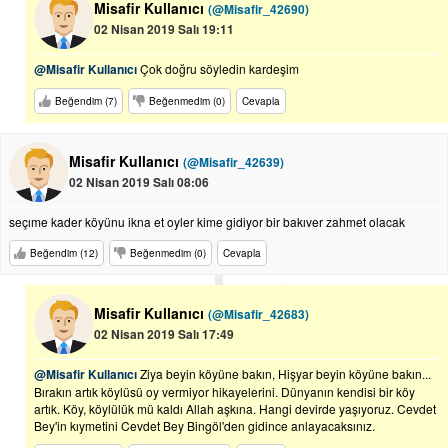
Misafir Kullanıcı
(@Misafir_42690)
02 Nisan 2019 Salı 19:11
@Misafir Kullanıcı
Çok doğru söyledin kardeşim
Beğendim (7)
Beğenmedim (0)
Cevapla
Misafir Kullanıcı
(@Misafir_42639)
02 Nisan 2019 Salı 08:06
seçıme kader köyünu ikna et oyler kime gidiyor bir bakıver zahmet olacak
Beğendim (12)
Beğenmedim (0)
Cevapla
Misafir Kullanıcı
(@Misafir_42683)
02 Nisan 2019 Salı 17:49
@Misafir Kullanıcı
Ziya beyin köyüne bakın, Hişyar beyin köyüne bakın...
Bırakın artık köylüsü oy vermiyor hikayelerini. Dünyanın kendisi bir köy
artık. Köy, köylülük mü kaldı Allah aşkına. Hangi devirde yaşıyoruz. Cevdet
Bey'in kıymetini Cevdet Bey Bingöl'den gidince anlayacaksınız.