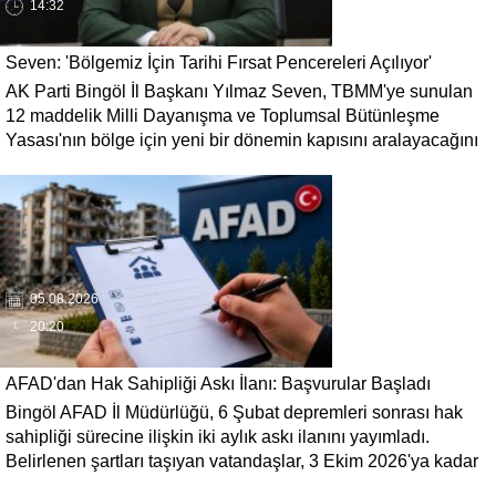
14:32
Seven: 'Bölgemiz İçin Tarihi Fırsat Pencereleri Açılıyor'
AK Parti Bingöl İl Başkanı Yılmaz Seven, TBMM'ye sunulan
12 maddelik Milli Dayanışma ve Toplumsal Bütünleşme
Yasası'nın bölge için yeni bir dönemin kapısını aralayacağını
söyledi. Seven, 'Terörün gölgesinde kaybedilen yılların
ardından bölgemizin üretim, yatırım ve istihdam potansiyelinin
yeniden canlanacağına inanıyoruz' dedi.
05.08.2026
20:20
AFAD'dan Hak Sahipliği Askı İlanı: Başvurular Başladı
Bingöl AFAD İl Müdürlüğü, 6 Şubat depremleri sonrası hak
sahipliği sürecine ilişkin iki aylık askı ilanını yayımladı.
Belirlenen şartları taşıyan vatandaşlar, 3 Ekim 2026'ya kadar
gerekli belgelerle başvuruda bulunabilecek.