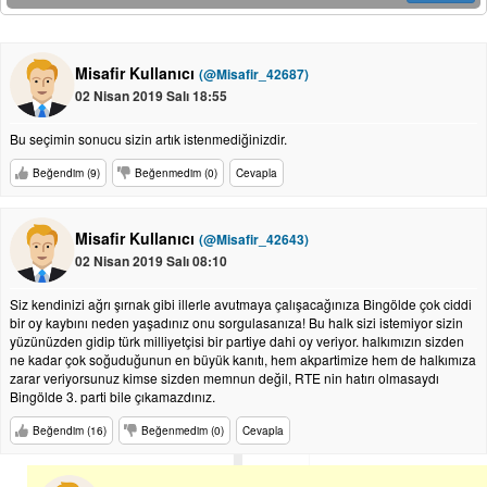
Misafir Kullanıcı
(@Misafir_42687)
02 Nisan 2019 Salı 18:55
Bu seçimin sonucu sizin artık istenmediğinizdir.
Beğendim (9)
Beğenmedim (0)
Cevapla
Misafir Kullanıcı
(@Misafir_42643)
02 Nisan 2019 Salı 08:10
Siz kendinizi ağrı şırnak gibi illerle avutmaya çalışacağınıza Bingölde çok ciddi
bir oy kaybını neden yaşadınız onu sorgulasanıza! Bu halk sizi istemiyor sizin
yüzünüzden gidip türk milliyetçisi bir partiye dahi oy veriyor. halkımızın sizden
ne kadar çok soğuduğunun en büyük kanıtı, hem akpartimize hem de halkımıza
zarar veriyorsunuz kimse sizden memnun değil, RTE nin hatırı olmasaydı
Bingölde 3. parti bile çıkamazdınız.
Beğendim (16)
Beğenmedim (0)
Cevapla