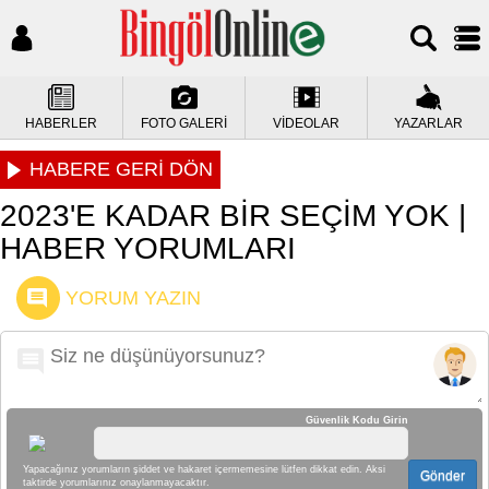
HABERLER
FOTO GALERİ
VİDEOLAR
YAZARLAR
HABERE GERİ DÖN
2023'E KADAR BİR SEÇİM YOK |
HABER YORUMLARI
YORUM YAZIN
Güvenlik Kodu Girin
Yapacağınız yorumların şiddet ve hakaret içermemesine lütfen dikkat edin. Aksi
Gönder
taktirde yorumlarınız onaylanmayacaktır.