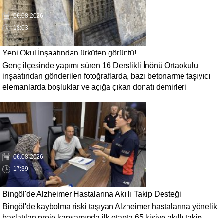
06.08.2026
18:03
Yeni Okul İnşaatından ürküten görüntü!
Genç ilçesinde yapımı süren 16 Derslikli İnönü Ortaokulu
inşaatından gönderilen fotoğraflarda, bazı betonarme taşıyıcı
elemanlarda boşluklar ve açığa çıkan donatı demirleri
görülüyor. Görüntüler, yapı kalitesine ilişkin soru işaretleri
oluştururken, yetkili kurumların teknik inceleme yapması
çağrısı yapıldı.
06.08.2026
17:39
Bingöl'de Alzheimer Hastalarına Akıllı Takip Desteği
Bingöl'de kaybolma riski taşıyan Alzheimer hastalarına yönelik
başlatılan proje kapsamında ilk etapta 65 kişiye akıllı takip