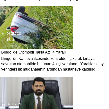
sigara 120 TL, en pahalı sigara ise 140 TL'ye yükseldi.
06.08.2026
15:42
Bingöl'de Otomobil Takla Attı: 4 Yaralı
Bingöl'ün Karlıova ilçesinde kontrolden çıkarak tarlaya
savrulan otomobilde bulunan 4 kişi yaralandı. Yaralılar, olay
yerindeki ilk müdahalenin ardından hastaneye kaldırıldı.
06.08.2026