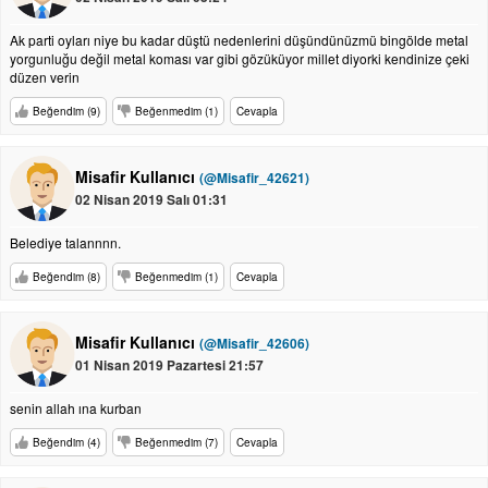
Ak parti oyları niye bu kadar düştü nedenlerini düşündünüzmü bingölde metal
yorgunluğu değil metal koması var gibi gözüküyor millet diyorki kendinize çeki
düzen verin
Beğendim (9)
Beğenmedim (1)
Cevapla
Misafir Kullanıcı
(@Misafir_42621)
02 Nisan 2019 Salı 01:31
Belediye talannnn.
Beğendim (8)
Beğenmedim (1)
Cevapla
Misafir Kullanıcı
(@Misafir_42606)
01 Nisan 2019 Pazartesi 21:57
senin allah ına kurban
Beğendim (4)
Beğenmedim (7)
Cevapla