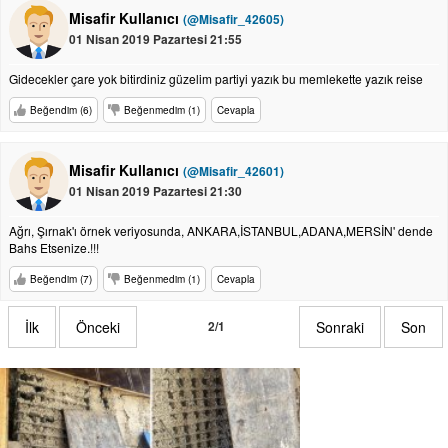
Misafir Kullanıcı
(@Misafir_42605)
01 Nisan 2019 Pazartesi 21:55
Gidecekler çare yok bitirdiniz güzelim partiyi yazık bu memlekette yazık reise
Beğendim (6)
Beğenmedim (1)
Cevapla
Misafir Kullanıcı
(@Misafir_42601)
01 Nisan 2019 Pazartesi 21:30
Ağrı, Şırnak'ı örnek veriyosunda, ANKARA,İSTANBUL,ADANA,MERSİN' dende
Bahs Etsenize.!!!
Beğendim (7)
Beğenmedim (1)
Cevapla
İlk
Önceki
2/1
Sonraki
Son