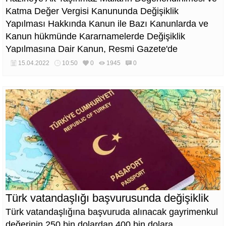
Katma Değer Vergisi Kanununda Değişiklik
Yapılması Hakkında Kanun ile Bazı Kanunlarda ve
Kanun hükmünde Kararnamelerde Değişiklik
Yapılmasına Dair Kanun, Resmi Gazete'de
yayımlandı.
15.04.2022
10:50
0
1945
0
Türk vatandaşlığı başvurusunda değişiklik
Türk vatandaşlığına başvuruda alınacak gayrimenkul
değerinin 250 bin dolardan 400 bin dolara