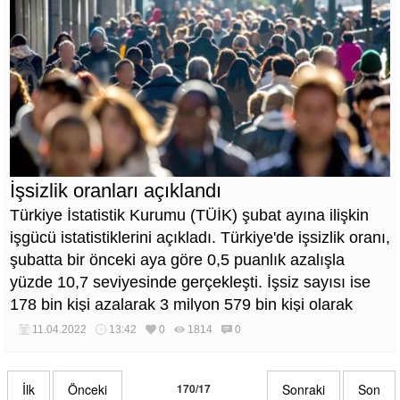
İşsizlik oranları açıklandı
Türkiye İstatistik Kurumu (TÜİK) şubat ayına ilişkin
işgücü istatistiklerini açıkladı. Türkiye'de işsizlik oranı,
şubatta bir önceki aya göre 0,5 puanlık azalışla
yüzde 10,7 seviyesinde gerçekleşti. İşsiz sayısı ise
178 bin kişi azalarak 3 milyon 579 bin kişi olarak
gerçekleşti.
11.04.2022
13:42
0
1814
0
İlk
Önceki
170/17
Sonraki
Son