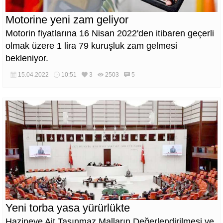
Motorine yeni zam geliyor
Motorin fiyatlarına 16 Nisan 2022'den itibaren geçerli
olmak üzere 1 lira 79 kuruşluk zam gelmesi
bekleniyor.
15.04.2022
10:51
3
2503
5
Yeni torba yasa yürürlükte
Hazineye Ait Taşınmaz Malların Değerlendirilmesi ve