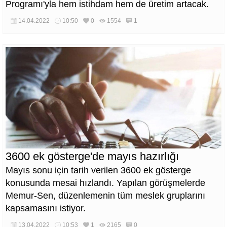
Programı'yla hem istihdam hem de üretim artacak.
14.04.2022
10:50
0
1554
1
3600 ek gösterge'de mayıs hazırlığı
Mayıs sonu için tarih verilen 3600 ek gösterge
konusunda mesai hızlandı. Yapılan görüşmelerde
Memur-Sen, düzenlemenin tüm meslek gruplarını
kapsamasını istiyor.
13.04.2022
10:53
1
2165
0