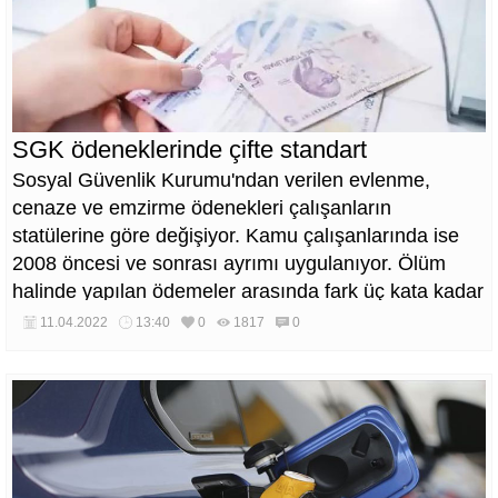
SGK ödeneklerinde çifte standart
Sosyal Güvenlik Kurumu'ndan verilen evlenme,
cenaze ve emzirme ödenekleri çalışanların
statülerine göre değişiyor. Kamu çalışanlarında ise
2008 öncesi ve sonrası ayrımı uygulanıyor. Ölüm
halinde yapılan ödemeler arasında fark üç kata kadar
ulaşıyor.
11.04.2022
13:40
0
1817
0