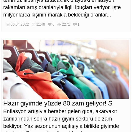
temmuz itibarıyla artacak.İlk 3 aydaki enflasyon
rakamları artış oranlarıyla ilgili ipuçları veriyor. İşte
milyonlarca kişinin marakla beklediği oranlar...
06.04.2022
11:48
6
2271
1
Hazır giyimde yüzde 80 zam geliyor! S
Enflasyon artışıyla beraber gelen gıda, akaryakıt
zamlarından sonra hazır giyim sektörü de zam
bekliyor. Yaz sezonunun açılışıyla birlikte giyimde