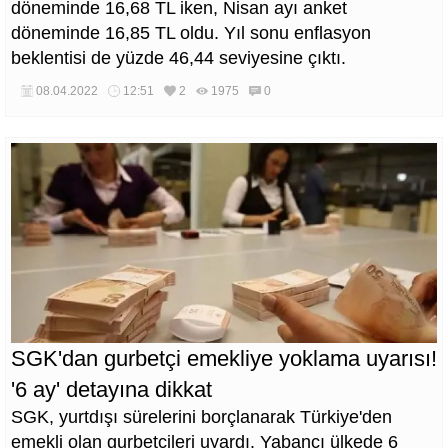
döneminde 16,68 TL iken, Nisan ayı anket
döneminde 16,85 TL oldu. Yıl sonu enflasyon
beklentisi de yüzde 46,44 seviyesine çıktı.
08.04.2022
12:51
2
1975
0
SGK'dan gurbetçi emekliye yoklama uyarısı!
'6 ay' detayına dikkat
SGK, yurtdışı sürelerini borçlanarak Türkiye'den
emekli olan gurbetçileri uyardı. Yabancı ülkede 6