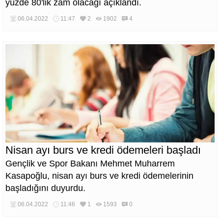
yüzde 80'lik zam olacağı açıklandı.
06.04.2022
11:47
2
1902
4
Nisan ayı burs ve kredi ödemeleri başladı
Gençlik ve Spor Bakanı Mehmet Muharrem
Kasapoğlu, nisan ayı burs ve kredi ödemelerinin
başladığını duyurdu.
06.04.2022
11:46
1
1593
0