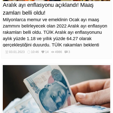
Aralık ayı enflasyonu açıklandı! Maaş
zamları belli oldu!
Milyonlarca memur ve emeklinin Ocak ayı maaş
zammını belirleyecek olan 2022 Aralık ayı enflasyon
rakamları belli oldu. TÜİK Aralık ayı enflasyonunu
aylık yüzde 1.18 ve yıllık yüzde 64.27 olarak
gerçekleştiğini duyurdu. TÜİK rakamları beklenti
anketlerinin çok altında kaldı. Böylece memur ve
03.01.2023
10:46
14
4986
3
emeklilerin alacağı maaş zammı da kesinleşti. SSK
ve Bağ-Kur emeklileri yüzde 15.25, memur ve memur
emeklileri ise yüzde 16.25 zam alacak.