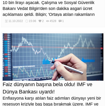
10 bin lirayı aşacak. Çalışma ve Sosyal Güvenlik
Bakanı Vedat Bilgin'den son dakika asgari ücret
açıklaması geldi. Bilgin; 'Ortaya atılan rakamların
hiçbiri gerçeği yansıtmıyor' dedi.
11.10.2022
15:06
2
4528
1
Faiz dünyanın başına bela oldu! IMF ve
Dünya Bankası uyardı!
Enflasyona karşı atılan faiz adımları dünyayı yeni bir
resesyon kriziyle baş başa bırakmak üzere. IMF ve