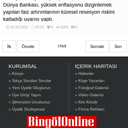
Dünya Bankası, yüksek enflasyonu dizginlemek
yapılan faiz artırımlarının küresel resesyon riskini
katladığı uyarısı yaptı.
10.10.2022
20:25
0
4203
0
İlk
Önceki
170/3
Sonraki
Son
KURUMSAL
İÇERİK HARİTASI
» Künye
» Haberler
» Sıkça Sorulan Sorular
» Köşe Yazarları
» Yeni Üyelik Oluşturun
» Fotoğraf Galerisi
» Üye Girişi Yapın
» Video Galerisi
» Şifrenizimi Unuttunuz
» Kim Kimdir
» Üyelik Sözleşmesi
» Firma Rehberi