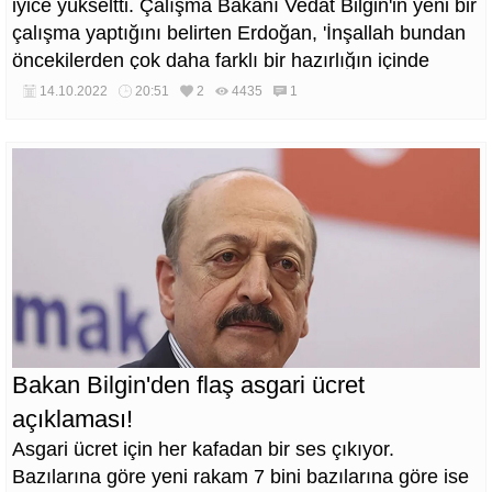
iyice yükseltti. Çalışma Bakanı Vedat Bilgin'in yeni bir
çalışma yaptığını belirten Erdoğan, 'İnşallah bundan
öncekilerden çok daha farklı bir hazırlığın içinde
olduğunu biliyorum' dedi.
14.10.2022
20:51
2
4435
1
Bakan Bilgin'den flaş asgari ücret
açıklaması!
Asgari ücret için her kafadan bir ses çıkıyor.
Bazılarına göre yeni rakam 7 bini bazılarına göre ise