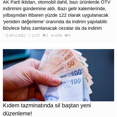
AK Parti iktidarı, otomobil dahil, bazı ürünlerde ÖTV
indirimini gündemine aldı. Bazı gelir kalemlerinde,
yılbaşından itibaren yüzde 122 olarak uygulanacak
'yeniden değerleme' oranında da indirim yapılabilir.
Böylece fahiş zamlanacak cezalar da da indirim
yapılmış olacak.
09.11.2022
12:37
1
4334
0
Kıdem tazminatında sil baştan yeni
düzenleme!