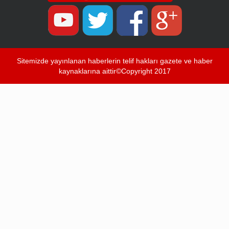
Sitemizde yayınlanan haberlerin telif hakları gazete ve haber
kaynaklarına aittir©Copyright 2017