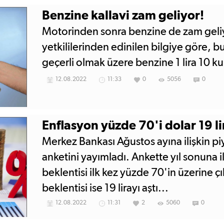
Benzine kallavi zam geliyor!
Motorinden sonra benzine de zam geliy
yetkililerinden edinilen bilgiye göre, 
geçerli olmak üzere benzine 1 lira 10 k
12.08.2022
11:33
0
5056
0
Enflasyon yüzde 70'i dolar 19 li
Merkez Bankası Ağustos ayına ilişkin piy
anketini yayımladı. Ankette yıl sonuna i
beklentisi ilk kez yüzde 70'in üzerine çı
beklentisi ise 19 lirayı aştı...
12.08.2022
11:31
2
5060
0