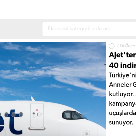
1 Yıl Önce
AJet'te
40 indi
Türkiye'n
Anneler 
kutluyor.
kampanyası
uçuşlarda
sunuyor.