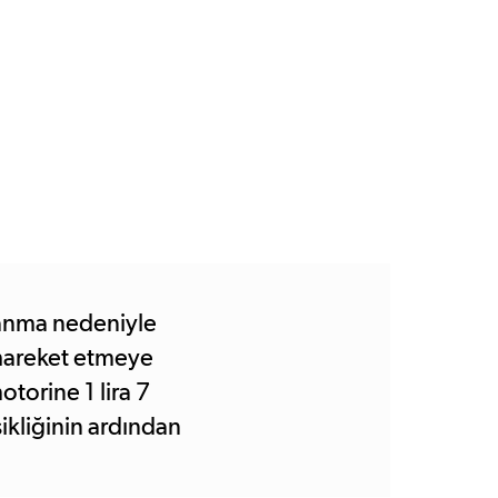
lanma nedeniyle
ı hareket etmeye
torine 1 lira 7
ikliğinin ardından