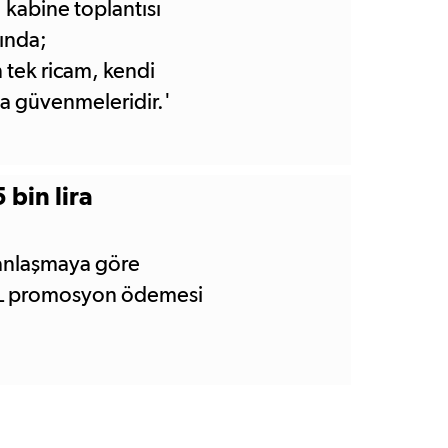
kabine toplantısı
sında;
 tek ricam, kendi
na güvenmeleridir.'
ermeyeceğiz' diyen
tına dönmeye davet
 bin lira
 anlaşmaya göre
 TL promosyon ödemesi