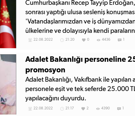
Cumhurbaşkanı Recep Tayyip Erdoğan, 
sonrası yaptığı ulusa sesleniş konuşma
'Vatandaşlarımızdan ve iş dünyamızdan
ülkelerine ve dolayısıyla kendi paraları
dedi. 'Bütçe disiplininden asla taviz v
22.08.2022
21:20
0
4436
1
Erdoğan, 'Vatandaşlarımızı TL mevdua
ediyorum' ifadelerini kullandı.
Adalet Bakanlığı personeline 25
promosyon
Adalet Bakanlığı, Vakıfbank ile yapılan
personele eşit ve tek seferde 25.000
yapılacağını duyurdu.
22.08.2022
21:17
2
4390
1