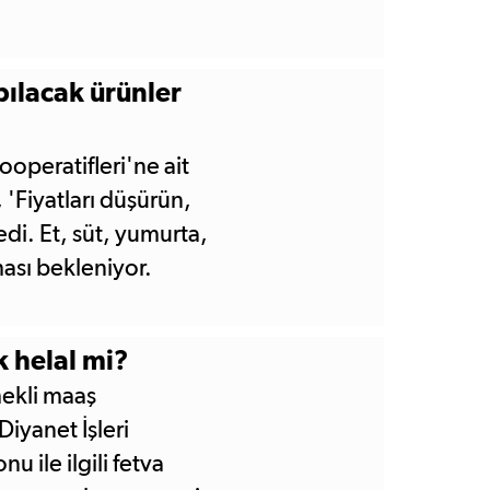
apılacak ürünler
operatifleri'ne ait
, 'Fiyatları düşürün,
di. Et, süt, yumurta,
ması bekleniyor.
 helal mi?
mekli maaş
iyanet İşleri
 ile ilgili fetva