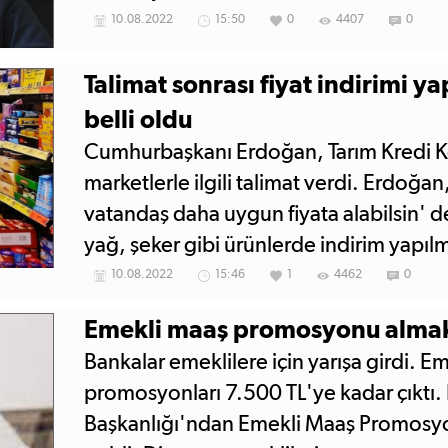
10.08.2022
15:50
0
4407
0
Talimat sonrası fiyat indirimi y
belli oldu
Cumhurbaşkanı Erdoğan, Tarım Kredi Ko
marketlerle ilgili talimat verdi. Erdoğan
vatandaş daha uygun fiyata alabilsin' de
yağ, şeker gibi ürünlerde indirim yapıl
10.08.2022
15:46
1
4462
0
Emekli maaş promosyonu almak
Bankalar emeklilere için yarışa girdi. E
promosyonları 7.500 TL'ye kadar çıktı. D
Başkanlığı'ndan Emekli Maaş Promosyonu