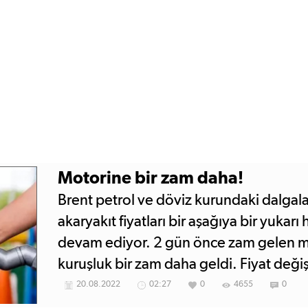
Motorine bir zam daha!
Brent petrol ve döviz kurundaki dalga
akaryakıt fiyatları bir aşağıya bir yukar
devam ediyor. 2 gün önce zam gelen mo
kuruşluk bir zam daha geldi. Fiyat değiş
motorinin litresi 25 lirayı aştı.
20.08.2022
02:27
0
4655
0