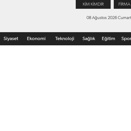
KİM KİMDİR
FİRMA
08 Ağustos 2026 Cumart
Siyaset
Ekonomi
Teknoloji
Sağlık
Eğitim
Spo