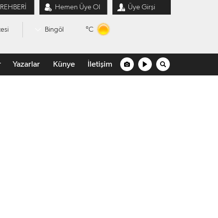
 REHBERİ
Hemen Üye Ol
Üye Girşi
°C
esi
Bingöl
r
Yazarlar
Künye
İletişim