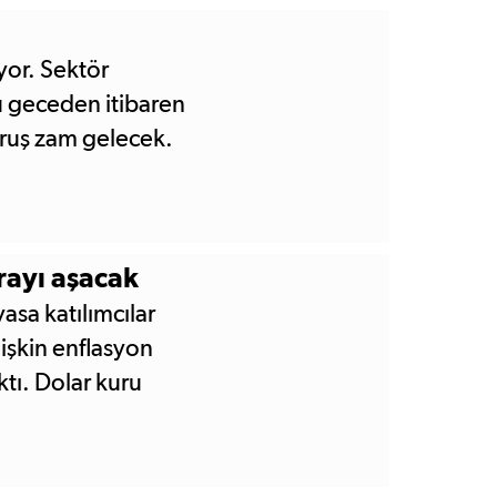
or. Sektör
bu geceden itibaren
uruş zam gelecek.
rayı aşacak
asa katılımcılar
lişkin enflasyon
ktı. Dolar kuru