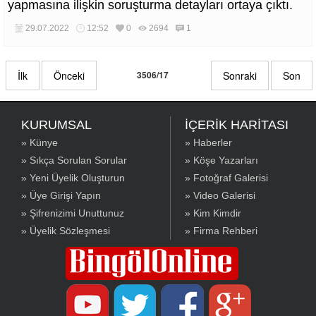
yapmasına ilişkin soruşturma detayları ortaya çıktı.
29.07.2022
12:52
0
2694
1
İlk
Önceki
3506/17
Sonraki
Son
KURUMSAL
İÇERİK HARİTASI
» Künye
» Haberler
» Sıkça Sorulan Sorular
» Köşe Yazarları
» Yeni Üyelik Oluşturun
» Fotoğraf Galerisi
» Üye Girişi Yapın
» Video Galerisi
» Şifrenizimi Unuttunuz
» Kim Kimdir
» Üyelik Sözleşmesi
» Firma Rehberi