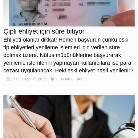
Çipli ehliyet için süre bitiyor
Ehliyeti olanlar dikkat! Hemen başvurun çünkü eski
tip ehliyetleri yenileme işlemleri için verilen süre
dolmak üzere. Nüfus müdürlüklerine başvurarak
yenileme işlemlerini yapmayan kullanıcılara ise para
cezası uygulanacak. Peki eski ehliyet nasıl yenilenir?
Yeni tip çipli ehliyet için gerekli belgeler neler ve
17.08.2022
20:25
1
6480
0
ehliyet yenileme süresi ne zaman sona eriyor?
Ehliyet yenileme ile ilgili merak edilen tüm bu
soruların cevapları haberimizde...