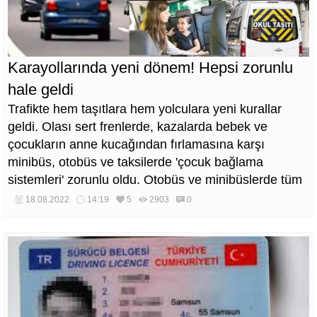
Karayollarında yeni dönem! Hepsi zorunlu
hale geldi
Trafikte hem taşıtlara hem yolculara yeni kurallar
geldi. Olası sert frenlerde, kazalarda bebek ve
çocukların anne kucağından fırlamasına karşı
minibüs, otobüs ve taksilerde 'çocuk bağlama
sistemleri' zorunlu oldu. Otobüs ve minibüslerde tüm
yolcular emniyet kemeri takmadan harekete izin
18.08.2022
14:19
5
2903
0
verilmeyecek. Kemer takmayan yolcular polise
bildirilecek. Gece motosiklet, bisiklet ve scooter
kullanırken 'reflektif yelek' giyilecek.