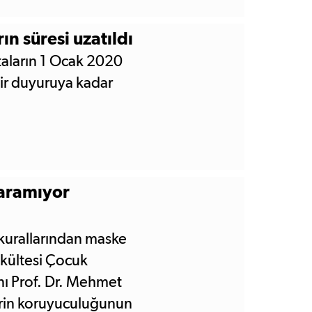
n süresi uzatıldı
taların 1 Ocak 2020
 bir duyuruya kadar
yaramıyor
urallarından maske
akültesi Çocuk
anı Prof. Dr. Mehmet
rin koruyuculuğunun