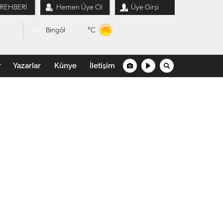
 REHBERİ
Hemen Üye Ol
Üye Girşi
°C
Bingöl
r
Yazarlar
Künye
İletişim