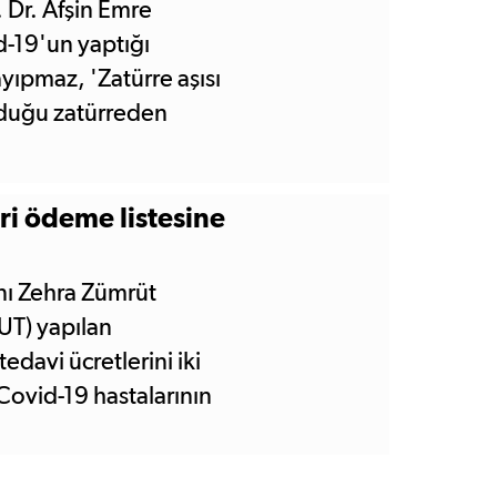
. Dr. Afşin Emre
d-19'un yaptığı
yıpmaz, 'Zatürre aşısı
duğu zatürreden
ri ödeme listesine
nı Zehra Zümrüt
UT) yapılan
davi ücretlerini iki
Covid-19 hastalarının
e listemize aldık.'