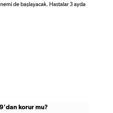
nemi de başlayacak. Hastalar 3 ayda
e eczaneye gidip ilacını alabilecek.
-19'dan korur mu?