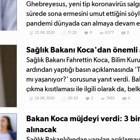
Ghebreyesus, yeni tip koronavirüs salgını
sürede sona ermesini umut ettiğini söy
pandemi dünyada can almaya devam ed
24 saatte Brezilya'da 1054, Hindistan
22.08.2020
11:20
0
6377
0
504 kişi hayatını kaybetti.
Sağlık Bakanı Koca'dan önemli 
Sağlık Bakanı Fahrettin Koca, Bilim Kuru
ardından yaptığı basın açıklamasında 'T
mı yaşanıyor?' sorusuna yanıt verdi. B
çıkma kısıtlaması ile ilgili olarak da, bel
ilçe bazında bir kısıtlama olabileceğini,
24.06.2020
20:54
2
7493
4
kısıtlamanın ise düşünülmediğini ifade e
Bakan Koca müjdeyi verdi: 3 bi
alınacak