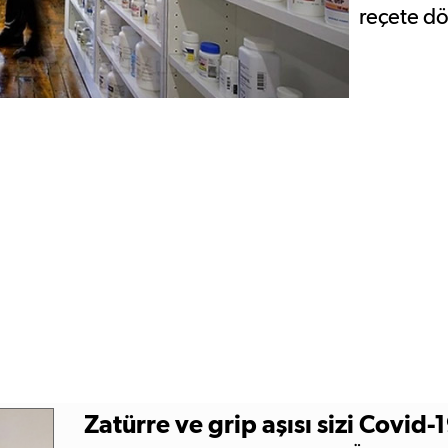
reçete dö
bir sadec
Zatürre ve grip aşısı sizi Covid