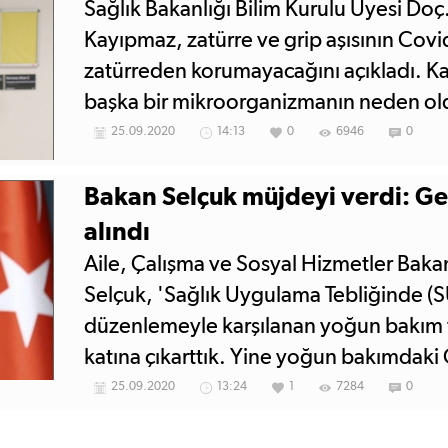
Sağlık Bakanlığı Bilim Kurulu Üyesi Doç
Kayıpmaz, zatürre ve grip aşısının Covi
zatürreden korumayacağını açıkladı. Ka
başka bir mikroorganizmanın neden ol
koruyan bir aşıdır' dedi.
25.09.2020
14:13
0
6946
0
Bakan Selçuk müjdeyi verdi: Ge
alındı
Aile, Çalışma ve Sosyal Hizmetler Baka
Selçuk, 'Sağlık Uygulama Tebliğinde (S
düzenlemeyle karşılanan yoğun bakım te
katına çıkarttık. Yine yoğun bakımdaki 
tedavisinde kullanılan ilaçları geri ödem
25.09.2020
13:24
1
7284
0
dedi.