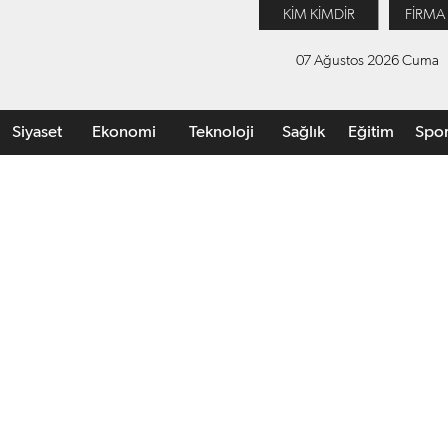
KİM KİMDİR
FİRMA
07 Ağustos 2026 Cuma
Siyaset
Ekonomi
Teknoloji
Sağlık
Eğitim
Spo