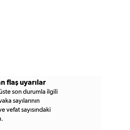
 flaş uyarılar
ste son durumla ilgili
aka sayılarının
e vefat sayısındaki
ı.