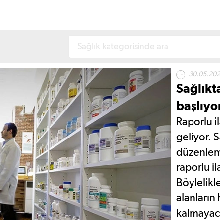
30.05.202
Sağlıkt
başlıyo
Raporlu il
geliyor. S
düzenleme
raporlu il
Böylelikle
alanların
kalmayaca