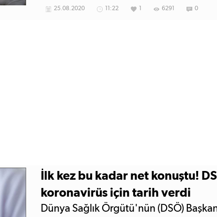
düşük olduğunu söyledi ve 'Bütün gücü
25.08.2020
11:22
1
6291
0
maskenin şişmesi lazım. Eğer şişmiyors
yaramıyordur' dedi.
İlk kez bu kadar net konuştu! D
koronavirüs için tarih verdi
Dünya Sağlık Örgütü'nün (DSÖ) Başka