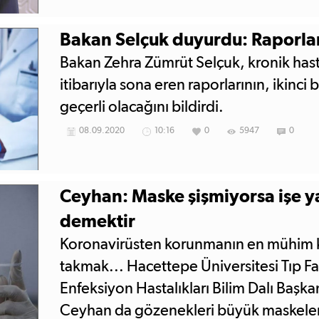
Bakan Selçuk duyurdu: Raporları
Bakan Zehra Zümrüt Selçuk, kronik has
itibarıyla sona eren raporlarının, ikinci
geçerli olacağını bildirdi.
08.09.2020
10:16
0
5947
0
Ceyhan: Maske şişmiyorsa işe 
demektir
Koronavirüsten korunmanın en mühim k
takmak... Hacettepe Üniversitesi Tıp F
Enfeksiyon Hastalıkları Bilim Dalı Başk
Ceyhan da gözenekleri büyük maskele