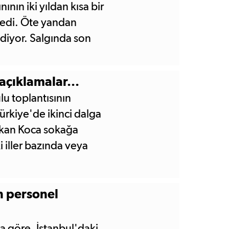
nın iki yıldan kısa bir
ledi. Öte yandan
iyor. Salgında son
'da 945, Meksika'da
açıklamalar...
lu toplantısının
ürkiye'de ikinci dalga
akan Koca sokağa
ki iller bazında veya
 ülke genelinde bir
tti.
n personel