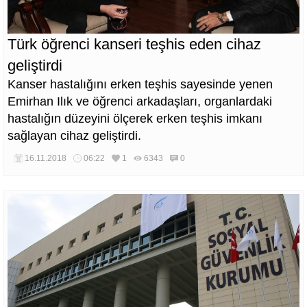
Türk öğrenci kanseri teşhis eden cihaz
geliştirdi
Kanser hastalığını erken teşhis sayesinde yenen
Emirhan Ilık ve öğrenci arkadaşları, organlardaki
hastalığın düzeyini ölçerek erken teşhis imkanı
sağlayan cihaz geliştirdi.
16.11.2018
06:22
1
6343
0