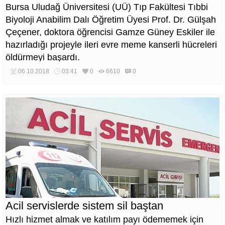
Bursa Uludağ Üniversitesi (UÜ) Tıp Fakültesi Tıbbi
Biyoloji Anabilim Dalı Öğretim Üyesi Prof. Dr. Gülşah
Çeçener, doktora öğrencisi Gamze Güney Eskiler ile
hazırladığı projeyle ileri evre meme kanserli hücreleri
öldürmeyi başardı.
06.10.2018
03:41
0
6610
0
Acil servislerde sistem sil baştan
Hızlı hizmet almak ve katılım payı ödememek için