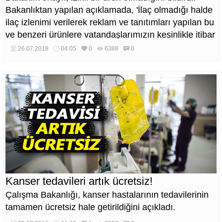
Bakanlıktan yapılan açıklamada, 'İlaç olmadığı halde
ilaç izlenimi verilerek reklam ve tanıtımları yapılan bu
ve benzeri ürünlere vatandaşlarımızın kesinlikle itibar
etmemesi gerektiğini' belirtti.
26.07.2018
04:05
0
6388
0
Kanser tedavileri artık ücretsiz!
Çalışma Bakanlığı, kanser hastalarının tedavilerinin
tamamen ücretsiz hale getirildiğini açıkladı.