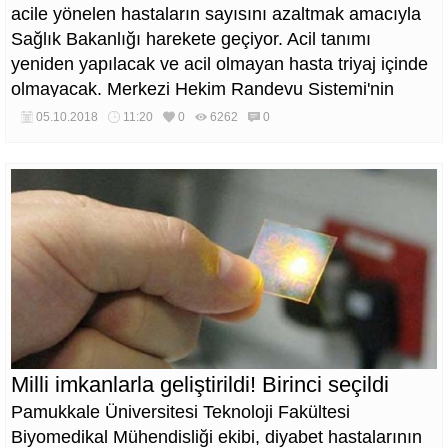
acile yönelen hastaların sayısını azaltmak amacıyla
Sağlık Bakanlığı harekete geçiyor. Acil tanımı
yeniden yapılacak ve acil olmayan hasta triyaj içinde
olmayacak. Merkezi Hekim Randevu Sistemi'nin
yoğun kullanımı sağlanacak.
05.10.2018
11:20
0
6262
0
Milli imkanlarla geliştirildi! Birinci seçildi
Pamukkale Üniversitesi Teknoloji Fakültesi
Biyomedikal Mühendisliği ekibi, diyabet hastalarının