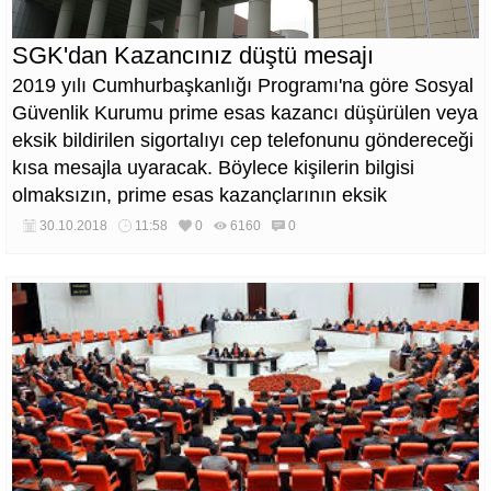
SGK'dan Kazancınız düştü mesajı
2019 yılı Cumhurbaşkanlığı Programı'na göre Sosyal
Güvenlik Kurumu prime esas kazancı düşürülen veya
eksik bildirilen sigortalıyı cep telefonunu göndereceği
kısa mesajla uyaracak. Böylece kişilerin bilgisi
olmaksızın, prime esas kazançlarının eksik
yatırılması önlenmeye çalışılacak.
30.10.2018
11:58
0
6160
0