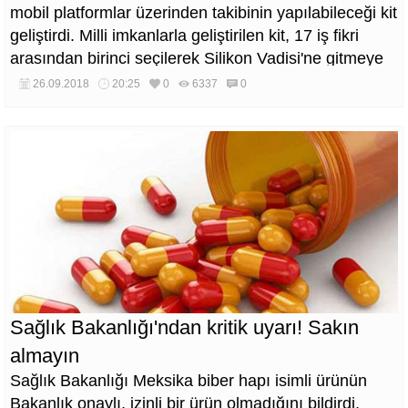
mobil platformlar üzerinden takibinin yapılabileceği kit
geliştirdi. Milli imkanlarla geliştirilen kit, 17 iş fikri
arasından birinci seçilerek Silikon Vadisi'ne gitmeye
hak kazandı.
26.09.2018
20:25
0
6337
0
Sağlık Bakanlığı'ndan kritik uyarı! Sakın
almayın
Sağlık Bakanlığı Meksika biber hapı isimli ürünün
Bakanlık onaylı, izinli bir ürün olmadığını bildirdi.