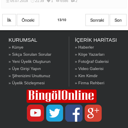
05.07.2018
21:39
1
6586
2
İlk
Önceki
13/10
Sonraki
Son
KURUMSAL
İÇERİK HARİTASI
» Künye
» Haberler
» Sıkça Sorulan Sorular
» Köşe Yazarları
» Yeni Üyelik Oluşturun
» Fotoğraf Galerisi
» Üye Girişi Yapın
» Video Galerisi
» Şifrenizimi Unuttunuz
» Kim Kimdir
» Üyelik Sözleşmesi
» Firma Rehberi