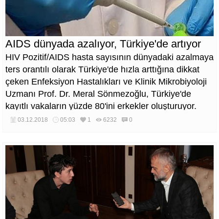
AIDS dünyada azalıyor, Türkiye'de artıyor
HIV Pozitif/AIDS hasta sayısının dünyadaki azalmaya
ters orantılı olarak Türkiye'de hızla arttığına dikkat
çeken Enfeksiyon Hastalıkları ve Klinik Mikrobiyoloji
Uzmanı Prof. Dr. Meral Sönmezoğlu, Türkiye'de
kayıtlı vakaların yüzde 80'ini erkekler oluşturuyor.
Vakaların yüzde 49,8'i virüsü cinsel yolla alıyor' dedi.
03.12.2018
05:03
1
6232
0