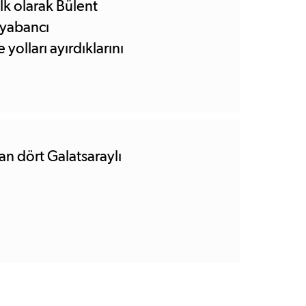
lk olarak Bülent
 yabancı
yolları ayırdıklarını
an dört Galatsaraylı