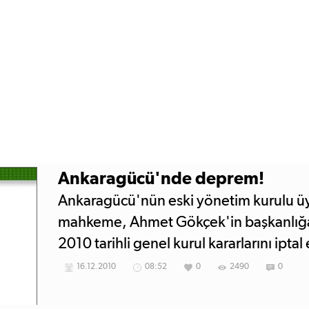
Ankaragücü'nde deprem!
Ankaragücü'nün eski yönetim kurulu üy
mahkeme, Ahmet Gökçek'in başkanlığa 
2010 tarihli genel kurul kararlarını iptal e
16.12.2010
08:52
0
2490
0