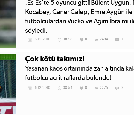
.Es-Es'te 5 oyuncu gitti!Bülent Uygun, i
Kocabey, Caner Calep, Emre Aygün ile
futbolculardan Vucko ve Agim İbraimi ile 
söyledi.
16.12.2010
08:58
0
2484
0
Çok kötü takımız!
Yaşanan kaos ortamında zan altında kal
futbolcu acı itiraflarda bulundu!
16.12.2010
08:54
0
2275
0