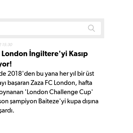
2 15:30
 London İngiltere'yi Kasıp
yor!
'de 2018'den bu yana her yıl bir üst
ayı başaran Zaza FC London, hafta
oynanan 'London Challenge Cup'
on şampiyon Baiteze'yi kupa dışına
şardı.