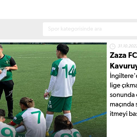
31.10.202
Zaza FC
Kavuru
İngiltere
lige çıkm
sonunda 
maçında s
itmeyi ba