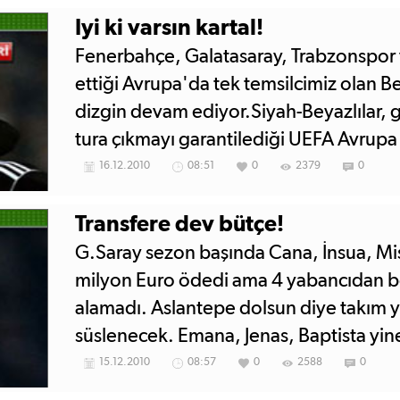
Iyi ki varsın kartal!
Fenerbahçe, Galatasaray, Trabzonspor
ettiği Avrupa'da tek temsilcimiz olan B
dizgin devam ediyor.Siyah-Beyazlılar, ge
tura çıkmayı garantilediği UEFA Avrupa 
ve son maçında Rapid Wien'i 2-0'lık rah
16.12.2010
08:51
0
2379
0
Fenerbahçe, Galatasaray, Trabzonspor
elenmesinin ardından Avrupa'da yüzü
Transfere dev bütçe!
takımımız oldu.
G.Saray sezon başında Cana, İnsua, Mi
milyon Euro ödedi ama 4 yabancıdan be
alamadı. Aslantepe dolsun diye takım y
süslenecek. Emana, Jenas, Baptista yi
sürpriz.
15.12.2010
08:57
0
2588
0