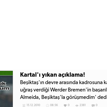
Kartal'ı yıkan açıklama!
Beşiktaş'ın devre arasında kadrosuna 
uğraş verdiği Werder Bremen'in başarı
Almeida, Beşiktaş'la görüşmedim' ded
15.12.2010
08:56
0
2381
0