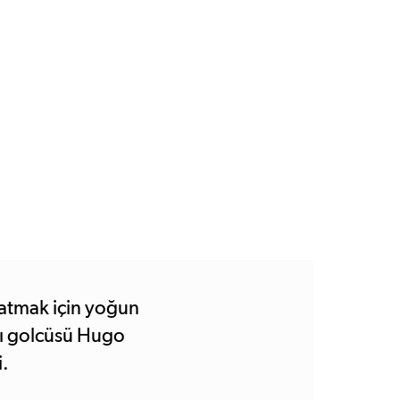
katmak için yoğun
lı golcüsü Hugo
i.