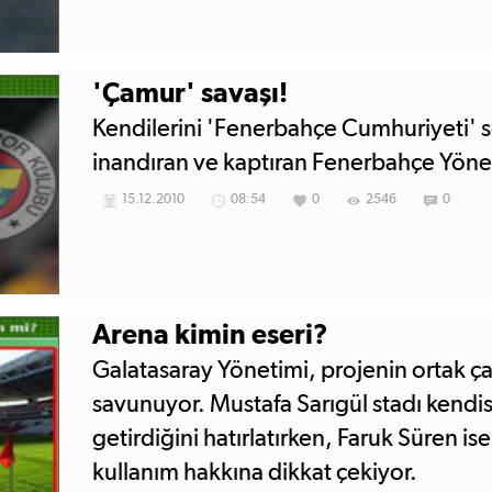
'Çamur' savaşı!
Kendilerini 'Fenerbahçe Cumhuriyeti' s
inandıran ve kaptıran Fenerbahçe Yönet
15.12.2010
08:54
0
2546
0
Arena kimin eseri?
Galatasaray Yönetimi, projenin ortak 
savunuyor. Mustafa Sarıgül stadı kend
getirdiğini hatırlatırken, Faruk Süren ise
kullanım hakkına dikkat çekiyor.