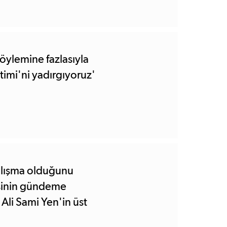
öylemine fazlasıyla
imi'ni yadırgıyoruz'
çalışma olduğunu
isinin gündeme
 Ali Sami Yen'in üst