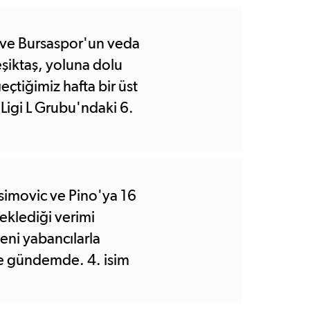
 ve Bursaspor'un veda
eşiktaş, yoluna dolu
çtiğimiz hafta bir üst
Ligi L Grubu'ndaki 6.
at bir skorla geçerek
 ve Bursaspor'un
müzü güldüren tek
simovic ve Pino'ya 16
klediği verimi
eni yabancılarla
ne gündemde. 4. isim