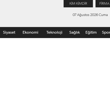
KİM KİMDİR
FİRMA
07 Ağustos 2026 Cuma
Siyaset
Ekonomi
Teknoloji
Sağlık
Eğitim
Spo