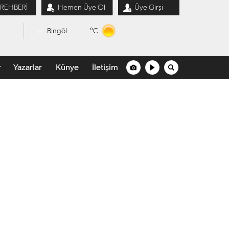
 REHBERİ
Hemen Üye Ol
Üye Girşi
°C
Bingöl
r
Yazarlar
Künye
İletişim