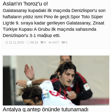
Aslan'ın 'horoz'u o!
Galatasaray kupadaki ilk maçında Denizlispor'u son
haftaların yıldız ismi Pino ile geçti.Spor Toto Süper
Lig'de 9. sıraya kadar gerileyen Galatasaray, Ziraat
Türkiye Kupası A Grubu ilk maçında sahasında
Denizlispor'u 3-1 mağlup etti.
11.11.2010
09:18
0
2477
0
Antalya g.antep önünde tutunamadı