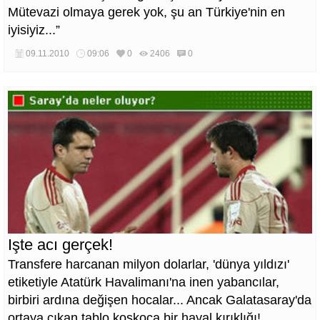
Mütevazi olmaya gerek yok, şu an Türkiye'nin en
iyisiyiz...”
09.11.2010
09:06
0
2406
0
Işte acı gerçek!
Transfere harcanan milyon dolarlar, 'dünya yıldızı'
etiketiyle Atatürk Havalimanı'na inen yabancılar,
birbiri ardına değişen hocalar... Ancak Galatasaray'da
ortaya çıkan tablo koskoca bir hayal kırıklığı!