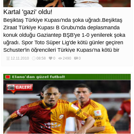
Kartal 'gazi' oldu!
Beşiktaş Türkiye Kupası'nda şoka uğradı.Beşiktaş
Ziraat Türkiye Kupası B Grubu'nda deplasmanda
konuk olduğu Gaziantep BŞB'ye 1-0 yenilerek şoka
uğradı. Spor Toto Süper Lig'de kötü günler geçiren
Schuster'in öğrencileri Türkiye Kupası'na kötü bir
başlangıç yapmış oldu. Bank Asya 1. Lig ekiplerinden
12.11.2010
08:58
0
2490
0
Gaziantep BŞB ile karşılaşan Beşiktaş sahadan
boynu bükük ayrıldı.