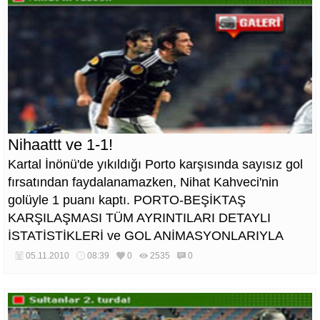
Nihaattt ve 1-1!
Kartal İnönü'de yıkıldığı Porto karşısında sayısız gol
fırsatından faydalanamazken, Nihat Kahveci'nin
golüyle 1 puanı kaptı. PORTO-BEŞİKTAŞ
KARŞILAŞMASI TÜM AYRINTILARI DETAYLI
İSTATİSTİKLERİ ve GOL ANİMASYONLARIYLA
HTSPOR ARENA'DA. HTSPOR ARENA'YA
05.11.2010
08:39
0
2535
0
ULAŞMAK İÇİN TIKLAYIN! UEFA Avrupa Ligi'ndeki
tek temsilcimiz Beşiktaş, L Grubu'ndaki 4. maçında
deplasmanda Porto ile 1-1 berabere kaldı. Kaleci