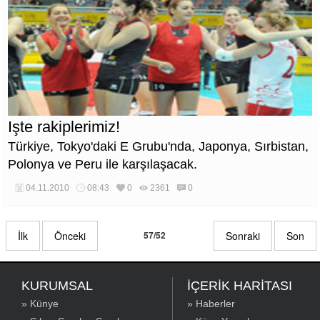
Hakan Arıkan'ın gereksiz penaltısı sonucu geriye
düşen Siyah-Beyazlılar, transfer olduğu günden bu
yana yoğun eleştirilere maruz kalan Nihat'ın füzesiyle
1 puanı kaptı.
Işte rakiplerimiz!
Türkiye, Tokyo'daki E Grubu'nda, Japonya, Sırbistan,
Polonya ve Peru ile karşılaşacak.
04.11.2010
08:43
0
2361
0
İlk
Önceki
57/52
Sonraki
Son
KURUMSAL
İÇERİK HARİTASI
» Künye
» Haberler