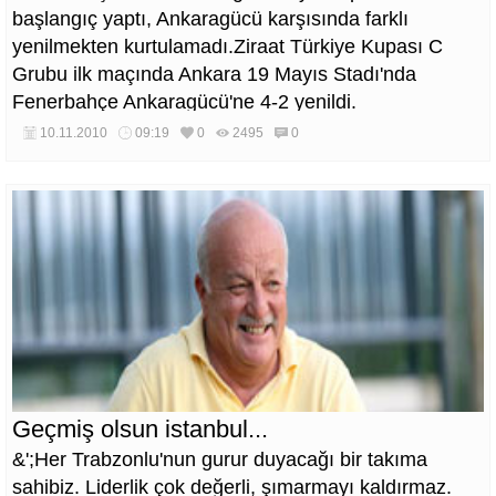
başlangıç yaptı, Ankaragücü karşısında farklı
yenilmekten kurtulamadı.Ziraat Türkiye Kupası C
Grubu ilk maçında Ankara 19 Mayıs Stadı'nda
Fenerbahçe Ankaragücü'ne 4-2 yenildi.
10.11.2010
09:19
0
2495
0
Geçmiş olsun istanbul...
&';Her Trabzonlu'nun gurur duyacağı bir takıma
sahibiz. Liderlik çok değerli, şımarmayı kaldırmaz.