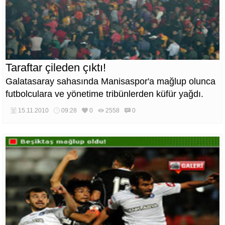
Taraftar çileden çıktı!
Galatasaray sahasında Manisaspor'a mağlup olunca
futbolculara ve yönetime tribünlerden küfür yağdı.
15.11.2010
09:28
0
2558
0