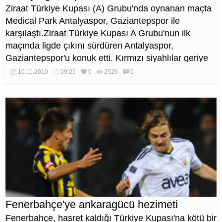
Ziraat Türkiye Kupası (A) Grubu'nda oynanan maçta
Medical Park Antalyaspor, Gaziantepspor ile
karşılaştı.Ziraat Türkiye Kupası A Grubu'nun ilk
maçında ligde çıkını sürdüren Antalyaspor,
Gaziantepspor'u konuk etti. Kırmızı siyahlılar geriye
düştüğü mücadelede 10 kişi kalan rakibini ikinci
10.11.2010
09:25
0
2526
0
yarıda bulduğu gollerle mağlup ederek gruptaki ilk üç
puanını aldı.
Fenerbahçe'ye ankaragücü hezimeti
Fenerbahçe, hasret kaldığı Türkiye Kupası'na kötü bir